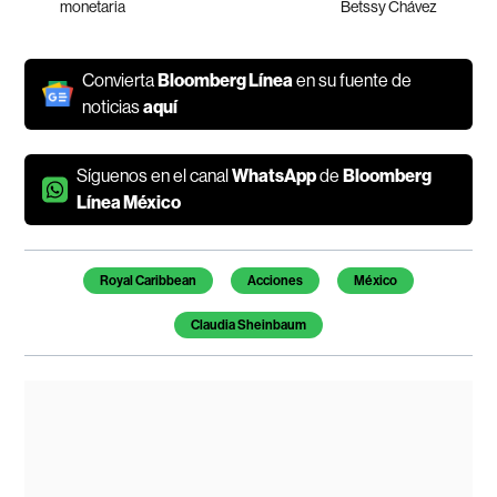
monetaria
Betssy Chávez
Convierta
Bloomberg Línea
en su fuente de
noticias
aquí
Síguenos en el canal
WhatsApp
de
Bloomberg
Línea México
Temas de este artículo
Royal Caribbean
Acciones
México
Claudia Sheinbaum