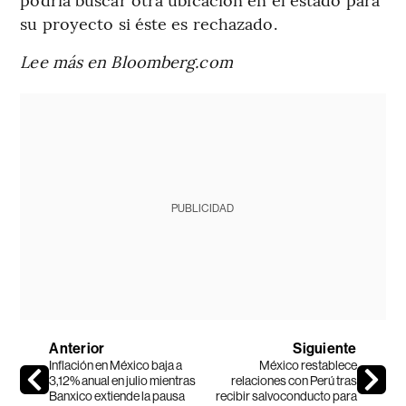
su proyecto si éste es rechazado.
Lee más en Bloomberg.com
PUBLICIDAD
Anterior
Siguiente
Inflación en México baja a
México restablece
3,12% anual en julio mientras
relaciones con Perú tras
Banxico extiende la pausa
recibir salvoconducto para