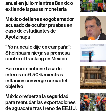
anual en julio mientras Banxico
extiende la pausa monetaria
México detiene a exgobernador
acusado de ocultar pruebas en
caso de estudiantes de
Ayotzinapa
“Yo nunca lo dije en campaña”:
Sheinbaum niega su promesa
contra el fracking en México
Banxico mantiene tasa de
interés en 6,50% mientras
inflación converge cerca del
objetivo
México refuerza la seguridad
para reanudar las exportaciones
de aguacate tras freno de EE.UU.