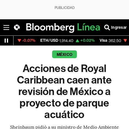
PUBLICIDAD
Ingresar
-0.07%
ETH/USD
+0.02%
Visa
-2.15%
M
1,914.40
362.50
MÉXICO
Acciones de Royal
Caribbean caen ante
revisión de México a
proyecto de parque
acuático
Sheinbaum pidió a su ministro de Medio Ambiente