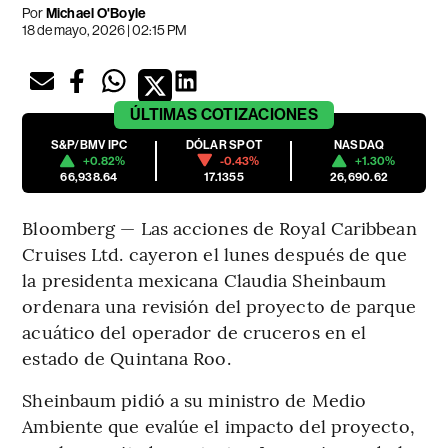
Por
Michael O'Boyle
18 de mayo, 2026 | 02:15 PM
ÚLTIMAS
COTIZACIONES
S&P/BMV IPC
DÓLAR SPOT
NASDAQ
+0.82%
-0.43%
+1.30%
66,938.64
17.1355
26,690.62
Bloomberg — Las acciones de Royal Caribbean
Cruises Ltd. cayeron el lunes después de que
la presidenta mexicana Claudia Sheinbaum
ordenara una revisión del proyecto de parque
acuático del operador de cruceros en el
estado de Quintana Roo.
Sheinbaum pidió a su ministro de Medio
Ambiente que evalúe el impacto del proyecto,