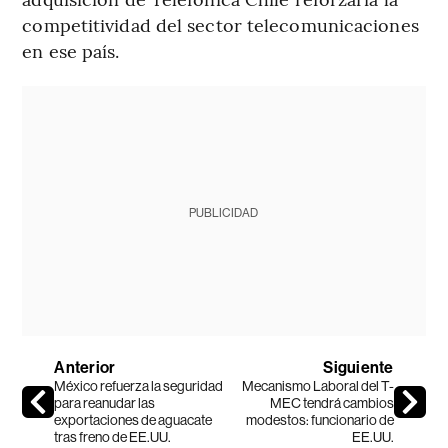
competitividad del sector telecomunicaciones
en ese país.
PUBLICIDAD
Anterior
Siguiente
México refuerza la seguridad
Mecanismo Laboral del T-
para reanudar las
MEC tendrá cambios
exportaciones de aguacate
modestos: funcionario de
tras freno de EE.UU.
EE.UU.