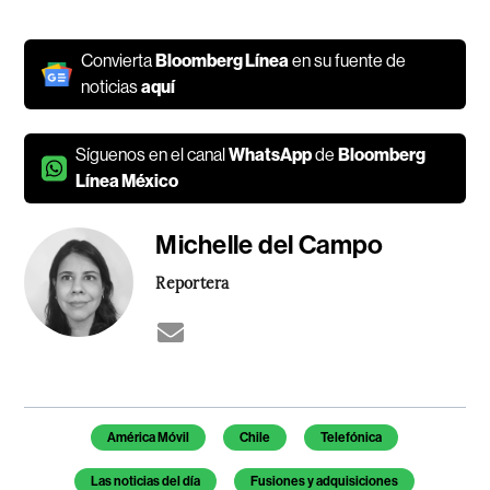
Convierta
Bloomberg Línea
en su fuente de
noticias
aquí
Síguenos en el canal
WhatsApp
de
Bloomberg
Línea México
Michelle del Campo
Reportera
Temas de este artículo
América Móvil
Chile
Telefónica
Las noticias del día
Fusiones y adquisiciones