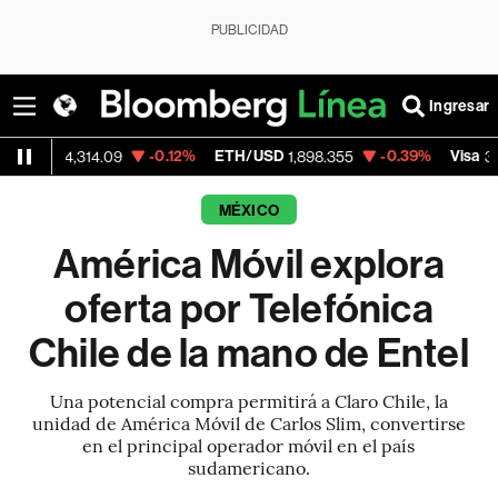
PUBLICIDAD
Ingresar
-0.12%
ETH/USD
-0.39%
Visa
+
,314.09
1,898.355
370.47
MÉXICO
América Móvil explora
oferta por Telefónica
Chile de la mano de Entel
Una potencial compra permitirá a Claro Chile, la
unidad de América Móvil de Carlos Slim, convertirse
en el principal operador móvil en el país
sudamericano.