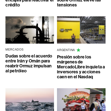
encajes para reactivar el
sobre Ormuz eleve las
crédito
tensiones
MERCADOS
ARGENTINA
Dudas sobre el acuerdo
Presión sobre los
entre Irán y Omán para
márgenes de
reabrir Ormuz impulsan
MercadoLibre inquieta a
al petróleo
inversores y acciones
caen en el Nasdaq