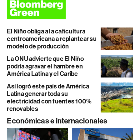
El Niño obliga a la caficultura
centroamericana a replantear su
modelo de producción
La ONU advierte que El Niño
podría agravar el hambre en
América Latina y el Caribe
Así logró este país de América
Latina generar toda su
electricidad con fuentes 100%
renovables
Económicas e internacionales