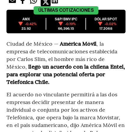
ÚLTIMAS
COTIZACIONES
AMX
S&P/BMV IPC
DÓLAR SPOT
-0.42%
-0.19%
-0.02%
23.92
66,396.15
17.2068
Ciudad de México —
América Móvil
, la
empresa de telecomunicaciones establecida
por Carlos Slim, el hombre más rico de
México,
llegó un acuerdo con la chilena Entel,
para explorar una potencial oferta por
Telefónica Chile.
El acuerdo no vinculante permitirá a las dos
empresas decidir presentar de manera
individual o conjunta por los activos de
Telefónica, que opera bajo la marca Movistar,
en el país sudamericano, dijo América Móvil en