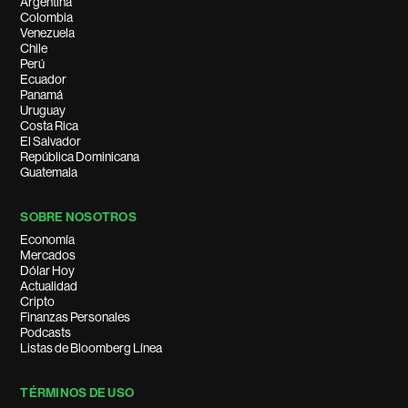
Argentina
Colombia
Venezuela
Chile
Perú
Ecuador
Panamá
Uruguay
Costa Rica
El Salvador
República Dominicana
Guatemala
SOBRE NOSOTROS
Economía
Mercados
Dólar Hoy
Actualidad
Cripto
Finanzas Personales
Podcasts
Listas de Bloomberg Línea
TÉRMINOS DE USO