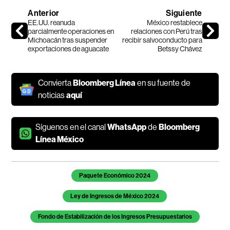
Anterior
Siguiente
EE.UU. reanuda
México restablece
parcialmente operaciones en
relaciones con Perú tras
Michoacán tras suspender
recibir salvoconducto para
exportaciones de aguacate
Betssy Chávez
Convierta
Bloomberg Línea
en su fuente de
noticias
aquí
Síguenos en el canal
WhatsApp
de
Bloomberg
Línea México
Temas de este artículo
Paquete Económico 2024
Ley de Ingresos de México 2024
Fondo de Estabilización de los Ingresos Presupuestarios