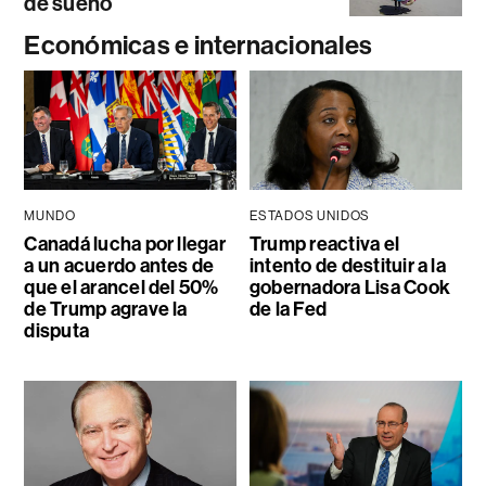
de sueño
Económicas e internacionales
MUNDO
ESTADOS UNIDOS
Canadá lucha por llegar
Trump reactiva el
a un acuerdo antes de
intento de destituir a la
que el arancel del 50%
gobernadora Lisa Cook
de Trump agrave la
de la Fed
disputa