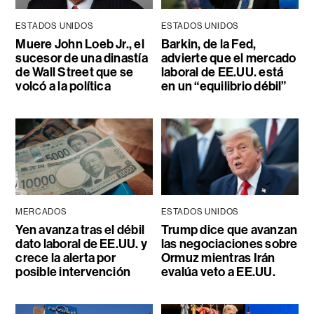
ESTADOS UNIDOS
ESTADOS UNIDOS
Muere John Loeb Jr., el
Barkin, de la Fed,
sucesor de una dinastía
advierte que el mercado
de Wall Street que se
laboral de EE.UU. está
volcó a la política
en un “equilibrio débil”
MERCADOS
ESTADOS UNIDOS
Yen avanza tras el débil
Trump dice que avanzan
dato laboral de EE.UU. y
las negociaciones sobre
crece la alerta por
Ormuz mientras Irán
posible intervención
evalúa veto a EE.UU.