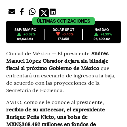
ÚLTIMAS
COTIZACIONES
S&P/BMV IPC
DÓLAR SPOT
NASDAQ
+0.82%
-0.43%
+1.30%
66,938.64
17.1355
26,690.62
Ciudad de México — El presidente
Andrés
Manuel López Obrador
dejará sin blindaje
fiscal al próximo Gobierno de México
que
enfrentará un escenario de ingresos a la baja,
de acuerdo con las proyecciones de la
Secretaría de Hacienda.
AMLO, como se le conoce al presidente,
recibió de su antecesor, el expresidente
Enrique Peña Nieto, una bolsa de
MXN$368.492 millones en fondos de