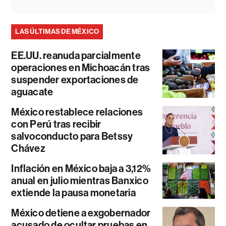
LAS ÚLTIMAS DE MÉXICO
EE.UU. reanuda parcialmente
operaciones en Michoacán tras
suspender exportaciones de
aguacate
México restablece relaciones
con Perú tras recibir
salvoconducto para Betssy
Chávez
Inflación en México baja a 3,12%
anual en julio mientras Banxico
extiende la pausa monetaria
México detiene a exgobernador
acusado de ocultar pruebas en