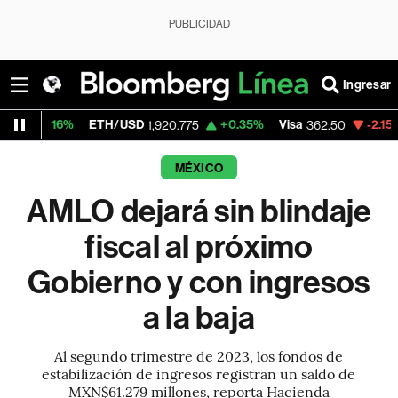
PUBLICIDAD
Ingresar
ETH/USD
+0.35%
Visa
-2.15%
MercadoL
1,920.775
362.50
MÉXICO
AMLO dejará sin blindaje
fiscal al próximo
Gobierno y con ingresos
a la baja
Al segundo trimestre de 2023, los fondos de
estabilización de ingresos registran un saldo de
MXN$61.279 millones, reporta Hacienda