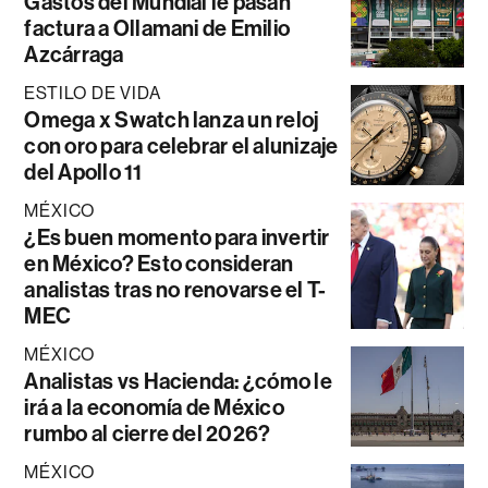
Gastos del Mundial le pasan
factura a Ollamani de Emilio
Azcárraga
ESTILO DE VIDA
Omega x Swatch lanza un reloj
con oro para celebrar el alunizaje
del Apollo 11
MÉXICO
¿Es buen momento para invertir
en México? Esto consideran
analistas tras no renovarse el T-
MEC
MÉXICO
Analistas vs Hacienda: ¿cómo le
irá a la economía de México
rumbo al cierre del 2026?
MÉXICO