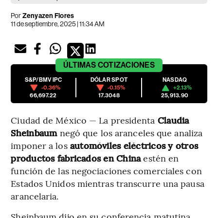
Por
Zenyazen Flores
11 de septiembre, 2025 | 11:34 AM
ÚLTIMAS
COTIZACIONES
S&P/BMV IPC
DÓLAR SPOT
NASDAQ
-0.36%
-0.15%
+2.13%
66,697.22
17.3048
25,913.90
Ciudad de México — La presidenta
Claudia
Sheinbaum
negó que los aranceles que analiza
imponer a los
automóviles eléctricos y otros
productos fabricados en China
estén en
función de las negociaciones comerciales con
Estados Unidos mientras transcurre una pausa
arancelaria.
Sheinbaum dijo en su conferencia matutina