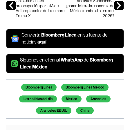
China aumenta su
Analistas vs Hacienda:
preocupación por la IA de
¿cómo le irá a la economía de
Anthropic antes de la cumbre
México rumbo al cierre del
Trump-Xi
2026?
Convierta
Bloomberg Línea
en su fuente de
noticias
aquí
Síguenos en el canal
WhatsApp
de
Bloomberg
Línea México
Temas de este artículo
Bloomberg Línea
Bloomberg Línea México
Las noticias del día
México
Aranceles
Aranceles EE.UU.
China