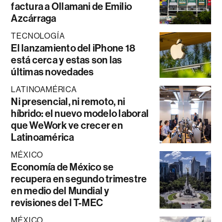
factura a Ollamani de Emilio
Azcárraga
TECNOLOGÍA
El lanzamiento del iPhone 18
está cerca y estas son las
últimas novedades
LATINOAMÉRICA
Ni presencial, ni remoto, ni
híbrido: el nuevo modelo laboral
que WeWork ve crecer en
Latinoamérica
MÉXICO
Economía de México se
recupera en segundo trimestre
en medio del Mundial y
revisiones del T-MEC
MÉXICO