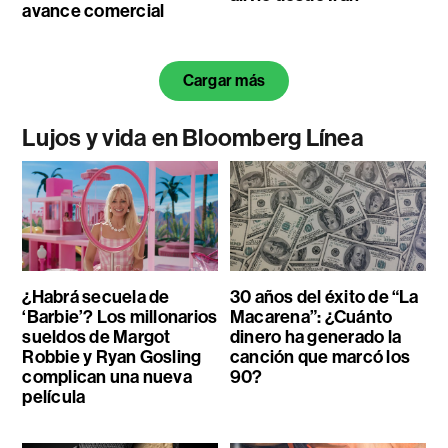
avance comercial
Cargar más
Lujos y vida en Bloomberg Línea
¿Habrá secuela de
30 años del éxito de “La
‘Barbie’? Los millonarios
Macarena”: ¿Cuánto
sueldos de Margot
dinero ha generado la
Robbie y Ryan Gosling
canción que marcó los
complican una nueva
90?
película