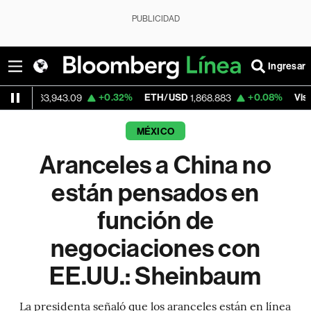
PUBLICIDAD
Ingresar
+0.32%
ETH/USD
+0.08%
Visa
3,943.09
1,868.883
365.67
MÉXICO
Aranceles a China no
están pensados en
función de
negociaciones con
EE.UU.: Sheinbaum
La presidenta señaló que los aranceles están en línea