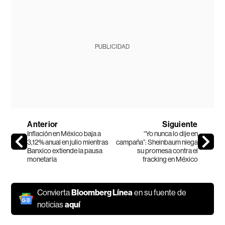
PUBLICIDAD
Anterior
Siguiente
Inflación en México baja a
“Yo nunca lo dije en
3,12% anual en julio mientras
campaña”: Sheinbaum niega
Banxico extiende la pausa
su promesa contra el
monetaria
fracking en México
Convierta
Bloomberg Línea
en su fuente de
noticias
aquí