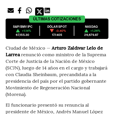
ÚLTIMAS
COTIZACIONES
S&P/BMV IPC
DÓLAR SPOT
NASDAQ
+1.14%
-0.40%
+1.26%
67,155.30
17.1405
26,679.87
Ciudad de México —
Arturo Zaldívar Lelo de
Larrea
renunció como ministro de la Suprema
Corte de Justicia de la Nación de México
(SCJN), luego de 14 años en el cargo y trabajará
con Claudia Sheinbaum, precandidata a la
presidencia del país por el partido gobernante
Movimiento de Regeneración Nacional
(Morena).
El funcionario presentó su renuncia al
presidente de México, Andrés Manuel López