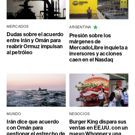
MERCADOS
ARGENTINA
Dudas sobre el acuerdo
Presión sobre los
entre Irán y Omán para
márgenes de
reabrir Ormuz impulsan
MercadoLibre inquieta a
al petróleo
inversores y acciones
caen en el Nasdaq
MUNDO
NEGOCIOS
Irán dice que acuerdo
Burger King dispara sus
con Omán para
ventas en EE.UU. con un
gestionar el estrecho de
nuevo Whopper y una