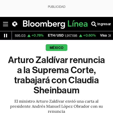
PUBLICIDAD
Ingresar
+0.78%
ETH/USD
+0.60%
Visa
-1.
95.03
1,917.198
364.46
MÉXICO
Arturo Zaldívar renuncia
a la Suprema Corte,
trabajará con Claudia
Sheinbaum
El ministro Arturo Zaldívar envió una carta al
presidente Andrés Manuel López Obrador con su
renuncia