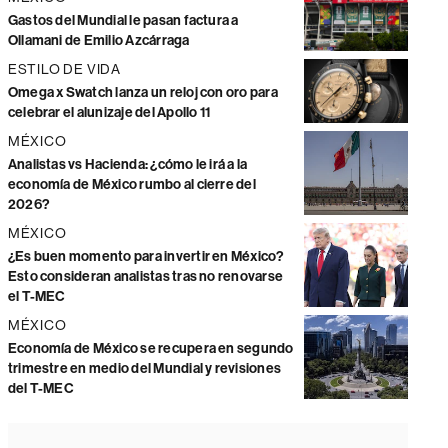
Gastos del Mundial le pasan factura a
Ollamani de Emilio Azcárraga
ESTILO DE VIDA
Omega x Swatch lanza un reloj con oro para
celebrar el alunizaje del Apollo 11
MÉXICO
Analistas vs Hacienda: ¿cómo le irá a la
economía de México rumbo al cierre del
2026?
MÉXICO
¿Es buen momento para invertir en México?
Esto consideran analistas tras no renovarse
el T-MEC
MÉXICO
Economía de México se recupera en segundo
trimestre en medio del Mundial y revisiones
del T-MEC