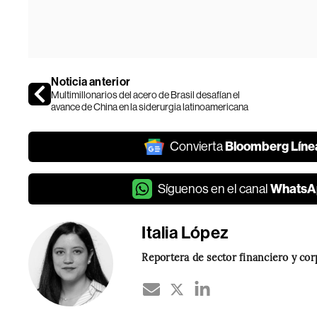
Noticia anterior
Multimillonarios del acero de Brasil desafían el
avance de China en la siderurgia latinoamericana
Bloomberg Líne
Convierta
WhatsA
Síguenos en el canal
Italia López
Reportera de sector financiero y co