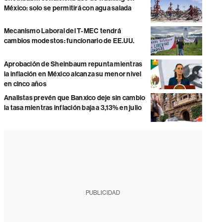
México: solo se permitirá con agua salada
Mecanismo Laboral del T-MEC tendrá
cambios modestos: funcionario de EE.UU.
Aprobación de Sheinbaum repunta mientras
la inflación en México alcanza su menor nivel
en cinco años
Analistas prevén que Banxico deje sin cambio
la tasa mientras inflación baja a 3,13% en julio
PUBLICIDAD