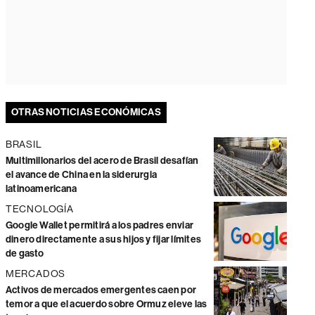
OTRAS NOTICIAS ECONÓMICAS
BRASIL
Multimillonarios del acero de Brasil desafían
el avance de China en la siderurgia
latinoamericana
TECNOLOGÍA
Google Wallet permitirá a los padres enviar
dinero directamente a sus hijos y fijar límites
de gasto
MERCADOS
Activos de mercados emergentes caen por
temor a que el acuerdo sobre Ormuz eleve las