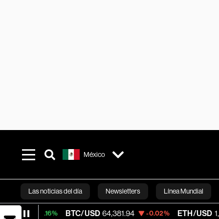
México
Las noticias del día
Newsletters
Línea Mundial
BTC/USD
64,381.94
ETH/USD
1,906.245
+0.16%
-0.02%
Bloomberg 