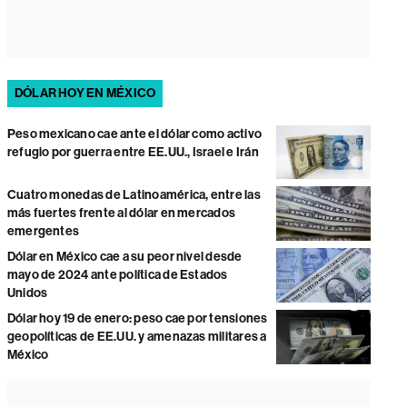
DÓLAR HOY EN MÉXICO
Peso mexicano cae ante el dólar como activo
refugio por guerra entre EE.UU., Israel e Irán
Cuatro monedas de Latinoamérica, entre las
más fuertes frente al dólar en mercados
emergentes
Dólar en México cae a su peor nivel desde
mayo de 2024 ante política de Estados
Unidos
Dólar hoy 19 de enero: peso cae por tensiones
geopolíticas de EE.UU. y amenazas militares a
México