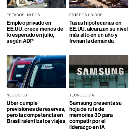
ESTADOS UNIDOS
ESTADOS UNIDOS
Empleo privado en
Tasas hipotecarias en
EE.UU. crece menos de
EE.UU. alcanzan su nivel
lo esperado en julio,
más alto en un año y
según ADP
frenan la demanda
NEGOCIOS
TECNOLOGÍA
Uber cumple
Samsung presenta su
previsiones de reservas,
hoja de ruta de
pero la competencia en
memorias 3D para
Brasil ralentiza los viajes
competir por el
liderazgo en IA