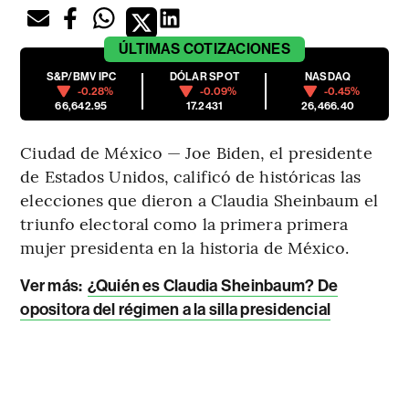
ÚLTIMAS
COTIZACIONES
S&P/BMV IPC
DÓLAR SPOT
NASDAQ
-0.28%
-0.09%
-0.45%
66,642.95
17.2431
26,466.40
Ciudad de México — Joe Biden, el presidente
de Estados Unidos, calificó de históricas las
elecciones que dieron a Claudia Sheinbaum el
triunfo electoral como la primera primera
mujer presidenta en la historia de México.
Ver más:
¿Quién es Claudia Sheinbaum? De
opositora del régimen a la silla presidencial