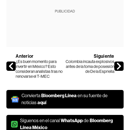
PUBLICIDAD
Anterior
Siguiente
¿Es buen momento para
Colombia incauta explosivos
invertir en México? Esto
antes de la toma de posesión
consideran analistas tras no
de De la Espriella
renovarse el T-MEC
Convierta
Bloomberg Línea
en su fuente de
noticias
aquí
Síguenos en el canal
WhatsApp
de
Bloomberg
Línea México