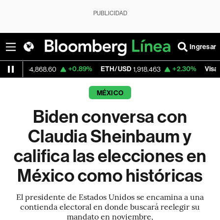
PUBLICIDAD
Ingresar
+0.89%
ETH/USD
+2.30%
Visa
4,868.60
1,918.463
367.96
MÉXICO
Biden conversa con
Claudia Sheinbaum y
califica las elecciones en
México como históricas
El presidente de Estados Unidos se encamina a una
contienda electoral en donde buscará reelegir su
mandato en noviembre,