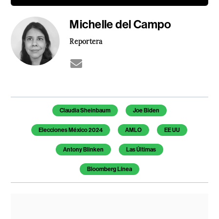
Michelle del Campo
Reportera
Temas de este artículo
Claudia Sheinbaum
Joe Biden
Elecciones México 2024
AMLO
EE UU
Antony Blinken
Las Últimas
Bloomberg Línea