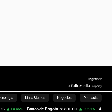
Ingresar
ecnología
Línea Studios
Negocios
Podcasts
Banco de Bogota
38,800.00
Apple
304.975
.65%
+0.21%
English