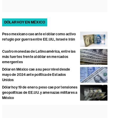
DÓLAR HOY EN MÉXICO
Peso mexicano cae ante el dólar como activo
refugio por guerra entre EE.UU., Israel e Irán
Cuatro monedas de Latinoamérica, entre las
más fuertes frente al dólar en mercados
emergentes
Dólar en México cae a su peor nivel desde
mayo de 2024 ante política de Estados
Unidos
Dólar hoy 19 de enero: peso cae por tensiones
geopolíticas de EE.UU. y amenazas militares a
México