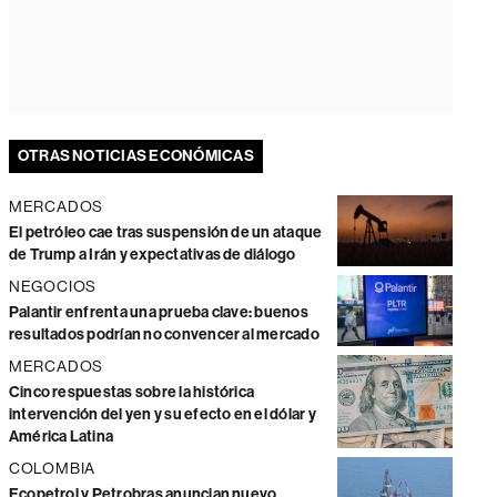
OTRAS NOTICIAS ECONÓMICAS
MERCADOS
El petróleo cae tras suspensión de un ataque
de Trump a Irán y expectativas de diálogo
NEGOCIOS
Palantir enfrenta una prueba clave: buenos
resultados podrían no convencer al mercado
MERCADOS
Cinco respuestas sobre la histórica
intervención del yen y su efecto en el dólar y
América Latina
COLOMBIA
Ecopetrol y Petrobras anuncian nuevo