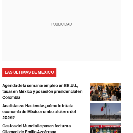
PUBLICIDAD
LAS ÚLTIMAS DE MÉXICO
Agenda de la semana: empleo en EE.UU.,
tasas en México y posesión presidencial en
Colombia
Analistas vs Hacienda: ¿cómo le irá a la
economía de México rumbo al cierre del
2026?
Gastos del Mundial le pasan factura a
Ollamani de Emilio Azcárraga