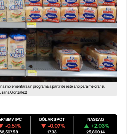
na implementará un programa a partir de este año para mejorar su
usana Gonzalez)
&P/BMV IPC
DÓLAR SPOT
NASDAQ
-0.51%
-0.07%
+2.03%
66,597.58
17.33
25,890.14