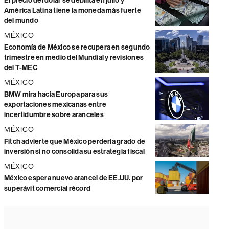
El precio del dólar se debilita en julio y
América Latina tiene la moneda más fuerte
del mundo
MÉXICO
Economía de México se recupera en segundo
trimestre en medio del Mundial y revisiones
del T-MEC
MÉXICO
BMW mira hacia Europa para sus
exportaciones mexicanas entre
incertidumbre sobre aranceles
MÉXICO
Fitch advierte que México perdería grado de
inversión si no consolida su estrategia fiscal
MÉXICO
México espera nuevo arancel de EE.UU. por
superávit comercial récord