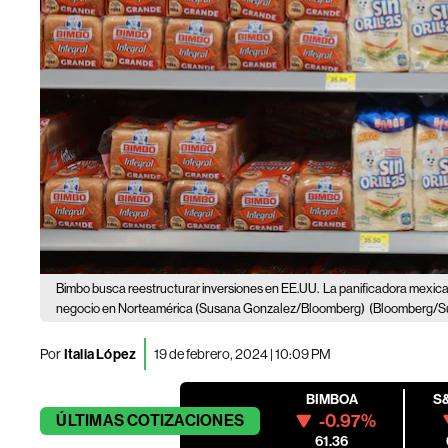
Bimbo busca reestructurar inversiones en EE.UU.
La panificadora mexica
negocio en Norteamérica (Susana Gonzalez/Bloomberg)
(Bloomberg/S
Por
Italia López
19 de febrero, 2024 | 10:09 PM
BIMBOA
S
-0.97%
ÚLTIMAS
COTIZACIONES
61.36