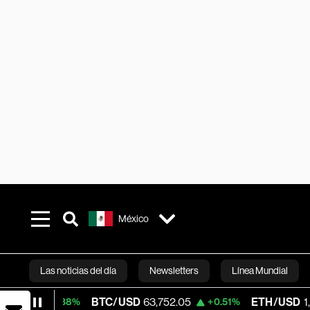
México
Las noticias del día
Newsletters
Línea Mundial
BTC/USD
63,752.05
ETH/USD
1,866.465
+0.38%
+0.51%
Bloomberg 