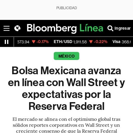
PUBLICIDAD
Ingresar
-0.17%
ETH/USD
-0.22%
Visa
+0.04
3.94
1,911.58
368.67
MÉXICO
Bolsa Mexicana avanza
en línea con Wall Street y
expectativas por la
Reserva Federal
El mercado se alinea con el optimismo global tras
sólidos reportes corporativos en Wall Street y un
creciente consenso de que la Reserva Federal