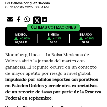
Por
Carlos Rodríguez Salcedo
05 de agosto, 2025 | 08:54 AM
ÚLTIMAS
COTIZACIONES
MEXBOL
BIMBOA
BBAJIOO
+0.85%
+1.13%
+0.16%
67,092.11
61.85
57.82
Bloomberg Línea — La Bolsa Mexicana de
Valores abrió la jornada del martes con
ganancias. El repunte ocurre en un contexto
de mayor apetito por riesgo a nivel global,
impulsado por sólidos reportes corporativos
en Estados Unidos y crecientes expectativas
de un recorte de tasas por parte de la Reserva
Federal en septiembre
.