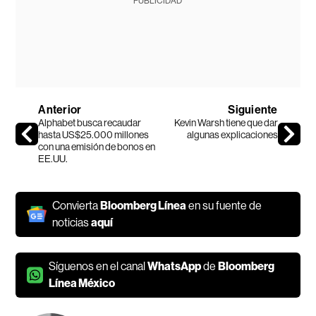
PUBLICIDAD
Anterior
Siguiente
Alphabet busca recaudar
Kevin Warsh tiene que dar
hasta US$25.000 millones
algunas explicaciones
con una emisión de bonos en
EE.UU.
Convierta
Bloomberg Línea
en su fuente de
noticias
aquí
Síguenos en el canal
WhatsApp
de
Bloomberg
Línea México