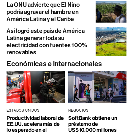
La ONU advierte que El Niño
podría agravar el hambre en
América Latina y el Caribe
Así logró este país de América
Latina generar toda su
electricidad con fuentes 100%
renovables
Económicas e internacionales
ESTADOS UNIDOS
NEGOCIOS
Productividad laboral de
SoftBank obtiene un
EE.UU. acelera más de
préstamo de
lo esperado en el
US$10.000 millones