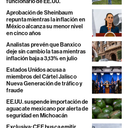
funcionario de EE.UU.
Aprobación de Sheinbaum
repunta mientras la inflación en
México alcanza su menor nivel
en cinco años
Analistas prevén que Banxico
deje sin cambio la tasa mientras
inflación baja a 3,13% en julio
Estados Unidos acusa a
miembros del Cártel Jalisco
Nueva Generación de tráfico y
fraude
EE.UU. suspende importación de
aguacate mexicano por alerta de
seguridad en Michoacán
Exclusiva: CFE busca emitir