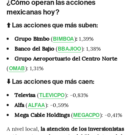
¿Cómo operan las acciones
mexicanas hoy?
⬆️ Las acciones que más suben:
Grupo Bimbo
(
)
:
1,39%
BIMBOA
Banco del Bajío
(
): 1,38%
BBAJIOO
Grupo Aeroportuario del Centro Norte
(
): 1,31%
OMAB
⬇️ Las acciones que más caen:
Televisa
(
): -0,83%
TLEVICPO
Alfa
(
): -0,59%
ALFAA
Mega Cable Holdings
(
): -0,41%
MEGACPO
A nivel local,
la atención de los inversionistas