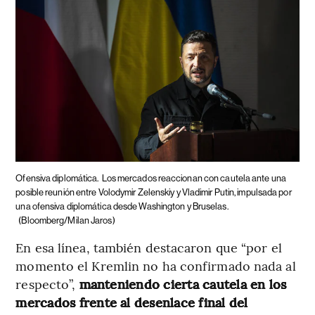
Ofensiva diplomática.
Los mercados reaccionan con cautela ante una
posible reunión entre Volodymir Zelenskiy y Vladimir Putin, impulsada por
una ofensiva diplomática desde Washington y Bruselas.
(Bloomberg/Milan Jaros)
En esa línea, también destacaron que “por el
momento el Kremlin no ha confirmado nada al
respecto”,
manteniendo cierta cautela en los
mercados frente al desenlace final del