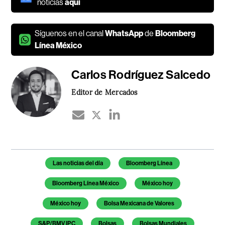
noticias
aquí
Síguenos en el canal
WhatsApp
de
Bloomberg
Línea México
Carlos Rodríguez Salcedo
Editor de Mercados
Temas de este artículo
Las noticias del día
Bloomberg Línea
Bloomberg Línea México
México hoy
México hoy
Bolsa Mexicana de Valores
S&P/BMV IPC
Bolsas
Bolsas Mundiales