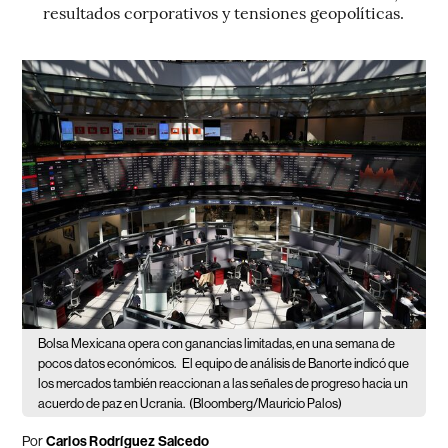
resultados corporativos y tensiones geopolíticas.
Bolsa Mexicana opera con ganancias limitadas, en una semana de
pocos datos económicos.
El equipo de análisis de Banorte indicó que
los mercados también reaccionan a las señales de progreso hacia un
acuerdo de paz en Ucrania.
(Bloomberg/Mauricio Palos)
Por
Carlos Rodríguez Salcedo