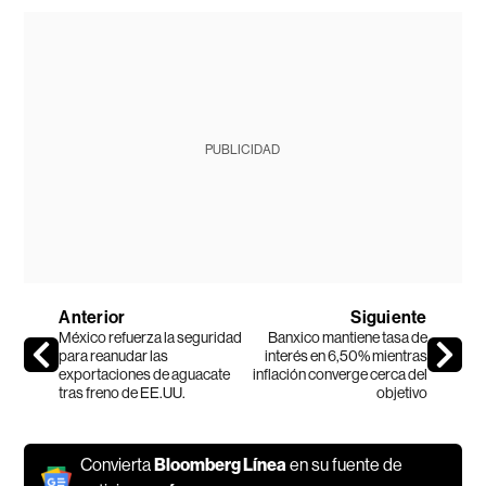
PUBLICIDAD
Anterior
Siguiente
México refuerza la seguridad
Banxico mantiene tasa de
para reanudar las
interés en 6,50% mientras
exportaciones de aguacate
inflación converge cerca del
tras freno de EE.UU.
objetivo
Convierta
Bloomberg Línea
en su fuente de