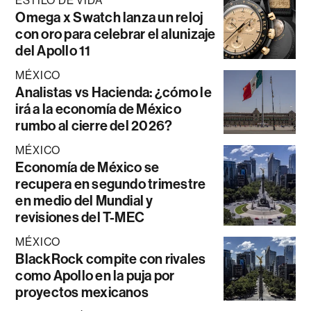
ESTILO DE VIDA
Omega x Swatch lanza un reloj
con oro para celebrar el alunizaje
del Apollo 11
MÉXICO
Analistas vs Hacienda: ¿cómo le
irá a la economía de México
rumbo al cierre del 2026?
MÉXICO
Economía de México se
recupera en segundo trimestre
en medio del Mundial y
revisiones del T-MEC
MÉXICO
BlackRock compite con rivales
como Apollo en la puja por
proyectos mexicanos