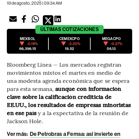
19 de agosto, 2025 | 09:34 AM
ÚLTIMAS
COTIZACIONES
MEXBOL
CEMEXCPO
MEGACPO
-0.19%
-2.20%
-0.27%
66,396.15
19.52
56.13
Bloomberg Línea — Los mercados registran
movimientos mixtos el martes en medio de
una modesta agenda económica que se espera
para esta semana,
aunque con información
clave sobre la calificación crediticia de
EE.UU., los resultados de empresas minoristas
en ese país
y a la expectativa de la reunión de
Jackson Hole.
Ver más:
De Petrobras a Femsa: así invierte en