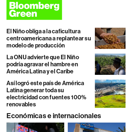
El Niño obliga a la caficultura
centroamericana a replantear su
modelo de producción
La ONU advierte que El Niño
podría agravar el hambre en
América Latina y el Caribe
Así logró este país de América
Latina generar toda su
electricidad con fuentes 100%
renovables
Económicas e internacionales