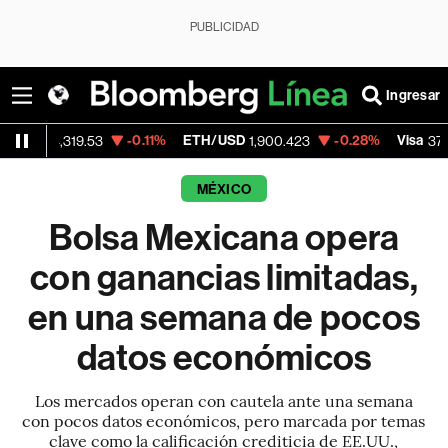
PUBLICIDAD
Ingresar
-0.11%
ETH/USD
-0.28%
Visa
+0.5
9.53
1,900.423
370.47
MÉXICO
Bolsa Mexicana opera
con ganancias limitadas,
en una semana de pocos
datos económicos
Los mercados operan con cautela ante una semana
con pocos datos económicos, pero marcada por temas
clave como la calificación crediticia de EE.UU.,