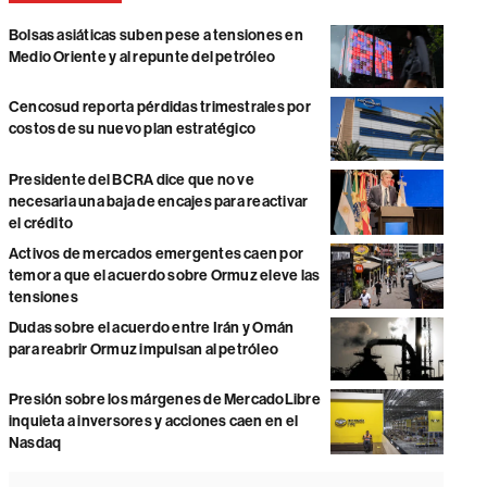
Bolsas asiáticas suben pese a tensiones en
Medio Oriente y al repunte del petróleo
Cencosud reporta pérdidas trimestrales por
costos de su nuevo plan estratégico
Presidente del BCRA dice que no ve
necesaria una baja de encajes para reactivar
el crédito
Activos de mercados emergentes caen por
temor a que el acuerdo sobre Ormuz eleve las
tensiones
Dudas sobre el acuerdo entre Irán y Omán
para reabrir Ormuz impulsan al petróleo
Presión sobre los márgenes de MercadoLibre
inquieta a inversores y acciones caen en el
Nasdaq