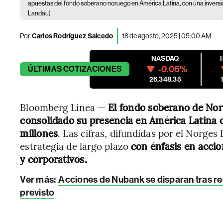
apuestas del fondo soberano noruego en América Latina, con una inversió
Landau)
Por
Carlos Rodríguez Salcedo
18 de agosto, 2025 | 05:00 AM
NASDAQ
-0.06%
ÚLTIMAS
COTIZACIONES
26,348.35
Bloomberg Línea —
El fondo soberano de Nor
consolidado su presencia en América Latina 
millones
. Las cifras, difundidas por el Norg
estrategia de largo plazo
con énfasis en acci
y corporativos.
Ver más:
Acciones de Nubank se disparan tras re
previsto