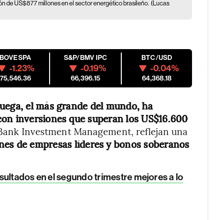
n de US$877 millones en el sector energético brasileño.
(Lucas
IBOVESPA
S&P/BMV IPC
BTC/USD
-1.23%
-0.19%
-0.04%
175,546.36
66,396.15
64,368.18
uega, el más grande del mundo, ha
con inversiones que superan los US$16.600
es Bank Investment Management, reflejan una
ones de empresas líderes y bonos soberanos
sultados en el segundo trimestre mejores a lo