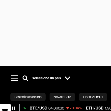
Seleccione un país
Las noticias del día
Newsletters
Línea Mundial
BTC/USD
64,368.18
ETH/USD
1,901.393
.16%
-0.04%
-
Bloomberg 