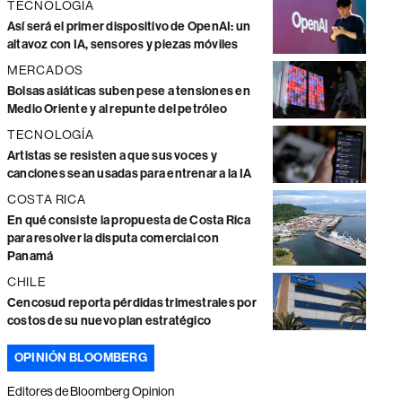
TECNOLOGÍA
Así será el primer dispositivo de OpenAI: un
altavoz con IA, sensores y piezas móviles
MERCADOS
Bolsas asiáticas suben pese a tensiones en
Medio Oriente y al repunte del petróleo
TECNOLOGÍA
Artistas se resisten a que sus voces y
canciones sean usadas para entrenar a la IA
COSTA RICA
En qué consiste la propuesta de Costa Rica
para resolver la disputa comercial con
Panamá
CHILE
Cencosud reporta pérdidas trimestrales por
costos de su nuevo plan estratégico
OPINIÓN BLOOMBERG
Editores de Bloomberg Opinion