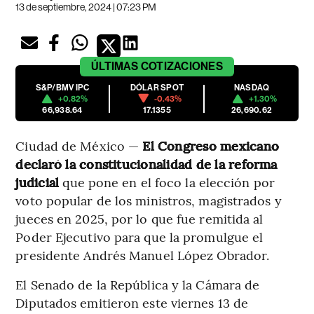
13 de septiembre, 2024 | 07:23 PM
ÚLTIMAS
COTIZACIONES
S&P/BMV IPC
DÓLAR SPOT
NASDAQ
+0.82%
-0.43%
+1.30%
66,938.64
17.1355
26,690.62
Ciudad de México —
El Congreso mexicano
declaró la constitucionalidad de la reforma
judicial
que pone en el foco la elección por
voto popular de los ministros, magistrados y
jueces en 2025, por lo que fue remitida al
Poder Ejecutivo para que la promulgue el
presidente Andrés Manuel López Obrador.
El Senado de la República y la Cámara de
Diputados emitieron este viernes 13 de