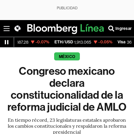
PUBLICIDAD
Ingresar
-0.07%
ETH/USD
-0.05%
Visa
-2.1
7.28
1,913.065
362.50
MÉXICO
Congreso mexicano
declara
constitucionalidad de la
reforma judicial de AMLO
En tiempo récord, 23 legislaturas estatales aprobaron
los cambios constitucionales y respaldaron la reforma
presidencial