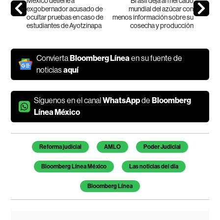
México detiene a
Brasil deja al mercado
exgobernador acusado de
mundial del azúcar con
ocultar pruebas en caso de
menos información sobre su
estudiantes de Ayotzinapa
cosecha y producción
Convierta
Bloomberg Línea
en su fuente de
noticias
aquí
Síguenos en el canal
WhatsApp
de
Bloomberg
Línea México
Temas de este artículo
Reforma judicial
AMLO
Poder Judicial
Bloomberg Línea México
Las noticias del día
Bloomberg Línea