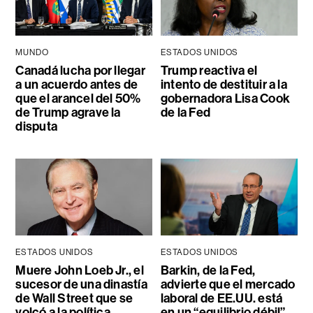
MUNDO
ESTADOS UNIDOS
Canadá lucha por llegar
Trump reactiva el
a un acuerdo antes de
intento de destituir a la
que el arancel del 50%
gobernadora Lisa Cook
de Trump agrave la
de la Fed
disputa
ESTADOS UNIDOS
ESTADOS UNIDOS
Muere John Loeb Jr., el
Barkin, de la Fed,
sucesor de una dinastía
advierte que el mercado
de Wall Street que se
laboral de EE.UU. está
volcó a la política
en un “equilibrio débil”