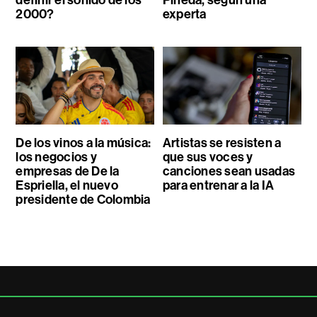
definir el sonido de los
Pineda, según una
2000?
experta
De los vinos a la música:
Artistas se resisten a
los negocios y
que sus voces y
empresas de De la
canciones sean usadas
Espriella, el nuevo
para entrenar a la IA
presidente de Colombia