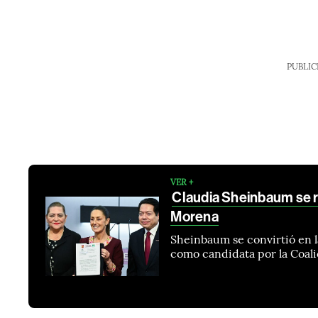
PUBLIC
VER +
Claudia Sheinbaum se r
Morena
Sheinbaum se convirtió en l
como candidata por la Coal