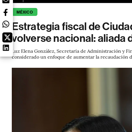
MÉXICO
Estrategia fiscal de Ciud
volverse nacional: aliad
Luz Elena González, Secretaría de Administración y Fin
considerado un enfoque de aumentar la recaudación de