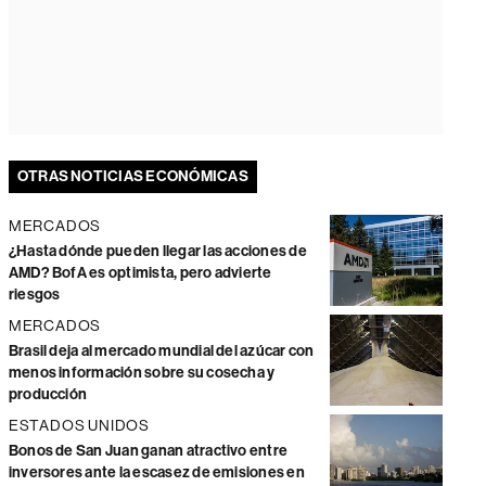
OTRAS NOTICIAS ECONÓMICAS
MERCADOS
¿Hasta dónde pueden llegar las acciones de
AMD? BofA es optimista, pero advierte
riesgos
MERCADOS
Brasil deja al mercado mundial del azúcar con
menos información sobre su cosecha y
producción
ESTADOS UNIDOS
Bonos de San Juan ganan atractivo entre
inversores ante la escasez de emisiones en