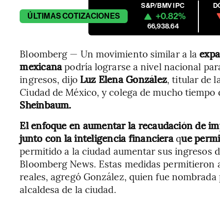
S&P/BMV IPC
D
+0.82%
ÚLTIMAS
COTIZACIONES
66,938.64
Bloomberg — Un movimiento similar a la
expa
mexicana
podría lograrse a nivel nacional pa
ingresos, dijo
Luz Elena González
, titular de
Ciudad de México, y colega de mucho tiempo 
Sheinbaum.
El enfoque en aumentar la recaudación de imp
junto con la inteligencia financiera
q
ue permi
permitido a la ciudad aumentar sus ingresos d
Bloomberg News. Estas medidas permitieron a
reales, agregó González, quien fue nombrada 
alcaldesa de la ciudad.