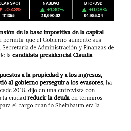
ÓLAR SPOT
NASDAQ
BTC/USD
-0.43%
+1.30%
+0.08%
17.1355
26,690.62
64,985.04
nsión de la base impositiva de la capital
ra permitir que el Gobierno aumente sus
 la Secretaría de Administración y Finanzas de
de la
candidata presidencial Claudia
uestos a la propiedad y a los ingresos,
tió al gobierno perseguir a los evasores
, ha
esde 2018, dijo en una entrevista con
 la ciudad
reducir la deuda
en términos
para el cargo cuando Sheinbaum era la