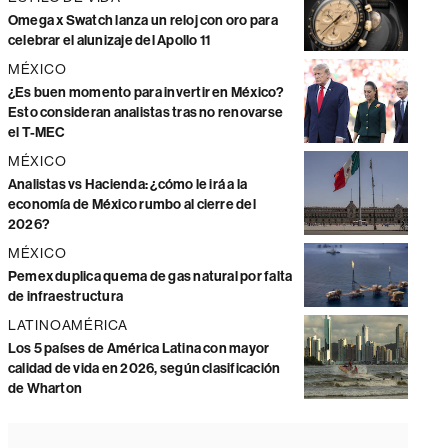
Omega x Swatch lanza un reloj con oro para
celebrar el alunizaje del Apollo 11
MÉXICO
¿Es buen momento para invertir en México?
Esto consideran analistas tras no renovarse
el T-MEC
MÉXICO
Analistas vs Hacienda: ¿cómo le irá a la
economía de México rumbo al cierre del
2026?
MÉXICO
Pemex duplica quema de gas natural por falta
de infraestructura
LATINOAMÉRICA
Los 5 países de América Latina con mayor
calidad de vida en 2026, según clasificación
de Wharton