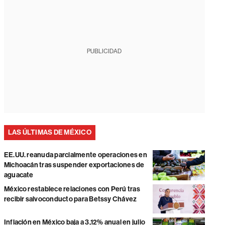
PUBLICIDAD
LAS ÚLTIMAS DE MÉXICO
EE.UU. reanuda parcialmente operaciones en
Michoacán tras suspender exportaciones de
aguacate
México restablece relaciones con Perú tras
recibir salvoconducto para Betssy Chávez
Inflación en México baja a 3,12% anual en julio