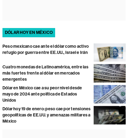
DÓLAR HOY EN MÉXICO
Peso mexicano cae ante el dólar como activo
refugio por guerra entre EE.UU., Israel e Irán
Cuatro monedas de Latinoamérica, entre las
más fuertes frente al dólar en mercados
emergentes
Dólar en México cae a su peor nivel desde
mayo de 2024 ante política de Estados
Unidos
Dólar hoy 19 de enero: peso cae por tensiones
geopolíticas de EE.UU. y amenazas militares a
México