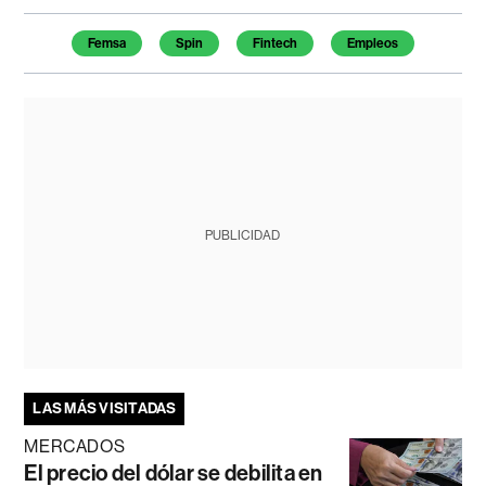
Temas de este artículo
Femsa
Spin
Fintech
Empleos
PUBLICIDAD
LAS MÁS VISITADAS
MERCADOS
El precio del dólar se debilita en