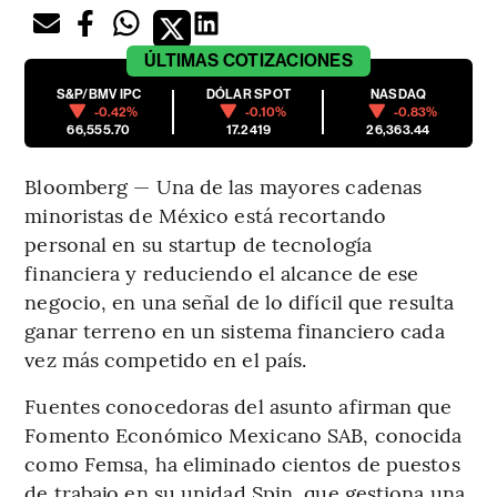
ÚLTIMAS
COTIZACIONES
S&P/BMV IPC
DÓLAR SPOT
NASDAQ
-0.42%
-0.10%
-0.83%
66,555.70
17.2419
26,363.44
Bloomberg — Una de las mayores cadenas
minoristas de México está recortando
personal en su startup de tecnología
financiera y reduciendo el alcance de ese
negocio, en una señal de lo difícil que resulta
ganar terreno en un sistema financiero cada
vez más competido en el país.
Fuentes conocedoras del asunto afirman que
Fomento Económico Mexicano SAB, conocida
como Femsa, ha eliminado cientos de puestos
de trabajo en su unidad Spin, que gestiona una