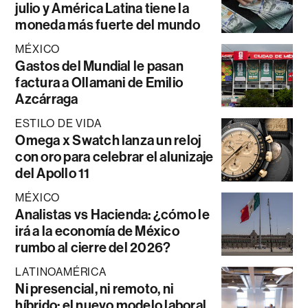
julio y América Latina tiene la
moneda más fuerte del mundo
MÉXICO
Gastos del Mundial le pasan
factura a Ollamani de Emilio
Azcárraga
ESTILO DE VIDA
Omega x Swatch lanza un reloj
con oro para celebrar el alunizaje
del Apollo 11
MÉXICO
Analistas vs Hacienda: ¿cómo le
irá a la economía de México
rumbo al cierre del 2026?
LATINOAMÉRICA
Ni presencial, ni remoto, ni
híbrido: el nuevo modelo laboral