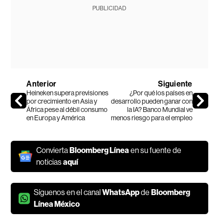
PUBLICIDAD
Anterior
Siguiente
Heineken supera previsiones
¿Por qué los países en
por crecimiento en Asia y
desarrollo pueden ganar con
África pese al débil consumo
la IA? Banco Mundial ve
en Europa y América
menos riesgo para el empleo
Convierta
Bloomberg Línea
en su fuente de
noticias
aquí
Síguenos en el canal
WhatsApp
de
Bloomberg
Línea México