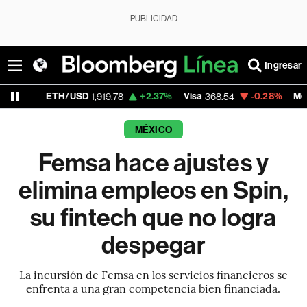
PUBLICIDAD
Ingresar
ETH/USD
+2.37%
Visa
-0.28%
MercadoLibre
1,919.78
368.54
MÉXICO
Femsa hace ajustes y
elimina empleos en Spin,
su fintech que no logra
despegar
La incursión de Femsa en los servicios financieros se
enfrenta a una gran competencia bien financiada.