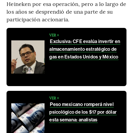
Heineken por esa operación, pero a lo largo de
los años se desprendió de una parte de su
participación accionaria.
VER +
Exclusiva: CFE evalúa invertir en
almacenamiento estratégico de
gas en Estados Unidos y México
VER +
Peso mexicano romperá nivel
psicológico de los $17 por dólar
esta semana: analistas