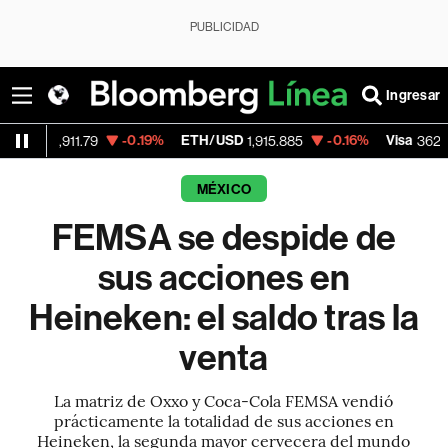
PUBLICIDAD
Ingresar
-0.19%
ETH/USD
-0.16%
Visa
-2.1
11.79
1,915.885
362.50
MÉXICO
FEMSA se despide de
sus acciones en
Heineken: el saldo tras la
venta
La matriz de Oxxo y Coca-Cola FEMSA vendió
prácticamente la totalidad de sus acciones en
Heineken, la segunda mayor cervecera del mundo