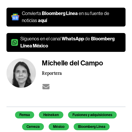
Convierta
Bloomberg Línea
en su fuente de
noticias
aquí
Síguenos en el canal
WhatsApp
de
Bloomberg
Línea México
Michelle del Campo
Reportera
Temas de este artículo
Femsa
Heineken
Fusiones y adquisiciones
Cerveza
México
Bloomberg Línea