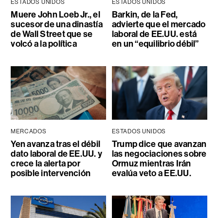
ESTADOS UNIDOS
ESTADOS UNIDOS
Muere John Loeb Jr., el
Barkin, de la Fed,
sucesor de una dinastía
advierte que el mercado
de Wall Street que se
laboral de EE.UU. está
volcó a la política
en un “equilibrio débil”
MERCADOS
ESTADOS UNIDOS
Yen avanza tras el débil
Trump dice que avanzan
dato laboral de EE.UU. y
las negociaciones sobre
crece la alerta por
Ormuz mientras Irán
posible intervención
evalúa veto a EE.UU.