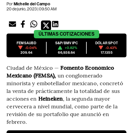
Por
Michelle del Campo
20 de junio, 2023 | 09:50 AM
ÚLTIMAS
COTIZACIONES
FEMSAUBD
S&P/BMV IPC
DÓLAR SPOT
-0.04%
+0.82%
-0.43%
209.64
66,938.64
17.1355
Ciudad de México —
Fomento Económico
Mexicano (FEMSA),
un conglomerado
minorista y embotellador mexicano, concretó
la venta de prácticamente la totalidad de sus
acciones en
Heineken
, la segunda mayor
cervecera a nivel mundial, como parte de la
revisión de su portafolio que anunció en
febrero.