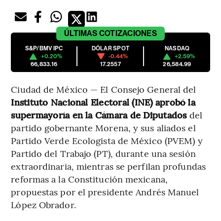
ÚLTIMAS
COTIZACIONES
S&P/BMV IPC
DÓLAR SPOT
NASDAQ
+0.20%
-0.44%
+2.59%
66,833.16
17.2557
26,584.99
Ciudad de México — El Consejo General del
Instituto Nacional Electoral (INE) aprobó la
supermayoría en la Cámara de Diputados
del
partido gobernante Morena, y sus aliados el
Partido Verde Ecologista de México (PVEM) y
Partido del Trabajo (PT), durante una sesión
extraordinaria, mientras se perfilan profundas
reformas a la Constitución mexicana,
propuestas por el presidente Andrés Manuel
López Obrador.