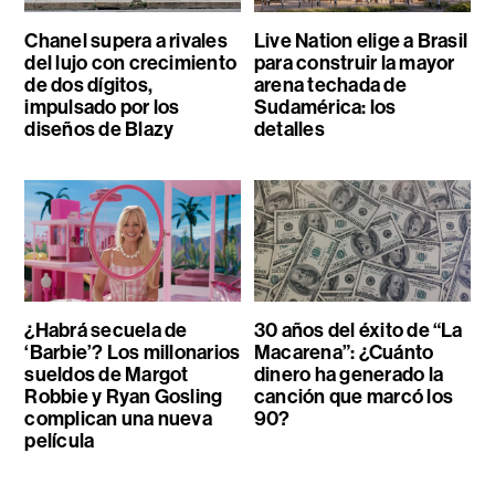
Chanel supera a rivales
Live Nation elige a Brasil
del lujo con crecimiento
para construir la mayor
de dos dígitos,
arena techada de
impulsado por los
Sudamérica: los
diseños de Blazy
detalles
¿Habrá secuela de
30 años del éxito de “La
‘Barbie’? Los millonarios
Macarena”: ¿Cuánto
sueldos de Margot
dinero ha generado la
Robbie y Ryan Gosling
canción que marcó los
complican una nueva
90?
película