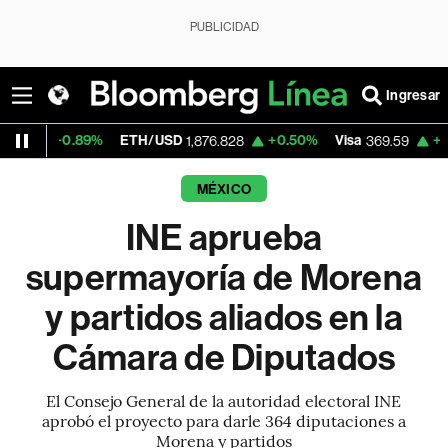
PUBLICIDAD
Ingresar
89%
ETH/USD
+0.50%
Visa
+1.07%
Merc
1,876.828
369.59
MÉXICO
INE aprueba
supermayoría de Morena
y partidos aliados en la
Cámara de Diputados
El Consejo General de la autoridad electoral INE
aprobó el proyecto para darle 364 diputaciones a
Morena y partidos