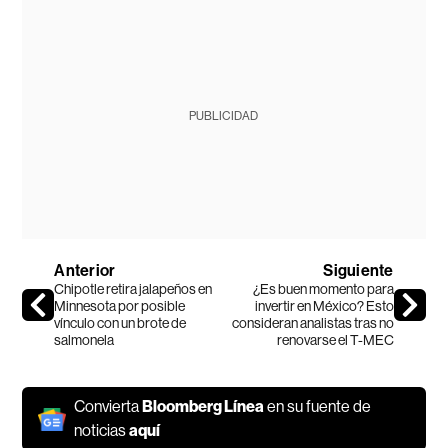
PUBLICIDAD
Anterior
Siguiente
Chipotle retira jalapeños en
¿Es buen momento para
Minnesota por posible
invertir en México? Esto
vínculo con un brote de
consideran analistas tras no
salmonela
renovarse el T-MEC
Convierta
Bloomberg Línea
en su fuente de
noticias
aquí