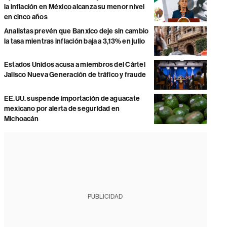
la inflación en México alcanza su menor nivel
en cinco años
Analistas prevén que Banxico deje sin cambio
la tasa mientras inflación baja a 3,13% en julio
Estados Unidos acusa a miembros del Cártel
Jalisco Nueva Generación de tráfico y fraude
EE.UU. suspende importación de aguacate
mexicano por alerta de seguridad en
Michoacán
PUBLICIDAD