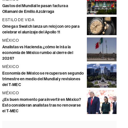
Gastos del Mundial le pasan factura a
Ollamani de Emilio Azcárraga
ESTILO DE VIDA
Omega x Swatch lanza un reloj con oro para
celebrar el alunizaje del Apollo 11
MÉXICO
Analistas vs Hacienda: ¿cómo le irá a la
economía de México rumbo al cierre del
2026?
MÉXICO
Economía de México se recupera en segundo
trimestre en medio del Mundial y revisiones
del T-MEC
MÉXICO
¿Es buen momento para invertir en México?
Esto consideran analistas tras no renovarse
el T-MEC