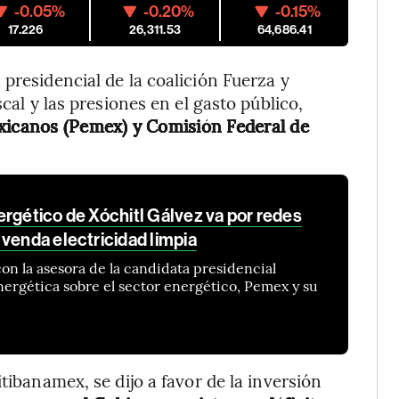
-0.05%
-0.20%
-0.15%
17.226
26,311.53
64,686.41
presidencial de la coalición Fuerza y
scal y las presiones en el gasto público,
exicanos (Pemex) y Comisión Federal de
rgético de Xóchitl Gálvez va por redes
venda electricidad limpia
n la asesora de la candidata presidencial
nergética sobre el sector energético, Pemex y su
tibanamex, se dijo a favor de la inversión