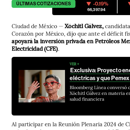
-0.19%
ÚLTIMAS
COTIZACIONES
66,397.94
Ciudad de México —
Xóchitl Gálvez,
candidata 
Corazón por México, dijo que ante el déficit fi
apoyará la inversión privada en Petróleos M
Electricidad (CFE)
.
VER +
Exclusiva: Proyecto ene
eléctricas y que Pemex 
Bloomberg Línea conversó co
Xóchitl Gálvez en materia e
salud financiera
Al participar en la Reunión Plenaria 2024 de Ci