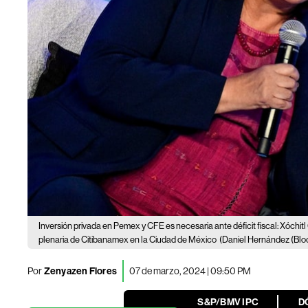
Inversión privada en Pemex y CFE es necesaria ante déficit fiscal: Xóchit
plenaria de Citibanamex en la Ciudad de México
(Daniel Hernández (Blo
Por
Zenyazen Flores
07 de marzo, 2024 | 09:50 PM
S&P/BMV IPC
D