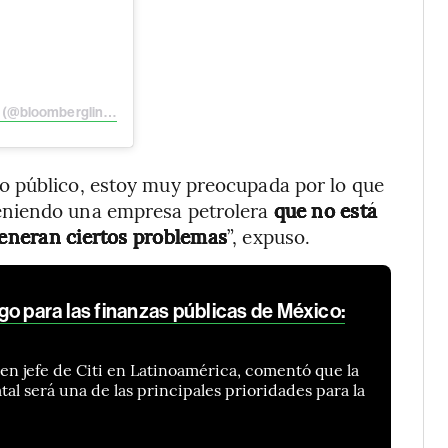
Una publicación compartida de Bloomberg Línea México (@bloomberglineamexico)
o público, estoy muy preocupada por lo que
eniendo una empresa petrolera
que no está
 generan ciertos problemas
”, expuso.
o para las finanzas públicas de México:
 en jefe de Citi en Latinoamérica, comentó que la
tal será una de las principales prioridades para la