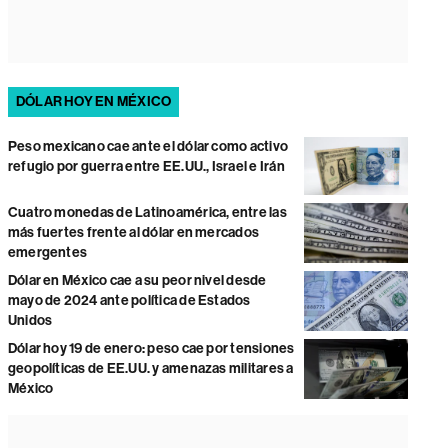
DÓLAR HOY EN MÉXICO
Peso mexicano cae ante el dólar como activo
refugio por guerra entre EE.UU., Israel e Irán
Cuatro monedas de Latinoamérica, entre las
más fuertes frente al dólar en mercados
emergentes
Dólar en México cae a su peor nivel desde
mayo de 2024 ante política de Estados
Unidos
Dólar hoy 19 de enero: peso cae por tensiones
geopolíticas de EE.UU. y amenazas militares a
México