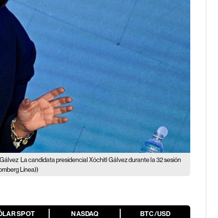
l Gálvez
La candidata presidencial Xóchitl Gálvez durante la 32 sesión
omberg Línea))
ÓLAR SPOT
NASDAQ
BTC/USD