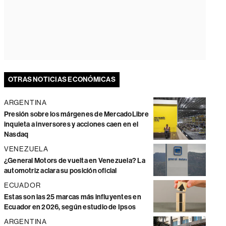
OTRAS NOTICIAS ECONÓMICAS
ARGENTINA
Presión sobre los márgenes de MercadoLibre
inquieta a inversores y acciones caen en el
Nasdaq
VENEZUELA
¿General Motors de vuelta en Venezuela? La
automotriz aclara su posición oficial
ECUADOR
Estas son las 25 marcas más influyentes en
Ecuador en 2026, según estudio de Ipsos
ARGENTINA