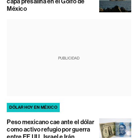
capa presalina en el Golfo de
México
PUBLICIDAD
DÓLAR HOY EN MÉXICO
Peso mexicano cae ante el dólar
como activo refugio por guerra
entre EE.UU., Israel e Irán