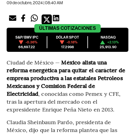
09 de octubre, 2024 | 08:40 AM
ÚLTIMAS
COTIZACIONES
S&P/BMV IPC
DÓLAR SPOT
NASDAQ
-0.36%
-0.18%
+2.13%
66,697.22
17.2998
25,913.90
Ciudad de México —
México alista una
reforma energética para quitar el carácter de
empresa productiva a las estatales Petróleos
Mexicanos y Comisión Federal de
Electricidad
, conocidas como Pemex y CFE,
tras la apertura del mercado con el
expresidente Enrique Peña Nieto en 2013.
Claudia Sheinbaum Pardo, presidenta de
México, dijo que la reforma plantea que las