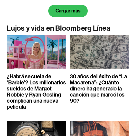
Cargar más
Lujos y vida en Bloomberg Línea
¿Habrá secuela de
30 años del éxito de “La
‘Barbie’? Los millonarios
Macarena”: ¿Cuánto
sueldos de Margot
dinero ha generado la
Robbie y Ryan Gosling
canción que marcó los
complican una nueva
90?
película