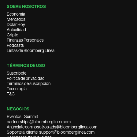
SOBRE NOSOTROS
Economía
Mercados
Dólar Hoy
Actualidad
Cripto
Finanzas Personales
Podcasts
Listas de Bloomberg Línea
TÉRMINOS DE USO
Suscríbete
Política de privacidad
Términos de suscripción
Tecnología
T&C
NEGOCIOS
Eventos - Summit
partnerships@bloomberglinea.com
Anúnciate con nosotros ads@bloomberglinea.com
Soporte al cliente: support@bloomberglinea.com