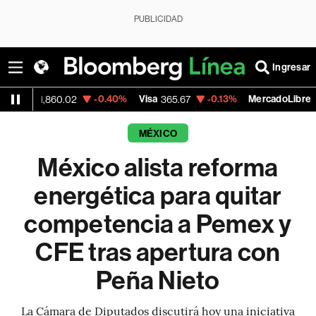
PUBLICIDAD
Ingresar
-0.40%
Visa
-0.13%
MercadoLibre
,860.02
365.67
1,900.47
MÉXICO
México alista reforma
energética para quitar
competencia a Pemex y
CFE tras apertura con
Peña Nieto
La Cámara de Diputados discutirá hoy una iniciativa