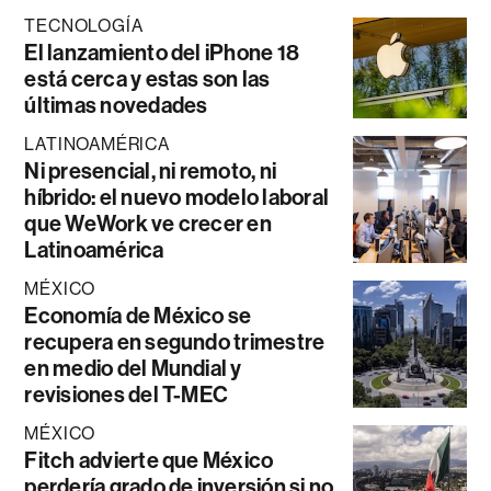
TECNOLOGÍA
El lanzamiento del iPhone 18
está cerca y estas son las
últimas novedades
LATINOAMÉRICA
Ni presencial, ni remoto, ni
híbrido: el nuevo modelo laboral
que WeWork ve crecer en
Latinoamérica
MÉXICO
Economía de México se
recupera en segundo trimestre
en medio del Mundial y
revisiones del T-MEC
MÉXICO
Fitch advierte que México
perdería grado de inversión si no