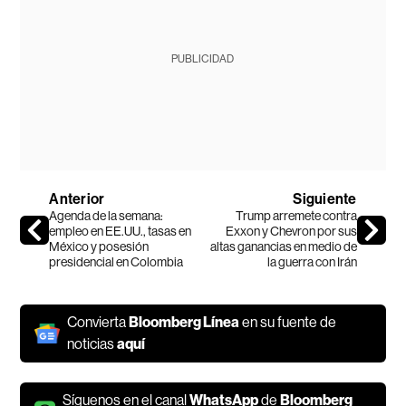
PUBLICIDAD
Anterior
Siguiente
Agenda de la semana:
Trump arremete contra
empleo en EE.UU., tasas en
Exxon y Chevron por sus
México y posesión
altas ganancias en medio de
presidencial en Colombia
la guerra con Irán
Convierta
Bloomberg Línea
en su fuente de
noticias
aquí
Síguenos en el canal
WhatsApp
de
Bloomberg