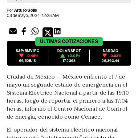
Por
Arturo Solís
08 de mayo, 2024 | 12:28 AM
ÚLTIMAS
COTIZACIONES
S&P/BMV IPC
DÓLAR SPOT
NASDAQ
-0.46%
+0.01%
-0.83%
66,525.18
17.2368
26,363.44
Ciudad de México — México enfrentó el 7 de
mayo un segundo estado de emergencia en el
Sistema Eléctrico Nacional a partir de las 19:10
horas, luego de reportar el primero a las 17:04
horas, informó el Centro Nacional de Control
de Energía, conocido como Cenace.
El operador del sistema eléctrico nacional
interrumpió “rotativamente” el abasto de