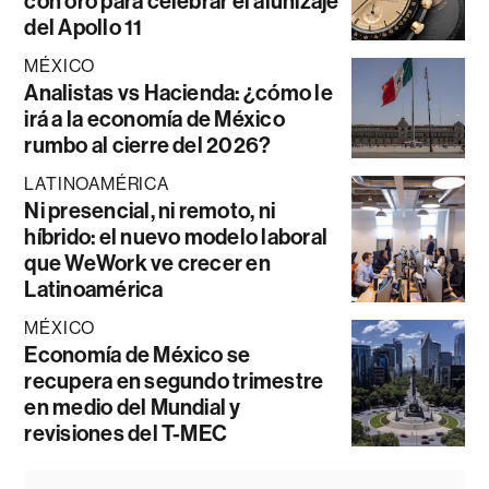
con oro para celebrar el alunizaje
del Apollo 11
MÉXICO
Analistas vs Hacienda: ¿cómo le
irá a la economía de México
rumbo al cierre del 2026?
LATINOAMÉRICA
Ni presencial, ni remoto, ni
híbrido: el nuevo modelo laboral
que WeWork ve crecer en
Latinoamérica
MÉXICO
Economía de México se
recupera en segundo trimestre
en medio del Mundial y
revisiones del T-MEC