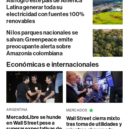
Así logró este país de América
Latina generar toda su
electricidad con fuentes 100%
renovables
Ni los parques nacionales se
salvan: Greenpeace emite
preocupante alerta sobre
Amazonía colombiana
Económicas e internacionales
ARGENTINA
MERCADOS
MercadoLibre se hunde
Wall Street cierra mixto
en Wall Street pese a
tras toma de utilidades y
superar expectativas de