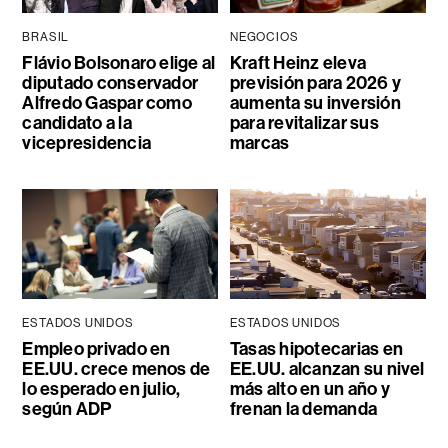
BRASIL
NEGOCIOS
Flávio Bolsonaro elige al
Kraft Heinz eleva
diputado conservador
previsión para 2026 y
Alfredo Gaspar como
aumenta su inversión
candidato a la
para revitalizar sus
vicepresidencia
marcas
ESTADOS UNIDOS
ESTADOS UNIDOS
Empleo privado en
Tasas hipotecarias en
EE.UU. crece menos de
EE.UU. alcanzan su nivel
lo esperado en julio,
más alto en un año y
según ADP
frenan la demanda