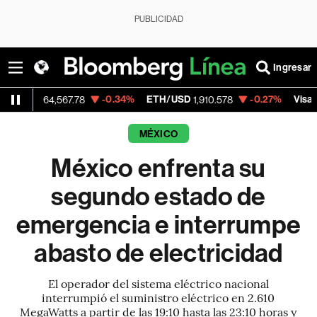
PUBLICIDAD
Ingresar
-0.34%
ETH/USD
-0.27%
Visa
4,567.78
1,910.578
368.54
MÉXICO
México enfrenta su
segundo estado de
emergencia e interrumpe
abasto de electricidad
El operador del sistema eléctrico nacional
interrumpió el suministro eléctrico en 2.610
MegaWatts a partir de las 19:10 hasta las 23:10 horas y