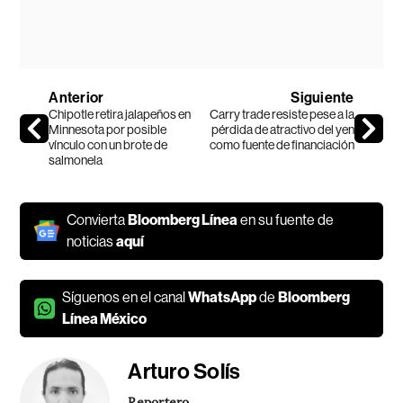
Anterior
Siguiente
Chipotle retira jalapeños en
Carry trade resiste pese a la
Minnesota por posible
pérdida de atractivo del yen
vínculo con un brote de
como fuente de financiación
salmonela
Convierta
Bloomberg Línea
en su fuente de
noticias
aquí
Síguenos en el canal
WhatsApp
de
Bloomberg
Línea México
Arturo Solís
Reportero