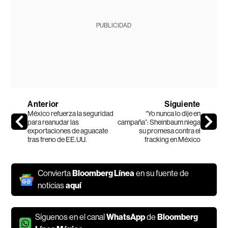
PUBLICIDAD
Anterior
Siguiente
México refuerza la seguridad
“Yo nunca lo dije en
para reanudar las
campaña”: Sheinbaum niega
exportaciones de aguacate
su promesa contra el
tras freno de EE.UU.
fracking en México
Convierta
Bloomberg Línea
en su fuente de
noticias
aquí
Síguenos en el canal
WhatsApp
de
Bloomberg