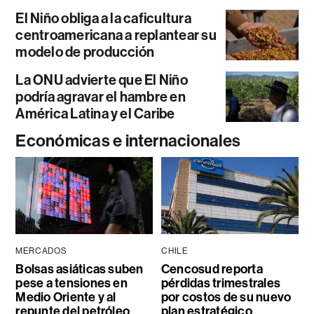
El Niño obliga a la caficultura
centroamericana a replantear su
modelo de producción
La ONU advierte que El Niño
podría agravar el hambre en
América Latina y el Caribe
Económicas e internacionales
MERCADOS
CHILE
Bolsas asiáticas suben
Cencosud reporta
pese a tensiones en
pérdidas trimestrales
Medio Oriente y al
por costos de su nuevo
repunte del petróleo
plan estratégico