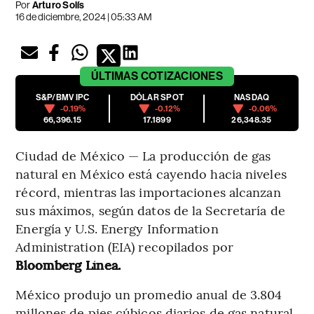
Por
Arturo Solís
16 de diciembre, 2024 | 05:33 AM
ÚLTIMAS
COTIZACIONES
S&P/BMV IPC
DÓLAR SPOT
NASDAQ
-0.19%
-0.12%
-0.06%
66,396.15
17.1899
26,348.35
Ciudad de México — La producción de gas
natural en México está cayendo hacia niveles
récord, mientras las importaciones alcanzan
sus máximos, según datos de la Secretaría de
Energía y U.S. Energy Information
Administration (EIA) recopilados por
Bloomberg Línea.
México produjo un promedio anual de 3.804
millones de pies cúbicos diarios de gas natural