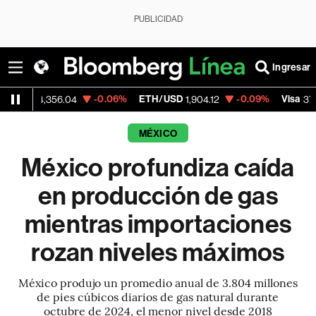
PUBLICIDAD
Ingresar
-0.06%
ETH/USD
-0.09%
Visa
+0
356.04
1,904.12
370.47
MÉXICO
México profundiza caída
en producción de gas
mientras importaciones
rozan niveles máximos
México produjo un promedio anual de 3.804 millones
de pies cúbicos diarios de gas natural durante
octubre de 2024, el menor nivel desde 2018