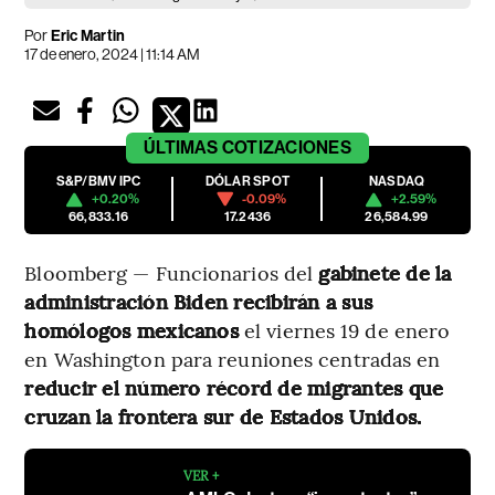
Por
Eric Martin
17 de enero, 2024 | 11:14 AM
ÚLTIMAS
COTIZACIONES
S&P/BMV IPC
DÓLAR SPOT
NASDAQ
+0.20%
-0.09%
+2.59%
66,833.16
17.2436
26,584.99
Bloomberg — Funcionarios del
gabinete de la
administración Biden recibirán a sus
homólogos mexicanos
el viernes 19 de enero
en Washington para reuniones centradas en
reducir el número récord de migrantes que
cruzan la frontera sur de Estados Unidos.
VER +