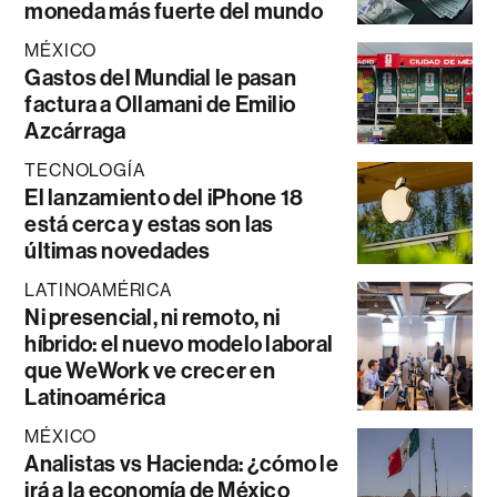
moneda más fuerte del mundo
MÉXICO
Gastos del Mundial le pasan
factura a Ollamani de Emilio
Azcárraga
TECNOLOGÍA
El lanzamiento del iPhone 18
está cerca y estas son las
últimas novedades
LATINOAMÉRICA
Ni presencial, ni remoto, ni
híbrido: el nuevo modelo laboral
que WeWork ve crecer en
Latinoamérica
MÉXICO
Analistas vs Hacienda: ¿cómo le
irá a la economía de México