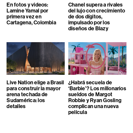
En fotos y videos:
Chanel supera a rivales
Lamine Yamal por
del lujo con crecimiento
primera vez en
de dos dígitos,
Cartagena, Colombia
impulsado por los
diseños de Blazy
Live Nation elige a Brasil
¿Habrá secuela de
para construir la mayor
‘Barbie’? Los millonarios
arena techada de
sueldos de Margot
Sudamérica: los
Robbie y Ryan Gosling
detalles
complican una nueva
película