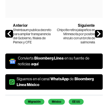
Anterior
Siguiente
Sheinbaum publica decreto
Chipotle retira jalapeños en
para ampliar transparencia
Minnesota por posible
del Gobierno, filiales de
vínculo con un brote de
Pemex y CFE
salmonela
Convierta
Bloomberg Línea
en su fuente de
noticias
aquí
Síguenos en el canal
WhatsApp
de
Bloomberg
Línea México
Temas de este artículo
Migración
México
EE UU