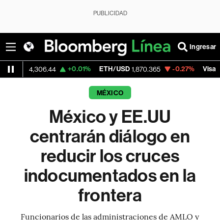
PUBLICIDAD
Ingresar
+0.01%
ETH/USD
-0.27%
Visa
,306.44
1,870.365
369.59
MÉXICO
México y EE.UU
centrarán diálogo en
reducir los cruces
indocumentados en la
frontera
Funcionarios de las administraciones de AMLO y