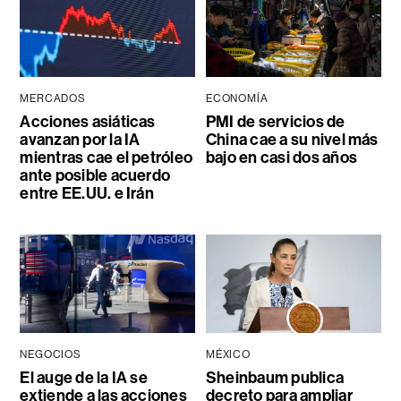
MERCADOS
ECONOMÍA
Acciones asiáticas
PMI de servicios de
avanzan por la IA
China cae a su nivel más
mientras cae el petróleo
bajo en casi dos años
ante posible acuerdo
entre EE.UU. e Irán
NEGOCIOS
MÉXICO
El auge de la IA se
Sheinbaum publica
extiende a las acciones
decreto para ampliar