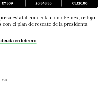
17.1309
26,348.35
65,126.80
presa estatal conocida como Pemex, redujo
s con el plan de rescate de la presidenta
 deuda en febrero
IDAD