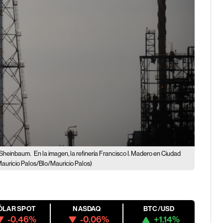
e Sheinbaum.
En la imagen, la refinería Francisco I. Madero en Ciudad
auricio Palos/Blo/Mauricio Palos)
ÓLAR SPOT
NASDAQ
BTC/USD
-0.46%
-0.06%
+1.14%