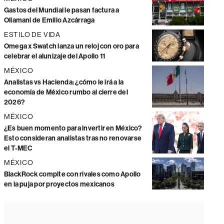
Gastos del Mundial le pasan factura a
Ollamani de Emilio Azcárraga
ESTILO DE VIDA
Omega x Swatch lanza un reloj con oro para
celebrar el alunizaje del Apollo 11
MÉXICO
Analistas vs Hacienda: ¿cómo le irá a la
economía de México rumbo al cierre del
2026?
MÉXICO
¿Es buen momento para invertir en México?
Esto consideran analistas tras no renovarse
el T-MEC
MÉXICO
BlackRock compite con rivales como Apollo
en la puja por proyectos mexicanos