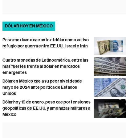
DÓLAR HOY EN MÉXICO
Peso mexicano cae ante el dólar como activo
refugio por guerra entre EE.UU., Israel e Irán
Cuatro monedas de Latinoamérica, entre las
más fuertes frente al dólar en mercados
emergentes
Dólar en México cae a su peor nivel desde
mayo de 2024 ante política de Estados
Unidos
Dólar hoy 19 de enero: peso cae por tensiones
geopolíticas de EE.UU. y amenazas militares a
México