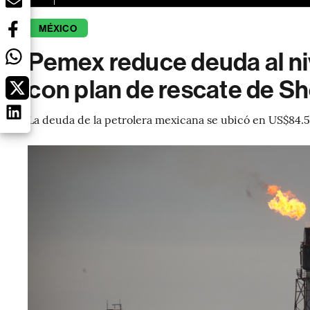
MÉXICO
Pemex reduce deuda al niv
con plan de rescate de 
La deuda de la petrolera mexicana se ubicó en US$84.5