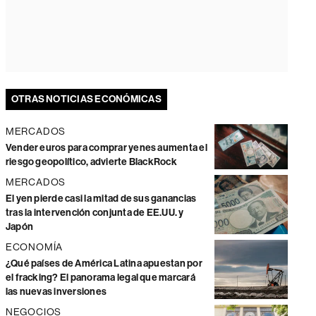
OTRAS NOTICIAS ECONÓMICAS
MERCADOS
Vender euros para comprar yenes aumenta el
riesgo geopolítico, advierte BlackRock
MERCADOS
El yen pierde casi la mitad de sus ganancias
tras la intervención conjunta de EE.UU. y
Japón
ECONOMÍA
¿Qué países de América Latina apuestan por
el fracking? El panorama legal que marcará
las nuevas inversiones
NEGOCIOS