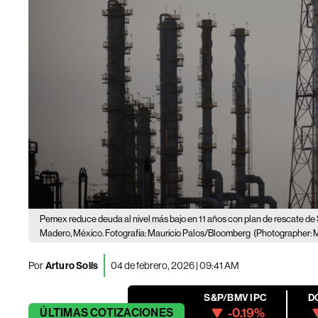
Pemex reduce deuda al nivel más bajo en 11 años con plan de rescate d
Madero, México. Fotografía: Mauricio Palos/Bloomberg
(Photographer: M
Por
Arturo Solís
04 de febrero, 2026 | 09:41 AM
S&P/BMV IPC
D
-0.19%
ÚLTIMAS
COTIZACIONES