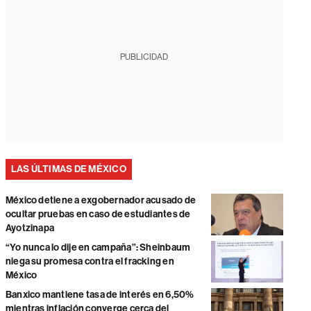
PUBLICIDAD
LAS ÚLTIMAS DE MÉXICO
México detiene a exgobernador acusado de
ocultar pruebas en caso de estudiantes de
Ayotzinapa
“Yo nunca lo dije en campaña”: Sheinbaum
niega su promesa contra el fracking en
México
Banxico mantiene tasa de interés en 6,50%
mientras inflación converge cerca del