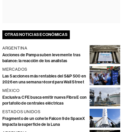
OTRAS NOTICIAS ECONÓMICAS
ARGENTINA
Acciones de Pampa suben levemente tras
balance: la reacción de los analistas
MERCADOS
Las 5 acciones más rentables del S&P 500 en
2026 en una semana récord para Wall Street
MÉXICO
Exclusiva: CFE busca emitir nueva Fibra E con
portafolio de centrales eléctricas
ESTADOS UNIDOS
Fragmento de un cohete Falcon 9 de SpaceX
impacta la superficie de la Luna