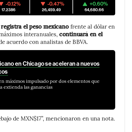
-0.12%
-0.47%
+0.60%
17.2386
26,459.49
64,680.66
 registra el peso mexicano
frente al dólar en
s máximos interanuales,
continuará en el
de acuerdo con analistas de BBVA.
icano en Chicago se aceleran a nuevos
cos
 en máximos impulsado por dos elementos que
a extienda las ganancias
ebajo de MXN$17”, mencionaron en una nota.