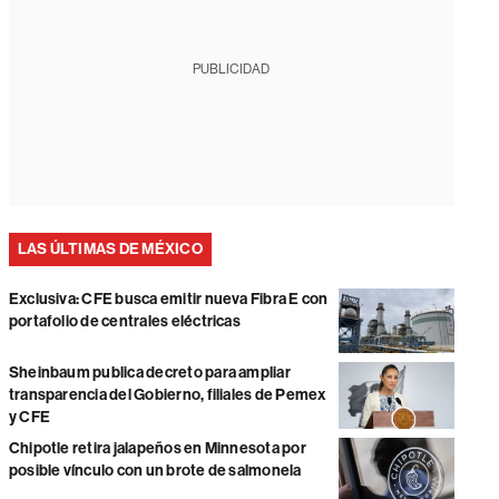
PUBLICIDAD
LAS ÚLTIMAS DE MÉXICO
Exclusiva: CFE busca emitir nueva Fibra E con
portafolio de centrales eléctricas
Sheinbaum publica decreto para ampliar
transparencia del Gobierno, filiales de Pemex
y CFE
Chipotle retira jalapeños en Minnesota por
posible vínculo con un brote de salmonela