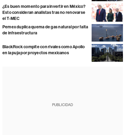
¿Es buen momento para invertir en México?
Esto consideran analistas tras no renovarse
el T-MEC
Pemex duplica quema de gas natural por falta
de infraestructura
BlackRock compite con rivales como Apollo
en la puja por proyectos mexicanos
PUBLICIDAD