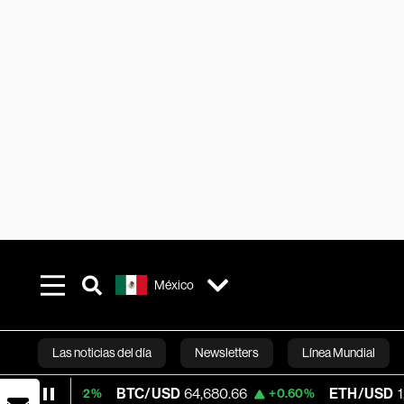
México
Las noticias del día
Newsletters
Línea Mundial
BTC/USD
64,680.66
ETH/USD
1,916.958
0.02%
+0.60%
Bloomberg 