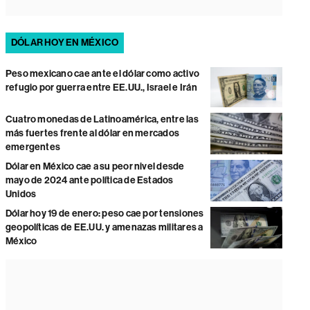
DÓLAR HOY EN MÉXICO
Peso mexicano cae ante el dólar como activo
refugio por guerra entre EE.UU., Israel e Irán
Cuatro monedas de Latinoamérica, entre las
más fuertes frente al dólar en mercados
emergentes
Dólar en México cae a su peor nivel desde
mayo de 2024 ante política de Estados
Unidos
Dólar hoy 19 de enero: peso cae por tensiones
geopolíticas de EE.UU. y amenazas militares a
México