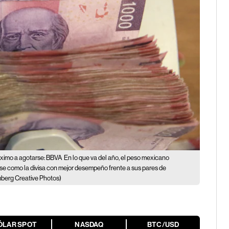
óximo a agotarse: BBVA
En lo que va del año, el peso mexicano
e como la divisa con mejor desempeño frente a sus pares de
berg Creative Photos)
ÓLAR SPOT
NASDAQ
BTC/USD