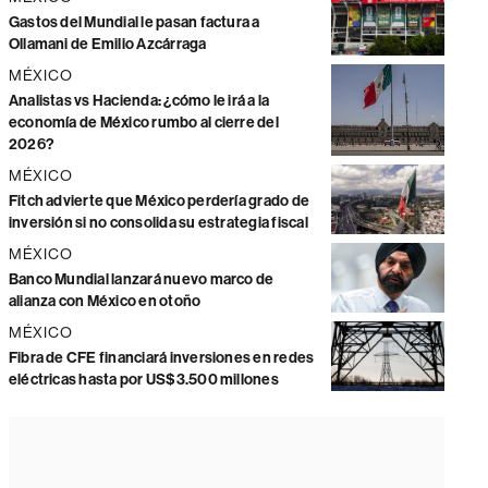
Gastos del Mundial le pasan factura a
Ollamani de Emilio Azcárraga
MÉXICO
Analistas vs Hacienda: ¿cómo le irá a la
economía de México rumbo al cierre del
2026?
MÉXICO
Fitch advierte que México perdería grado de
inversión si no consolida su estrategia fiscal
MÉXICO
Banco Mundial lanzará nuevo marco de
alianza con México en otoño
MÉXICO
Fibra de CFE financiará inversiones en redes
eléctricas hasta por US$3.500 millones