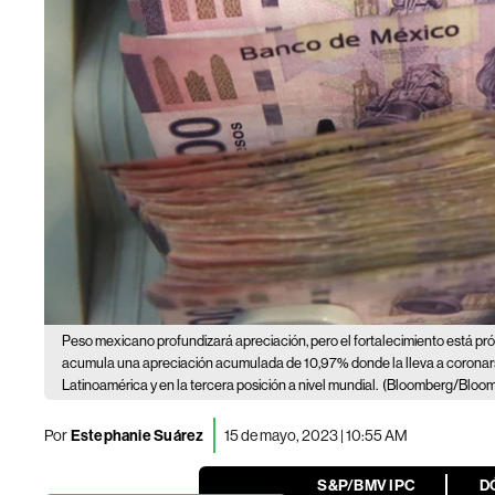
Peso mexicano profundizará apreciación, pero el fortalecimiento está pr
acumula una apreciación acumulada de 10,97% donde la lleva a coronars
Latinoamérica y en la tercera posición a nivel mundial.
(Bloomberg/Bloom
Por
Estephanie Suárez
15 de mayo, 2023 | 10:55 AM
S&P/BMV IPC
D