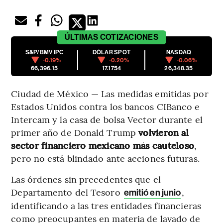
ÚLTIMAS
COTIZACIONES
S&P/BMV IPC
DÓLAR SPOT
NASDAQ
-0.19%
-0.20%
-0.06%
66,396.15
17.1754
26,348.35
Ciudad de México — Las medidas emitidas por
Estados Unidos contra los bancos CIBanco e
Intercam y la casa de bolsa Vector durante el
primer año de Donald Trump
volvieron al
sector financiero mexicano más cauteloso
,
pero no está blindado ante acciones futuras.
Las órdenes sin precedentes que el
Departamento del Tesoro
,
emitió en junio
identificando a las tres entidades financieras
como preocupantes en materia de lavado de