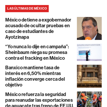
LAS ÚLTIMAS DE MÉXICO
México detiene a exgobernador
acusado de ocultar pruebas en
caso de estudiantes de
Ayotzinapa
“Yo nunca lo dije en campaña”:
Sheinbaum niega su promesa
contra el fracking en México
Banxico mantiene tasa de
interés en 6,50% mientras
inflación converge cerca del
objetivo
México refuerza la seguridad
para reanudar las exportaciones
de aguacate tras freno de EE.UU.