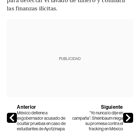
las finanzas ilícitas.
PUBLICIDAD
Anterior
Siguiente
México detiene a
“Yo nunca lo dije en
exgobernador acusado de
campaña”: Sheinbaum niega
ocultar pruebas en caso de
su promesa contra el
estudiantes de Ayotzinapa
fracking en México