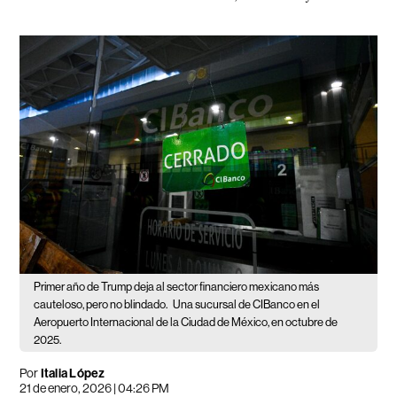
Primer año de Trump deja al sector financiero mexicano más
cauteloso, pero no blindado.
Una sucursal de CIBanco en el
Aeropuerto Internacional de la Ciudad de México, en octubre de
2025.
Por
Italia López
21 de enero, 2026 | 04:26 PM