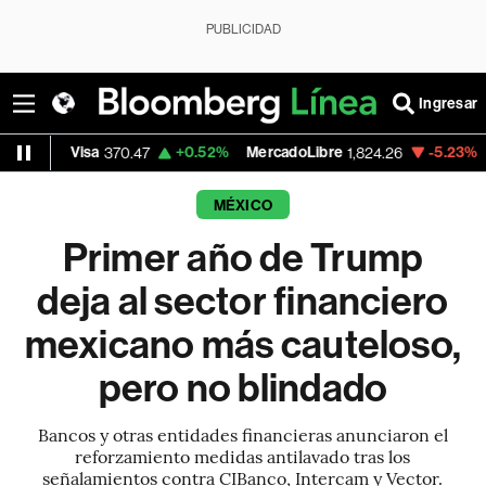
PUBLICIDAD
Ingresar
Visa
+0.52%
MercadoLibre
-5.23%
Banco de
370.47
1,824.26
MÉXICO
Primer año de Trump
deja al sector financiero
mexicano más cauteloso,
pero no blindado
Bancos y otras entidades financieras anunciaron el
reforzamiento medidas antilavado tras los
señalamientos contra CIBanco, Intercam y Vector.