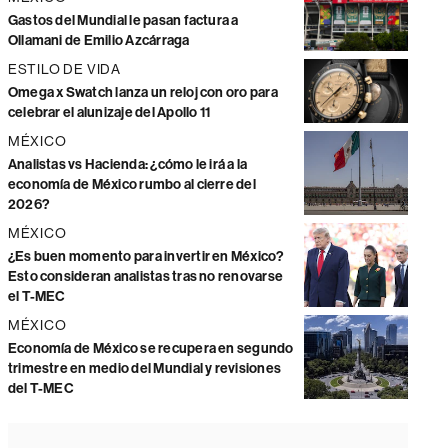
Gastos del Mundial le pasan factura a
Ollamani de Emilio Azcárraga
ESTILO DE VIDA
Omega x Swatch lanza un reloj con oro para
celebrar el alunizaje del Apollo 11
MÉXICO
Analistas vs Hacienda: ¿cómo le irá a la
economía de México rumbo al cierre del
2026?
MÉXICO
¿Es buen momento para invertir en México?
Esto consideran analistas tras no renovarse
el T-MEC
MÉXICO
Economía de México se recupera en segundo
trimestre en medio del Mundial y revisiones
del T-MEC