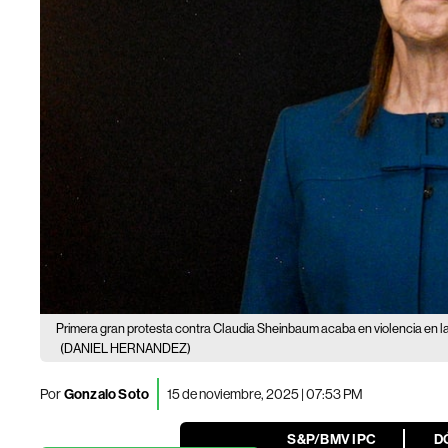
Primera gran protesta contra Claudia Sheinbaum acaba en violencia en 
(DANIEL HERNANDEZ)
Por
Gonzalo Soto
15 de noviembre, 2025 | 07:53 PM
S&P/BMV IPC
D