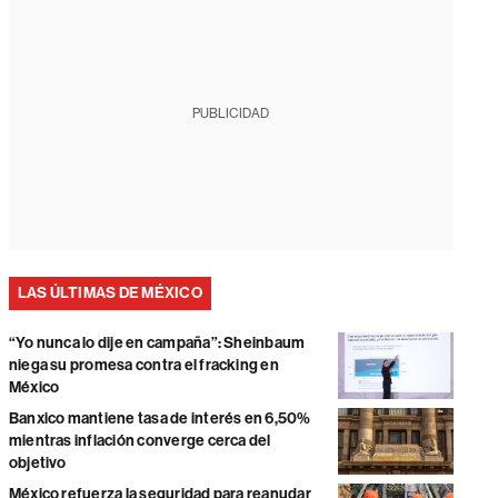
PUBLICIDAD
LAS ÚLTIMAS DE MÉXICO
“Yo nunca lo dije en campaña”: Sheinbaum
niega su promesa contra el fracking en
México
Banxico mantiene tasa de interés en 6,50%
mientras inflación converge cerca del
objetivo
México refuerza la seguridad para reanudar