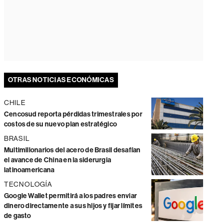
OTRAS NOTICIAS ECONÓMICAS
CHILE
Cencosud reporta pérdidas trimestrales por
costos de su nuevo plan estratégico
BRASIL
Multimillonarios del acero de Brasil desafían
el avance de China en la siderurgia
latinoamericana
TECNOLOGÍA
Google Wallet permitirá a los padres enviar
dinero directamente a sus hijos y fijar límites
de gasto