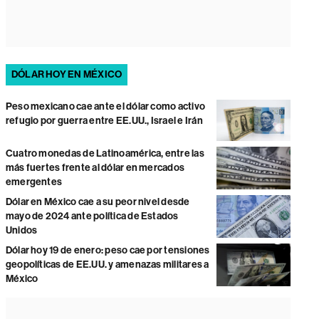
DÓLAR HOY EN MÉXICO
Peso mexicano cae ante el dólar como activo
refugio por guerra entre EE.UU., Israel e Irán
Cuatro monedas de Latinoamérica, entre las
más fuertes frente al dólar en mercados
emergentes
Dólar en México cae a su peor nivel desde
mayo de 2024 ante política de Estados
Unidos
Dólar hoy 19 de enero: peso cae por tensiones
geopolíticas de EE.UU. y amenazas militares a
México