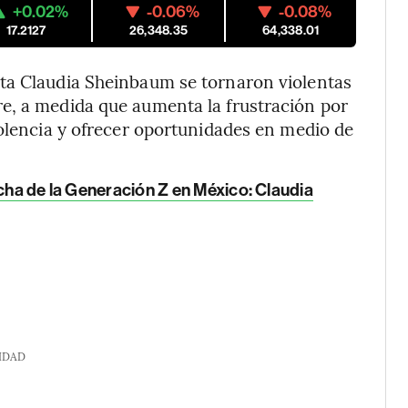
+0.02%
-0.06%
-0.08%
17.2127
26,348.35
64,338.01
ta Claudia Sheinbaum se tornaron violentas
e, a medida que aumenta la frustración por
iolencia y ofrecer oportunidades en medio de
rcha de la Generación Z en México: Claudia
IDAD