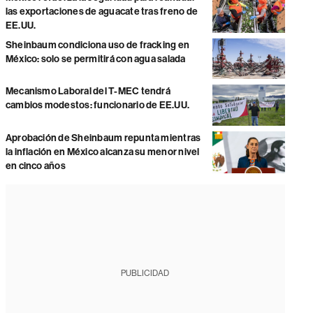
las exportaciones de aguacate tras freno de
EE.UU.
Sheinbaum condiciona uso de fracking en
México: solo se permitirá con agua salada
Mecanismo Laboral del T-MEC tendrá
cambios modestos: funcionario de EE.UU.
Aprobación de Sheinbaum repunta mientras
la inflación en México alcanza su menor nivel
en cinco años
PUBLICIDAD