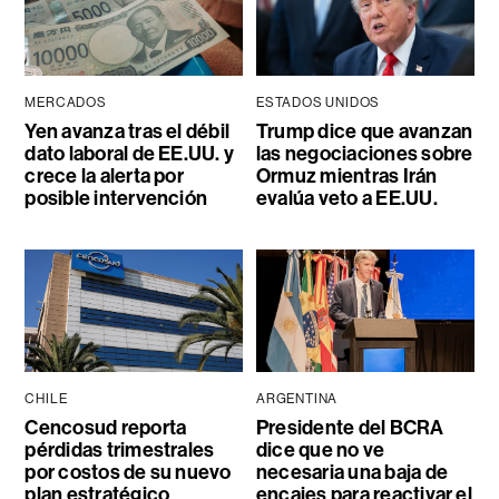
MERCADOS
ESTADOS UNIDOS
Yen avanza tras el débil
Trump dice que avanzan
dato laboral de EE.UU. y
las negociaciones sobre
crece la alerta por
Ormuz mientras Irán
posible intervención
evalúa veto a EE.UU.
CHILE
ARGENTINA
Cencosud reporta
Presidente del BCRA
pérdidas trimestrales
dice que no ve
por costos de su nuevo
necesaria una baja de
plan estratégico
encajes para reactivar el