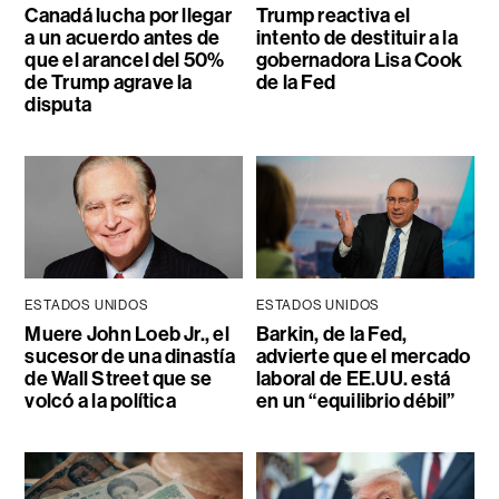
Canadá lucha por llegar
Trump reactiva el
a un acuerdo antes de
intento de destituir a la
que el arancel del 50%
gobernadora Lisa Cook
de Trump agrave la
de la Fed
disputa
ESTADOS UNIDOS
ESTADOS UNIDOS
Muere John Loeb Jr., el
Barkin, de la Fed,
sucesor de una dinastía
advierte que el mercado
de Wall Street que se
laboral de EE.UU. está
volcó a la política
en un “equilibrio débil”