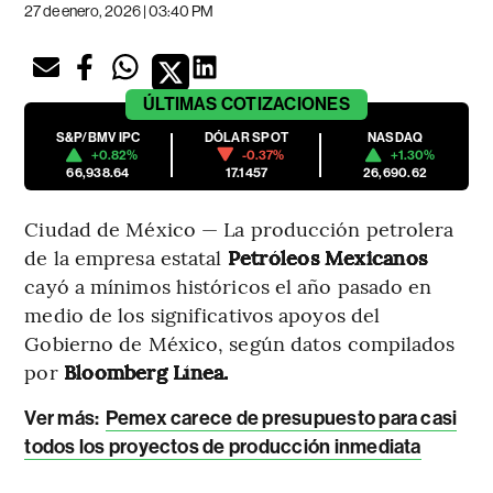
27 de enero, 2026 | 03:40 PM
ÚLTIMAS
COTIZACIONES
S&P/BMV IPC
DÓLAR SPOT
NASDAQ
+0.82%
-0.37%
+1.30%
66,938.64
17.1457
26,690.62
Ciudad de México — La producción petrolera
de la empresa estatal
Petróleos Mexicanos
cayó a mínimos históricos el año pasado en
medio de los significativos apoyos del
Gobierno de México, según datos compilados
por
Bloomberg Línea.
Ver más:
Pemex carece de presupuesto para casi
todos los proyectos de producción inmediata