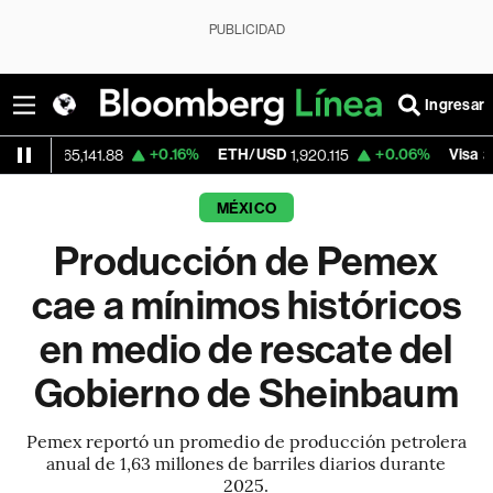
PUBLICIDAD
Ingresar
+0.16%
ETH/USD
+0.06%
Visa
-
5,141.88
1,920.115
362.50
MÉXICO
Producción de Pemex
cae a mínimos históricos
en medio de rescate del
Gobierno de Sheinbaum
Pemex reportó un promedio de producción petrolera
anual de 1,63 millones de barriles diarios durante
2025.