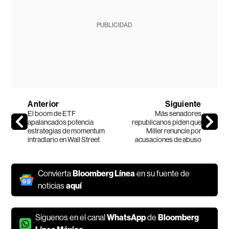
PUBLICIDAD
Anterior
Siguiente
El boom de ETF
Más senadores
apalancados potencia
republicanos piden que
estrategias de momentum
Miller renuncie por
intradiario en Wall Street
acusaciones de abuso
Convierta
Bloomberg Línea
en su fuente de
noticias
aquí
Síguenos en el canal
WhatsApp
de
Bloomberg