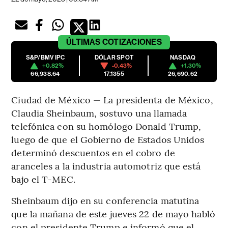
ÚLTIMAS
COTIZACIONES
S&P/BMV IPC
DÓLAR SPOT
NASDAQ
+0.82%
-0.43%
+1.30%
66,938.64
17.1355
26,690.62
Ciudad de México — La presidenta de México,
Claudia Sheinbaum, sostuvo una llamada
telefónica con su homólogo Donald Trump,
luego de que el Gobierno de Estados Unidos
determinó descuentos en el cobro de
aranceles a la industria automotriz que está
bajo el T-MEC.
Sheinbaum dijo en su conferencia matutina
que la mañana de este jueves 22 de mayo habló
con el presidente Trump e informó que el