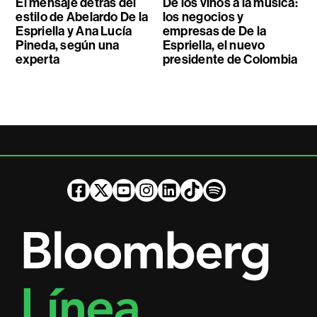
El mensaje detrás del
De los vinos a la música:
estilo de Abelardo De la
los negocios y
Espriella y Ana Lucía
empresas de De la
Pineda, según una
Espriella, el nuevo
experta
presidente de Colombia