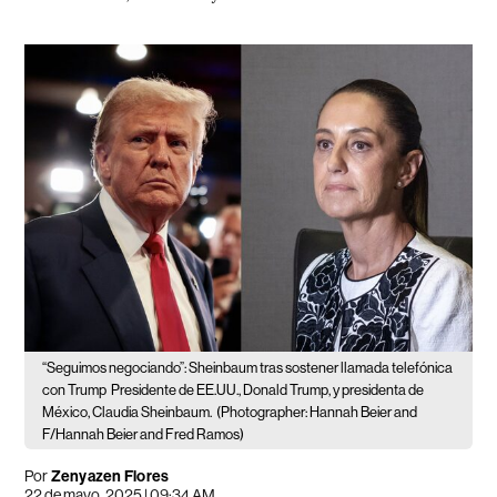
“Seguimos negociando”: Sheinbaum tras sostener llamada telefónica
con Trump
Presidente de EE.UU., Donald Trump, y presidenta de
México, Claudia Sheinbaum.
(Photographer: Hannah Beier and
F/Hannah Beier and Fred Ramos)
Por
Zenyazen Flores
22 de mayo, 2025 | 09:34 AM