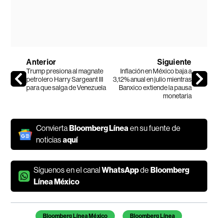
Anterior
Siguiente
Trump presiona al magnate
Inflación en México baja a
petrolero Harry Sargeant III
3,12% anual en julio mientras
para que salga de Venezuela
Banxico extiende la pausa
monetaria
Convierta
Bloomberg Línea
en su fuente de
noticias
aquí
Síguenos en el canal
WhatsApp
de
Bloomberg
Línea México
Temas de este artículo
Bloomberg Línea México
Bloomberg Línea