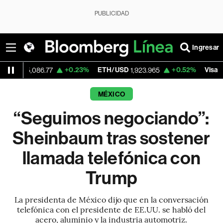
PUBLICIDAD
Ingresar
+0.23%
ETH/USD
+0.52%
Visa
-
086.77
1,923.965
362.50
MÉXICO
“Seguimos negociando”:
Sheinbaum tras sostener
llamada telefónica con
Trump
La presidenta de México dijo que en la conversación
telefónica con el presidente de EE.UU. se habló del
acero, aluminio y la industria automotriz.