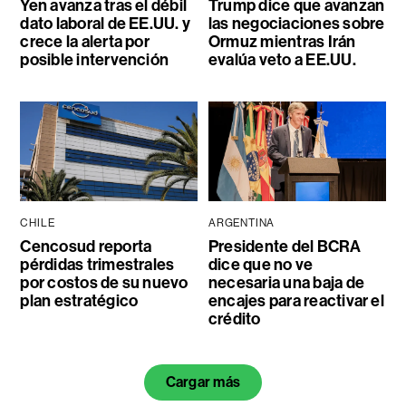
Yen avanza tras el débil
Trump dice que avanzan
dato laboral de EE.UU. y
las negociaciones sobre
crece la alerta por
Ormuz mientras Irán
posible intervención
evalúa veto a EE.UU.
CHILE
ARGENTINA
Cencosud reporta
Presidente del BCRA
pérdidas trimestrales
dice que no ve
por costos de su nuevo
necesaria una baja de
plan estratégico
encajes para reactivar el
crédito
Cargar más