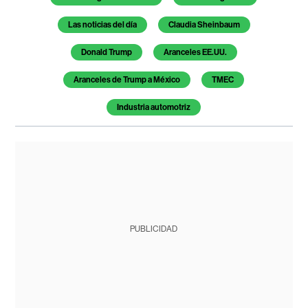
Las noticias del día
Claudia Sheinbaum
Donald Trump
Aranceles EE.UU.
Aranceles de Trump a México
TMEC
Industria automotriz
PUBLICIDAD