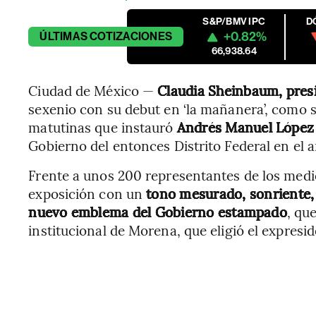
S&P/BMV IPC
D
+0.82%
ÚLTIMAS
COTIZACIONES
66,938.64
Ciudad de México —
Claudia Sheinbaum, pres
sexenio con su debut en ‘la mañanera’, como 
matutinas que instauró
Andrés Manuel Lópe
Gobierno del entonces Distrito Federal en el 
Frente a unos 200 representantes de los me
exposición con un
tono mesurado, sonriente,
nuevo emblema del Gobierno estampado
, qu
institucional de Morena, que eligió el expres