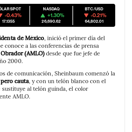
ÓLAR SPOT
NASDAQ
BTC/USD
-0.43%
+1.30%
-0.21%
17.1355
26,690.62
64,802.01
identa de México
, inició el primer día del
se conoce a las conferencias de prensa
z Obrador (AMLO)
desde que fue jefe de
año 2000.
dios de comunicación, Sheinbaum comenzó la
 pero cauta
, y con un telón blanco con el
e sustituye al telón guinda, el color
idente AMLO.