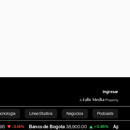
Ingresar
ecnología
Línea Studios
Negocios
Podcasts
Banco de Bogota
38,900.00
Apple
313.305
4%
+0.46%
English