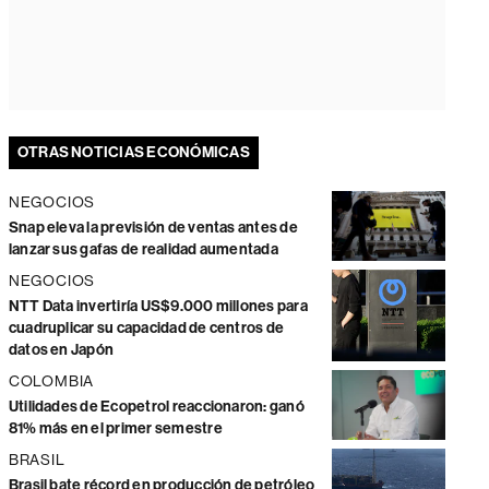
OTRAS NOTICIAS ECONÓMICAS
NEGOCIOS
Snap eleva la previsión de ventas antes de
lanzar sus gafas de realidad aumentada
NEGOCIOS
NTT Data invertiría US$9.000 millones para
cuadruplicar su capacidad de centros de
datos en Japón
COLOMBIA
Utilidades de Ecopetrol reaccionaron: ganó
81% más en el primer semestre
BRASIL
Brasil bate récord en producción de petróleo