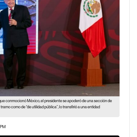
ue conmocionó México, el presidente se apoderó de una sección de
ramo como de “de utilidad pública”, lo transfirió a una entidad
2 PM