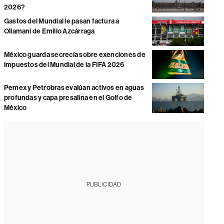
2026?
Gastos del Mundial le pasan factura a
Ollamani de Emilio Azcárraga
México guarda secrecía sobre exenciones de
impuestos del Mundial de la FIFA 2026
Pemex y Petrobras evalúan activos en aguas
profundas y capa presalina en el Golfo de
México
PUBLICIDAD