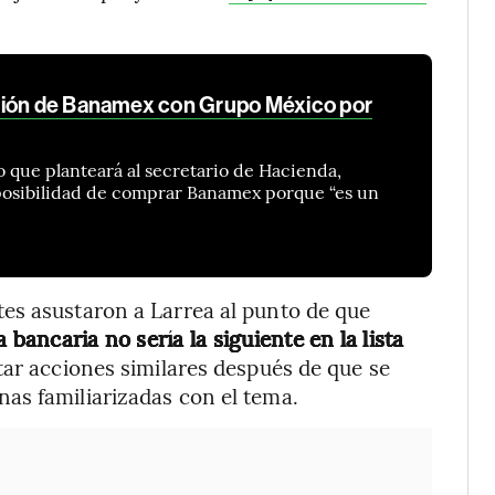
ción de Banamex con Grupo México por
o que planteará al secretario de Hacienda,
 posibilidad de comprar Banamex porque “es un
es asustaron a Larrea al punto de que
 bancaria no sería la siguiente en la lista
ntar acciones similares después de que se
as familiarizadas con el tema.