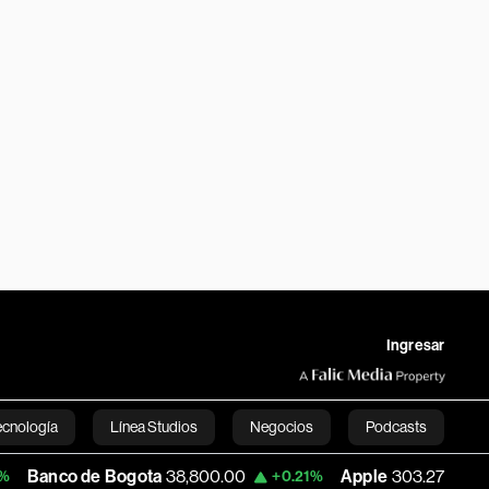
Ingresar
ecnología
Línea Studios
Negocios
Podcasts
o de Bogota
38,800.00
Apple
303.27
US
+0.21%
-1.74%
English