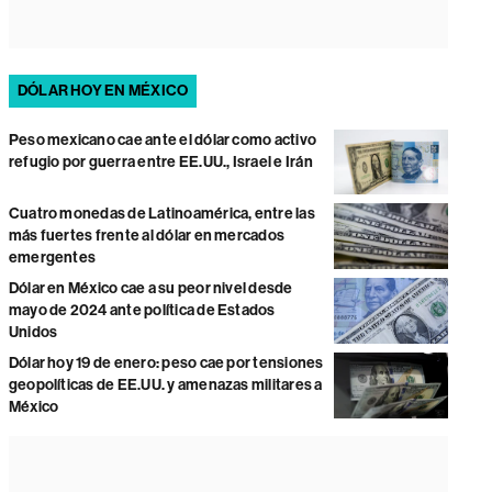
DÓLAR HOY EN MÉXICO
Peso mexicano cae ante el dólar como activo
refugio por guerra entre EE.UU., Israel e Irán
Cuatro monedas de Latinoamérica, entre las
más fuertes frente al dólar en mercados
emergentes
Dólar en México cae a su peor nivel desde
mayo de 2024 ante política de Estados
Unidos
Dólar hoy 19 de enero: peso cae por tensiones
geopolíticas de EE.UU. y amenazas militares a
México