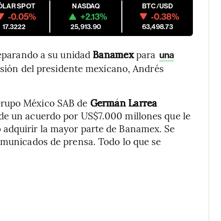
ÓLAR SPOT
NASDAQ
BTC/USD
-0.05%
+2.13%
-0.38%
17.3222
25,913.90
63,498.73
reparando a su unidad
Banamex
para
una
isión del presidente mexicano, Andrés
Grupo México SAB de
Germán Larrea
de un acuerdo por US$7.000 millones que le
 adquirir la mayor parte de Banamex. Se
comunicados de prensa. Todo lo que se