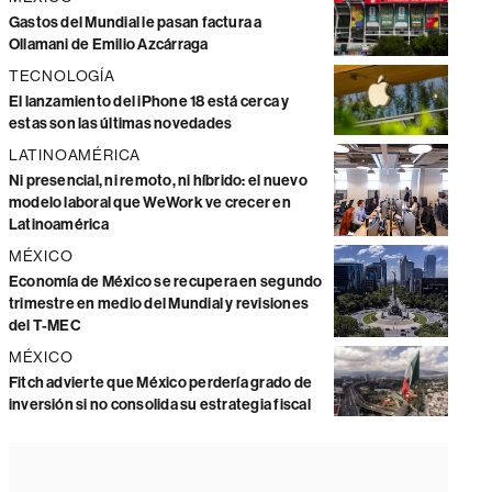
Gastos del Mundial le pasan factura a
Ollamani de Emilio Azcárraga
TECNOLOGÍA
El lanzamiento del iPhone 18 está cerca y
estas son las últimas novedades
LATINOAMÉRICA
Ni presencial, ni remoto, ni híbrido: el nuevo
modelo laboral que WeWork ve crecer en
Latinoamérica
MÉXICO
Economía de México se recupera en segundo
trimestre en medio del Mundial y revisiones
del T-MEC
MÉXICO
Fitch advierte que México perdería grado de
inversión si no consolida su estrategia fiscal