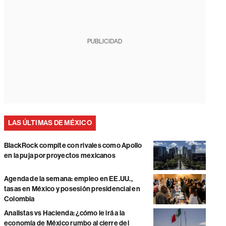
PUBLICIDAD
LAS ÚLTIMAS DE MÉXICO
BlackRock compite con rivales como Apollo
en la puja por proyectos mexicanos
Agenda de la semana: empleo en EE.UU.,
tasas en México y posesión presidencial en
Colombia
Analistas vs Hacienda: ¿cómo le irá a la
economía de México rumbo al cierre del