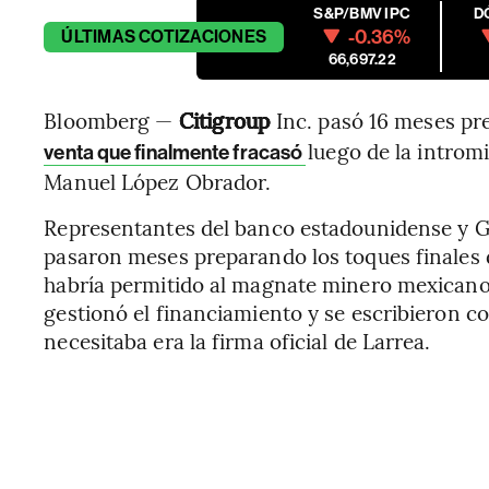
S&P/BMV IPC
D
-0.36%
ÚLTIMAS
COTIZACIONES
66,697.22
Bloomberg —
Citigroup
Inc. pasó 16 meses p
luego de la introm
venta que finalmente fracasó
Manuel López Obrador.
Representantes del banco estadounidense y 
pasaron meses preparando los toques finales 
habría permitido al magnate minero mexicano
gestionó el financiamiento y se escribieron 
necesitaba era la firma oficial de Larrea.