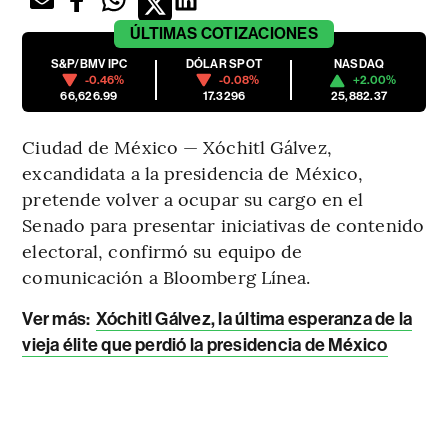
ÚLTIMAS
COTIZACIONES
S&P/BMV IPC
DÓLAR SPOT
NASDAQ
-0.46%
-0.08%
+2.00%
66,626.99
17.3296
25,882.37
Ciudad de México — Xóchitl Gálvez,
excandidata a la presidencia de México,
pretende volver a ocupar su cargo en el
Senado para presentar iniciativas de contenido
electoral, confirmó su equipo de
comunicación a Bloomberg Línea.
Ver más:
Xóchitl Gálvez, la última esperanza de la
vieja élite que perdió la presidencia de México