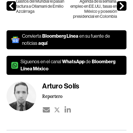
Gastos del Mundial le pasan
Agenda de la semana:
factura a Ollamani de Emilio
empleo en EE.UU., tasas en
Azcárraga
México y posesión
presidencial en Colombia
Convierta
Bloomberg Línea
en su fuente de
noticias
aquí
Síguenos en el canal
WhatsApp
de
Bloomberg
Línea México
Arturo Solís
Reportero