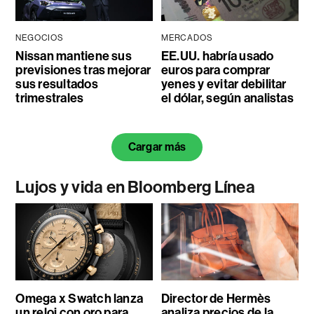
NEGOCIOS
MERCADOS
Nissan mantiene sus
EE.UU. habría usado
previsiones tras mejorar
euros para comprar
sus resultados
yenes y evitar debilitar
trimestrales
el dólar, según analistas
Cargar más
Lujos y vida en Bloomberg Línea
Omega x Swatch lanza
Director de Hermès
un reloj con oro para
analiza precios de la