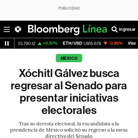
PUBLICIDAD
Ingresar
+0.57%
ETH/USD
-0.86%
Visa
63,790.12
1,865.678
365.71
MÉXICO
Xóchitl Gálvez busca
regresar al Senado para
presentar iniciativas
electorales
Tras su derrota electoral, la excandidata a la
presidencia de México solicitó su regreso a la mesa
directiva del Senado