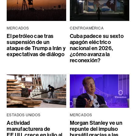
MERCADOS
CENTROAMÉRICA
El petróleo cae tras
Cuba padece su sexto
suspensión de un
apagón eléctrico
ataque de Trump a Irán y
nacional en 2026,
expectativas de diálogo
¿cómo avanza la
reconexión?
ESTADOS UNIDOS
MERCADOS
Actividad
Morgan Stanley ve un
manufacturera de
repunte del impulso
EE.UU. crece en julio al
bursátil gracias a las