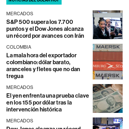
NOTICIAS DEL DÓLAR HOY
MERCADOS
S&P 500 supera los 7.700
puntos y el Dow Jones alcanza
un récord por avances con Irán
COLOMBIA
La mala hora del exportador
colombiano: dólar barato,
aranceles y fletes que no dan
tregua
MERCADOS
El yen enfrenta una prueba clave
en los 155 por dólar tras la
intervención histórica
MERCADOS
Dow Jones alcanza un récord