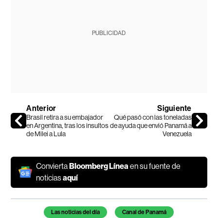
PUBLICIDAD
Anterior
Siguiente
Brasil retira a su embajador
Qué pasó con las toneladas
en Argentina, tras los insultos
de ayuda que envió Panamá a
de Milei a Lula
Venezuela
Convierta
Bloomberg Línea
en su fuente de
noticias
aquí
Temas de este artículo
Las noticias del día
Canal de Panamá