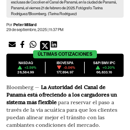
esclusas de Cocoli en el Canal de Panamá, en la ciudad de Panamá,
Panamá, el viernes 21 de febrero de 2025. Fotógrafo: Tarina
Rodríguez/Bloomberg.
(Tarina Rodriguez)
Por
Peter Millard
29 de septiembre, 2025 | 11:37 PM
ÚLTIMAS
COTIZACIONES
NASDAQ
IBOVESPA
S&P/BMV IPC
+2.59%
-0.06%
+0.20%
26,584.99
177,894.97
66,833.16
Bloomberg —
La Autoridad del Canal de
Panamá está ofreciendo a los cargadores un
sistema más flexible
para reservar el paso a
través de la vía acuática para que los clientes
puedan alinear mejor el tránsito con las
cambiantes condiciones del mercado.