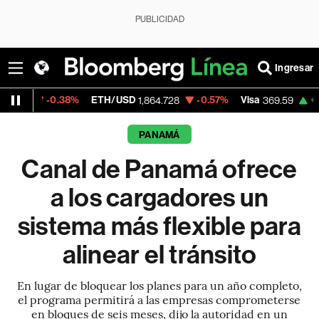
PUBLICIDAD
Ingresar
0.38%
ETH/USD
-0.57%
Visa
+1.07%
Mer
1,864.728
369.59
PANAMÁ
Canal de Panamá ofrece
a los cargadores un
sistema más flexible para
alinear el tránsito
En lugar de bloquear los planes para un año completo,
el programa permitirá a las empresas comprometerse
en bloques de seis meses, dijo la autoridad en un