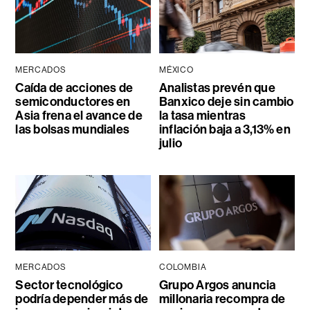
MERCADOS
MÉXICO
Caída de acciones de
Analistas prevén que
semiconductores en
Banxico deje sin cambio
Asia frena el avance de
la tasa mientras
las bolsas mundiales
inflación baja a 3,13% en
julio
MERCADOS
COLOMBIA
Sector tecnológico
Grupo Argos anuncia
podría depender más de
millonaria recompra de