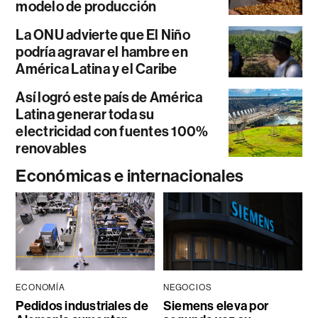
modelo de producción
La ONU advierte que El Niño
podría agravar el hambre en
América Latina y el Caribe
Así logró este país de América
Latina generar toda su
electricidad con fuentes 100%
renovables
Económicas e internacionales
ECONOMÍA
NEGOCIOS
Pedidos industriales de
Siemens eleva por