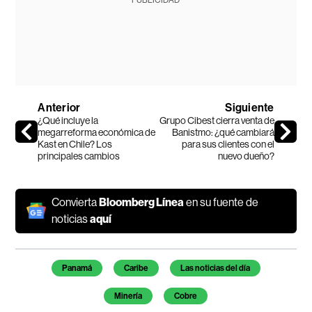
Anterior
Siguiente
¿Qué incluye la
Grupo Cibest cierra venta de
megarreforma económica de
Banistmo: ¿qué cambiará
Kast en Chile? Los
para sus clientes con el
principales cambios
nuevo dueño?
Convierta
Bloomberg Línea
en su fuente de
noticias
aquí
Temas de este artículo
Panamá
Caribe
Las noticias del día
Minería
Cobre