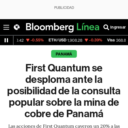
PUBLICIDAD
Ingresar
-0.55%
ETH/USD
-0.39%
Visa
+0.09
2
1,908.28
368.885
PANAMÁ
First Quantum se
desploma ante la
posibilidad de la consulta
popular sobre la mina de
cobre de Panamá
Las acciones de First Quantum cayeron un 20% a las