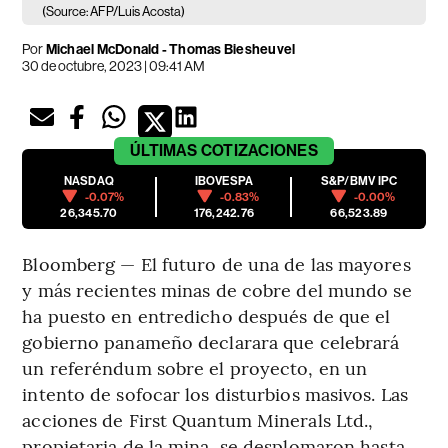
(Source: AFP/Luis Acosta)
Por
Michael McDonald - Thomas Biesheuvel
30 de octubre, 2023 | 09:41 AM
ÚLTIMAS
COTIZACIONES
NASDAQ
IBOVESPA
S&P/BMV IPC
-0.07%
-0.83%
-0.00%
26,345.70
176,242.76
66,523.89
Bloomberg — El futuro de una de las mayores
y más recientes minas de cobre del mundo se
ha puesto en entredicho después de que el
gobierno panameño declarara que celebrará
un referéndum sobre el proyecto, en un
intento de sofocar los disturbios masivos. Las
acciones de First Quantum Minerals Ltd.,
propietaria de la mina, se desplomaron hasta