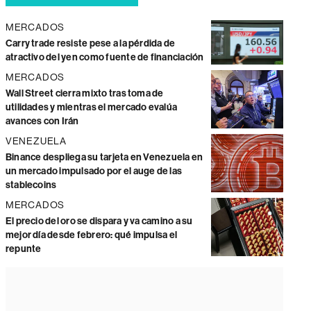
MERCADOS
Carry trade resiste pese a la pérdida de
atractivo del yen como fuente de financiación
MERCADOS
Wall Street cierra mixto tras toma de
utilidades y mientras el mercado evalúa
avances con Irán
VENEZUELA
Binance despliega su tarjeta en Venezuela en
un mercado impulsado por el auge de las
stablecoins
MERCADOS
El precio del oro se dispara y va camino a su
mejor día desde febrero: qué impulsa el
repunte