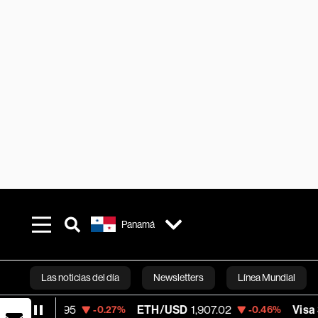
Panamá
Las noticias del día
Newsletters
Línea Mundial
5
ETH/USD
1,907.02
Visa
368.54
-0.27%
-0.46%
-0.2
Bloomberg 