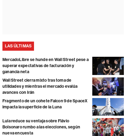
LAS ÚLTIMAS
MercadoLibre se hunde en Wall Street pese a
superar expectativas de facturación y
ganancia neta
Wall Street cierra mixto tras toma de
utilidades y mientras el mercado evalúa
avances con Irán
Fragmento de un cohete Falcon 9 de SpaceX
impacta la superficie de la Luna
Lula reduce su ventaja sobre Flávio
Bolsonaro rumbo a las elecciones, según
nueva encuesta