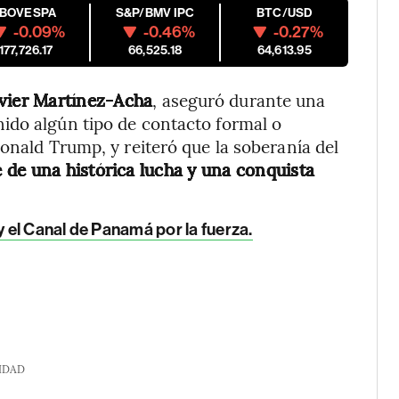
IBOVESPA
S&P/BMV IPC
BTC/USD
-0.09%
-0.46%
-0.27%
177,726.17
66,525.18
64,613.95
vier Martínez-Acha
, aseguró durante una
ido algún tipo de contacto formal o
onald Trump, y reiteró que la soberanía del
e de una histórica lucha y una conquista
el Canal de Panamá por la fuerza.
IDAD