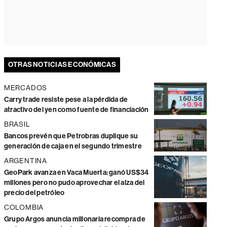
OTRAS NOTICIAS ECONÓMICAS
MERCADOS
Carry trade resiste pese a la pérdida de
atractivo del yen como fuente de financiación
BRASIL
Bancos prevén que Petrobras duplique su
generación de caja en el segundo trimestre
ARGENTINA
GeoPark avanza en Vaca Muerta: ganó US$34
millones pero no pudo aprovechar el alza del
precio del petróleo
COLOMBIA
Grupo Argos anuncia millonaria recompra de