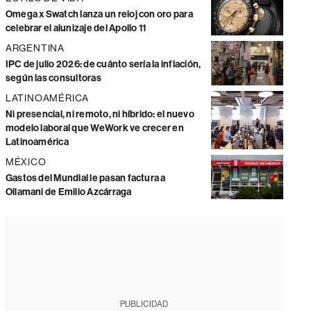
Omega x Swatch lanza un reloj con oro para
celebrar el alunizaje del Apollo 11
ARGENTINA
IPC de julio 2026: de cuánto sería la inflación,
según las consultoras
LATINOAMÉRICA
Ni presencial, ni remoto, ni híbrido: el nuevo
modelo laboral que WeWork ve crecer en
Latinoamérica
MÉXICO
Gastos del Mundial le pasan factura a
Ollamani de Emilio Azcárraga
PUBLICIDAD