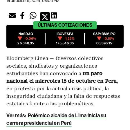
14 de octubre, 2025 | 04:00 PM
ÚLTIMAS
COTIZACIONES
NASDAQ
IBOVESPA
S&P/BMV IPC
-0.06%
-1.23%
-0.19%
26,348.35
175,546.36
66,396.15
Bloomberg Línea — Diversos colectivos
sociales, sindicatos y organizaciones
estudiantiles han convocado a
un paro
nacional el miércoles 15 de octubre en Perú
,
en protesta por la actual crisis política, la
inseguridad ciudadana y la falta de respuestas
estatales frente a las problemáticas.
Ver más:
Polémico alcalde de Lima inicia su
carrera presidencial en Perú