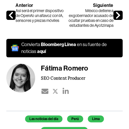
Anterior
Siguiente
Así será el primer dispositivo
México detiene a
de OpenAI: un altavoz con IA,
exgobernador acusado de
sensores y piezas móviles
ocultar pruebas en caso de
estudiantes de Ayotzinapa
Convierta
Bloomberg Línea
en su fuente de
noticias
aquí
Fátima Romero
SEO Content Producer
Temas de este artículo
Las noticias del día
Perú
Lima