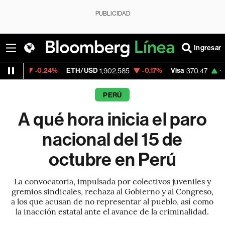
PUBLICIDAD
Ingresar
.24%
ETH/USD
-0.17%
Visa
+0.52%
Merc
1,902.585
370.47
PERÚ
A qué hora inicia el paro
nacional del 15 de
octubre en Perú
La convocatoria, impulsada por colectivos juveniles y
gremios sindicales, rechaza al Gobierno y al Congreso,
a los que acusan de no representar al pueblo, así como
la inacción estatal ante el avance de la criminalidad.