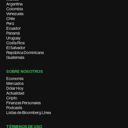
Argentina
Colombia
Venezuela
Chile
Perú
Ecuador
Panamá
Uruguay
Costa Rica
El Salvador
República Dominicana
Guatemala
SOBRE NOSOTROS
Economía
Mercados
Dólar Hoy
Actualidad
Cripto
Finanzas Personales
Podcasts
Listas de Bloomberg Línea
TÉRMINOS DE USO