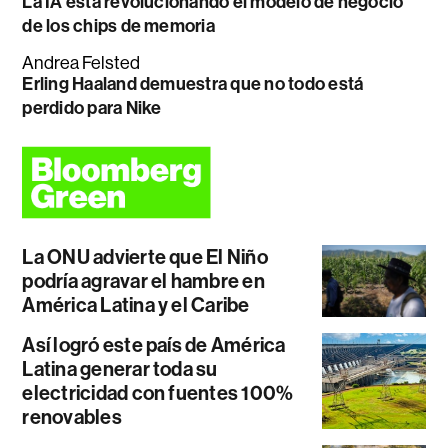
La IA está revolucionando el modelo de negocio
de los chips de memoria
Andrea Felsted
Erling Haaland demuestra que no todo está
perdido para Nike
La ONU advierte que El Niño
podría agravar el hambre en
América Latina y el Caribe
Así logró este país de América
Latina generar toda su
electricidad con fuentes 100%
renovables