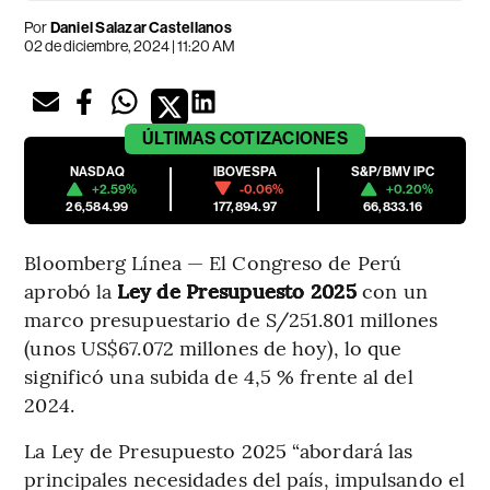
Por
Daniel Salazar Castellanos
02 de diciembre, 2024 | 11:20 AM
ÚLTIMAS
COTIZACIONES
NASDAQ
IBOVESPA
S&P/BMV IPC
+2.59%
-0.06%
+0.20%
26,584.99
177,894.97
66,833.16
Bloomberg Línea — El Congreso de Perú
aprobó la
Ley de Presupuesto 2025
con un
marco presupuestario de S/251.801 millones
(unos US$67.072 millones de hoy), lo que
significó una subida de 4,5 % frente al del
2024.
La Ley de Presupuesto 2025 “abordará las
principales necesidades del país, impulsando el