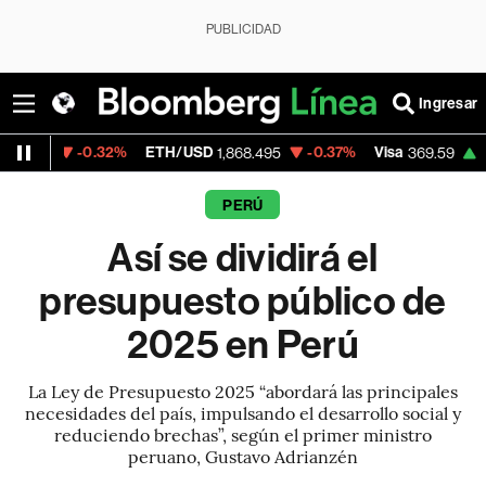
PUBLICIDAD
Ingresar
0.32%
ETH/USD
-0.37%
Visa
+1.07%
Mer
1,868.495
369.59
PERÚ
Así se dividirá el
presupuesto público de
2025 en Perú
La Ley de Presupuesto 2025 “abordará las principales
necesidades del país, impulsando el desarrollo social y
reduciendo brechas”, según el primer ministro
peruano, Gustavo Adrianzén