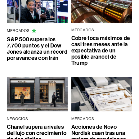
MERCADOS
MERCADOS
Cobre toca máximos de
S&P 500 supera los
casi tres meses ante la
7.700 puntos y el Dow
expectativa de un
Jones alcanza un récord
posible arancel de
por avances con Irán
Trump
NEGOCIOS
MERCADOS
Chanel supera a rivales
Acciones de Novo
del lujo con crecimiento
Nordisk caen tras una