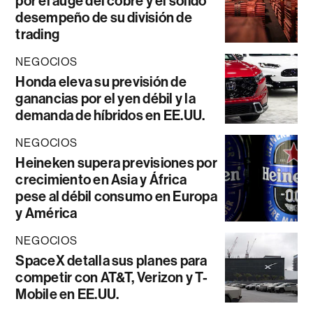
por el auge del cobre y el sólido
desempeño de su división de
trading
NEGOCIOS
Honda eleva su previsión de
ganancias por el yen débil y la
demanda de híbridos en EE.UU.
NEGOCIOS
Heineken supera previsiones por
crecimiento en Asia y África
pese al débil consumo en Europa
y América
NEGOCIOS
SpaceX detalla sus planes para
competir con AT&T, Verizon y T-
Mobile en EE.UU.