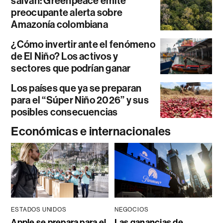
salvan: Greenpeace emite
preocupante alerta sobre
Amazonía colombiana
¿Cómo invertir ante el fenómeno
de El Niño? Los activos y
sectores que podrían ganar
Los países que ya se preparan
para el “Súper Niño 2026” y sus
posibles consecuencias
Económicas e internacionales
ESTADOS UNIDOS
NEGOCIOS
Apple se prepara para el
Las ganancias de