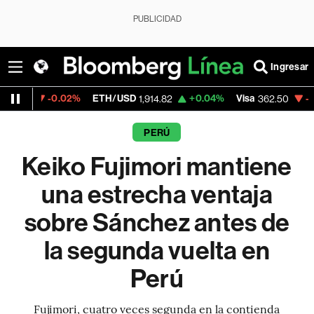
PUBLICIDAD
Ingresar
02%
ETH/USD
+0.04%
Visa
-2.15%
Mercad
1,914.82
362.50
PERÚ
Keiko Fujimori mantiene
una estrecha ventaja
sobre Sánchez antes de
la segunda vuelta en
Perú
Fujimori, cuatro veces segunda en la contienda