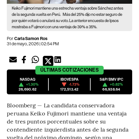
Keiko Fujimori mantiene una estrecha ventaja sobre Sánchez antes
de la segunda vuelta en Perú.
Más del 25% dijo no estar seguro de
por quién votará o anulará su voto. La anterior encuesta de Ipsos
mostraba a Fujimori con una ventaja de 39% a 35%.
Por
Carla Samon Ros
31 de mayo, 2026 | 02:54 PM
ÚLTIMAS
COTIZACIONES
NASDAQ
IBOVESPA
S&P/BMV IPC
+1.30%
-1.73%
+0.82%
26,690.62
172,513.42
66,938.64
Bloomberg — La candidata conservadora
peruana Keiko Fujimori mantiene una ventaja
de tres puntos porcentuales sobre su
contendiente izquierdista antes de la segunda
vuelta del próximo domingo, según una