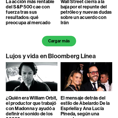
La acción más rentable
Wall Street cierra a la
del S&P 500 cae con
baja por el repunte del
fuerza tras sus
petróleo y nuevas dudas
resultados: qué
sobre un acuerdo con
preocupa al mercado
Irán
Cargar más
Lujos y vida en Bloomberg Línea
¿Quién era William Orbit,
El mensaje detrás del
el productor que trabajó
estilo de Abelardo De la
con Madonna y ayudó a
Espriella y Ana Lucía
definir el sonido de los
Pineda, según una