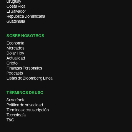
Uruguay
Costa Rica
El Salvador
República Dominicana
Guatemala
SOBRE NOSOTROS
Economía
Mercados
Dólar Hoy
Actualidad
Cripto
Finanzas Personales
Podcasts
Listas de Bloomberg Línea
TÉRMINOS DE USO
Suscríbete
Política de privacidad
Términos de suscripción
Tecnología
T&C