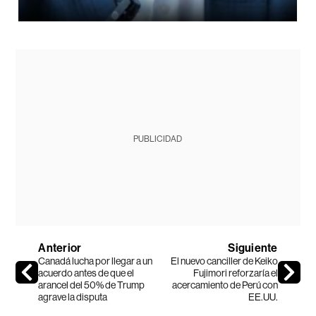
PUBLICIDAD
Anterior
Siguiente
Canadá lucha por llegar a un
El nuevo canciller de Keiko
acuerdo antes de que el
Fujimori reforzaría el
arancel del 50% de Trump
acercamiento de Perú con
agrave la disputa
EE.UU.