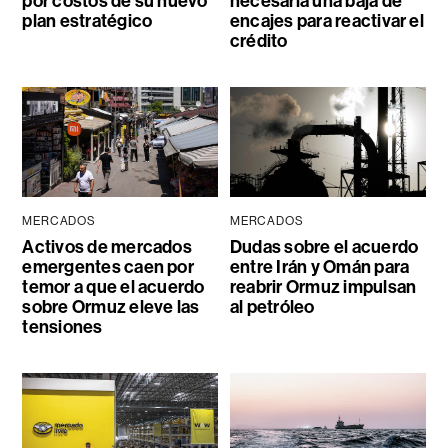
por costos de su nuevo
necesaria una baja de
plan estratégico
encajes para reactivar el
crédito
MERCADOS
MERCADOS
Activos de mercados
Dudas sobre el acuerdo
emergentes caen por
entre Irán y Omán para
temor a que el acuerdo
reabrir Ormuz impulsan
sobre Ormuz eleve las
al petróleo
tensiones