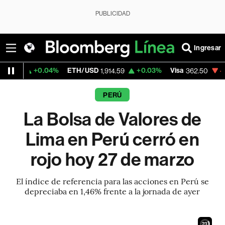
PUBLICIDAD
Ingresar
0.04%
ETH/USD
+0.03%
Visa
-2.15%
Merc
1,914.59
362.50
PERÚ
La Bolsa de Valores de
Lima en Perú cerró en
rojo hoy 27 de marzo
El índice de referencia para las acciones en Perú se
depreciaba en 1,46% frente a la jornada de ayer
22