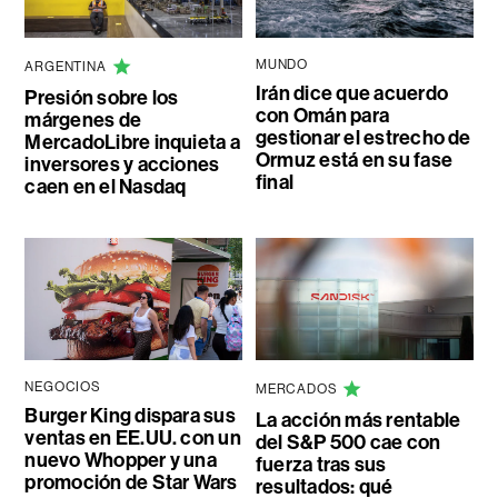
MUNDO
ARGENTINA
Irán dice que acuerdo
Presión sobre los
con Omán para
márgenes de
gestionar el estrecho de
MercadoLibre inquieta a
Ormuz está en su fase
inversores y acciones
final
caen en el Nasdaq
NEGOCIOS
MERCADOS
Burger King dispara sus
La acción más rentable
ventas en EE.UU. con un
del S&P 500 cae con
nuevo Whopper y una
fuerza tras sus
promoción de Star Wars
resultados: qué