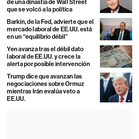
de una dinastía de Wall Street
que se volcó a la política
Barkin, de la Fed, advierte que el
mercado laboral de EE.UU. está
en un “equilibrio débil”
Yen avanza tras el débil dato
laboral de EE.UU. y crece la
alerta por posible intervención
Trump dice que avanzan las
negociaciones sobre Ormuz
mientras Irán evalúa veto a
EE.UU.