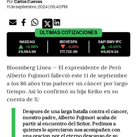
Por
Carlos Cuevas
11 de septiembre, 2024 | 06:43 PM
ÚLTIMAS
COTIZACIONES
NASDAQ
IBOVESPA
S&P/BMV IPC
+2.59%
-0.15%
+0.20%
26,584.99
177,732.99
66,829.34
Bloomberg Línea — El expresidente de Perú
Alberto Fujimori falleció este 11 de septiembre
a los 86 años tras padecer un cáncer por largo
tiempo. Así lo confirmó su hija Keiko en su
cuenta de X:
Después de una larga batalla contra el cáncer,
nuestro padre, Alberto Fujimori acaba de
partir al encuentro del Señor. Pedimos a
quienes lo apreciaron nos acompañen con
una oración por el eterno descanso de su