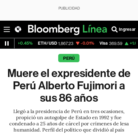
PUBLICIDAD
Ingresar
TH/USD
-0.01%
Visa
+1.07%
MercadoLibre
1,867.23
369.59
PERÚ
Muere el expresidente de
Perú Alberto Fujimori a
sus 86 años
Llegó a la presidencia de Perú en tres ocasiones,
propició un autogolpe de Estado en 1992 y fue
condenado a 25 años de cárcel por crímenes de lesa
humanidad. Perfil del político que dividió al país