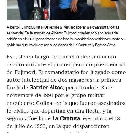
Alberto Fujimori: Corte IDH exige a Perú no liberar a exmandatario tras
sentencia.
En la imagen de Alberto Fujimori, condenado a 25 años de
prisión en el 2009 por crímenes de lesa humanidad cometidos durante su
gobierno que involucraron a los casos de La Cantuta y Barrios Altos.
Ese, sin embargo, no fue el único momento
oscuro durante el primer periodo presidencial
de Fujimori. El exmandatario fue juzgado como
autor intelectual de dos masacres: la primera
fue la de
Barrios Altos
, perpetrada el 3 de
noviembre de 1991 por el grupo militar
encubierto Colina, en la que fueron asesinados
15 civiles que departían en una fiesta, y la
segunda fue la de
La Cantuta
, ejecutada el 18
de julio de 1992, en la que desparecieron