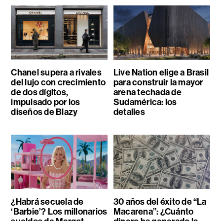
Chanel supera a rivales
Live Nation elige a Brasil
del lujo con crecimiento
para construir la mayor
de dos dígitos,
arena techada de
impulsado por los
Sudamérica: los
diseños de Blazy
detalles
¿Habrá secuela de
30 años del éxito de “La
‘Barbie’? Los millonarios
Macarena”: ¿Cuánto