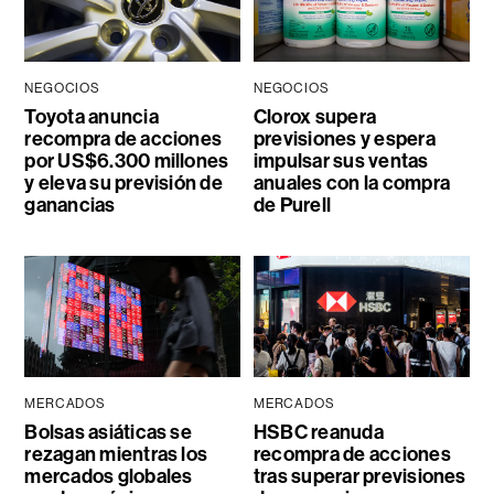
NEGOCIOS
NEGOCIOS
Toyota anuncia
Clorox supera
recompra de acciones
previsiones y espera
por US$6.300 millones
impulsar sus ventas
y eleva su previsión de
anuales con la compra
ganancias
de Purell
MERCADOS
MERCADOS
Bolsas asiáticas se
HSBC reanuda
rezagan mientras los
recompra de acciones
mercados globales
tras superar previsiones