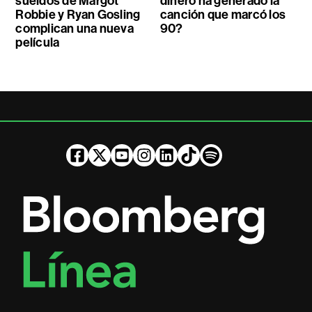
sueldos de Margot
dinero ha generado la
Robbie y Ryan Gosling
canción que marcó los
complican una nueva
90?
película