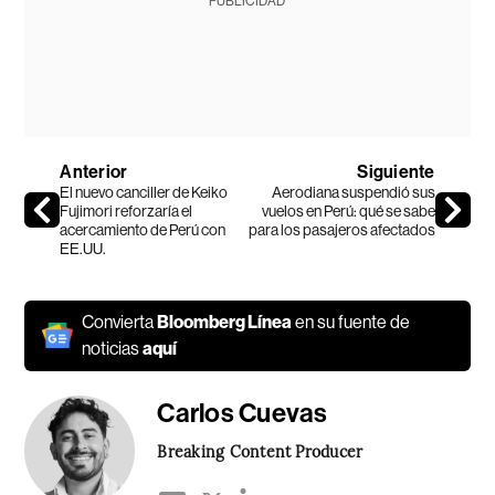
PUBLICIDAD
Anterior
Siguiente
El nuevo canciller de Keiko
Aerodiana suspendió sus
Fujimori reforzaría el
vuelos en Perú: qué se sabe
acercamiento de Perú con
para los pasajeros afectados
EE.UU.
Convierta
Bloomberg Línea
en su fuente de
noticias
aquí
Carlos Cuevas
Breaking Content Producer