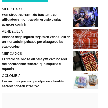
MERCADOS
Wall Street cierra mixto tras toma de
utilidades y mientras el mercado evalúa
avances con Irán
VENEZUELA
Binance despliega su tarjeta en Venezuela en
un mercado impulsado por el auge de las
stablecoins
MERCADOS
El precio del oro se dispara y va camino a su
mejor día desde febrero: qué impulsa el
repunte
COLOMBIA
Las razones por las que el peso colombiano
está siendo tan atractivo