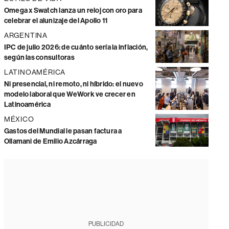
Omega x Swatch lanza un reloj con oro para
celebrar el alunizaje del Apollo 11
ARGENTINA
IPC de julio 2026: de cuánto sería la inflación,
según las consultoras
LATINOAMÉRICA
Ni presencial, ni remoto, ni híbrido: el nuevo
modelo laboral que WeWork ve crecer en
Latinoamérica
MÉXICO
Gastos del Mundial le pasan factura a
Ollamani de Emilio Azcárraga
PUBLICIDAD