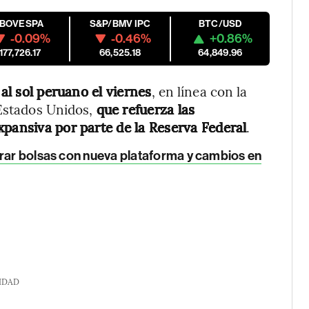
IBOVESPA
S&P/BMV IPC
BTC/USD
-0.09%
-0.46%
+0.86%
177,726.17
66,525.18
64,849.96
 al sol peruano el viernes
, en línea con la
 Estados Unidos,
que refuerza las
xpansiva por parte de la Reserva Federal
.
grar bolsas con nueva plataforma y cambios en
IDAD