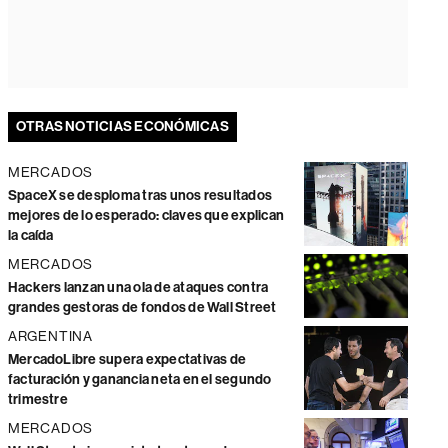
OTRAS NOTICIAS ECONÓMICAS
MERCADOS
SpaceX se desploma tras unos resultados
mejores de lo esperado: claves que explican
la caída
MERCADOS
Hackers lanzan una ola de ataques contra
grandes gestoras de fondos de Wall Street
ARGENTINA
MercadoLibre supera expectativas de
facturación y ganancia neta en el segundo
trimestre
MERCADOS