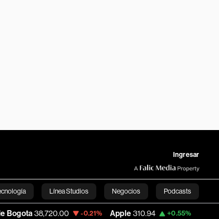
Ingresar
ecnología
Línea Studios
Negocios
Podcasts
720.00
Apple
310.94
USD COP
3,175.95
-0.21%
+0.55%
English