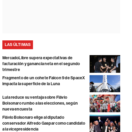
LAS ÚLTIMAS
MercadoLibre supera expectativas de
facturación y ganancia neta en el segundo
trimestre
Fragmento de un cohete Falcon 9 de SpaceX
impacta la superficie de la Luna
Lula reduce su ventaja sobre Flávio
Bolsonaro rumbo a las elecciones, según
nueva encuesta
Flávio Bolsonaro elige al diputado
conservador Alfredo Gaspar como candidato
a la vicepresidencia