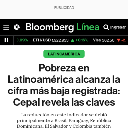
PUBLICIDAD
Ingresar
9%
ETH/USD
+0.16%
Visa
-2.15%
Mercad
1,922.933
362.50
LATINOAMÉRICA
Pobreza en
Latinoamérica alcanza la
cifra más baja registrada:
Cepal revela las claves
La reducción en este indicador se debió
principalmente a Brasil; Paraguay, República
Dominicana, El Salvador y Colombia también