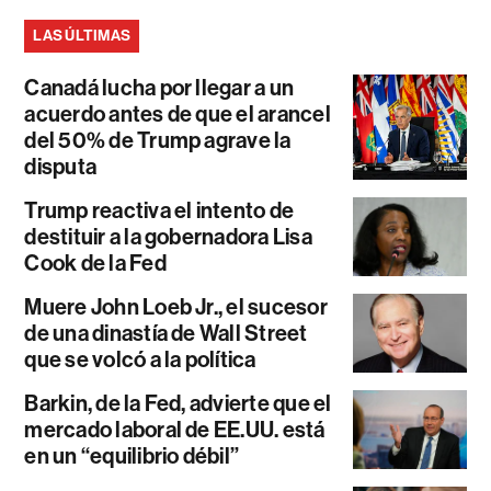
LAS ÚLTIMAS
Canadá lucha por llegar a un
acuerdo antes de que el arancel
del 50% de Trump agrave la
disputa
Trump reactiva el intento de
destituir a la gobernadora Lisa
Cook de la Fed
Muere John Loeb Jr., el sucesor
de una dinastía de Wall Street
que se volcó a la política
Barkin, de la Fed, advierte que el
mercado laboral de EE.UU. está
en un “equilibrio débil”