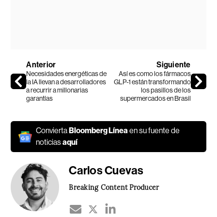
Anterior
Siguiente
Necesidades energéticas de
Así es como los fármacos
la IA llevan a desarrolladores
GLP-1 están transformando
a recurrir a millonarias
los pasillos de los
garantías
supermercados en Brasil
Convierta
Bloomberg Línea
en su fuente de
noticias
aquí
Carlos Cuevas
Breaking Content Producer