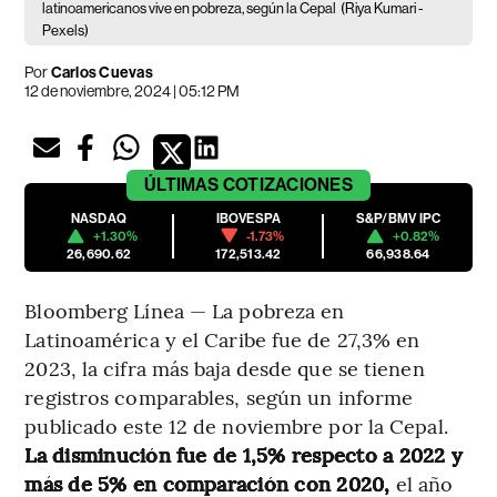
latinoamericanos vive en pobreza, según la Cepal
(Riya Kumari -
Pexels)
Por
Carlos Cuevas
12 de noviembre, 2024 | 05:12 PM
ÚLTIMAS
COTIZACIONES
NASDAQ
IBOVESPA
S&P/BMV IPC
+1.30%
-1.73%
+0.82%
26,690.62
172,513.42
66,938.64
Bloomberg Línea — La pobreza en
Latinoamérica y el Caribe fue de 27,3% en
2023, la cifra más baja desde que se tienen
registros comparables, según un informe
publicado este 12 de noviembre por la Cepal.
La disminución fue de 1,5% respecto a 2022 y
más de 5% en comparación con 2020,
el año