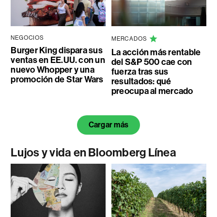
NEGOCIOS
MERCADOS
Burger King dispara sus
La acción más rentable
ventas en EE.UU. con un
del S&P 500 cae con
nuevo Whopper y una
fuerza tras sus
promoción de Star Wars
resultados: qué
preocupa al mercado
Cargar más
Lujos y vida en Bloomberg Línea