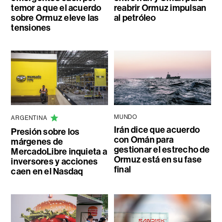
temor a que el acuerdo
reabrir Ormuz impulsan
sobre Ormuz eleve las
al petróleo
tensiones
MUNDO
ARGENTINA
Irán dice que acuerdo
Presión sobre los
con Omán para
márgenes de
gestionar el estrecho de
MercadoLibre inquieta a
Ormuz está en su fase
inversores y acciones
final
caen en el Nasdaq