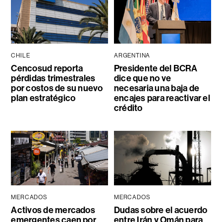
CHILE
ARGENTINA
Cencosud reporta
Presidente del BCRA
pérdidas trimestrales
dice que no ve
por costos de su nuevo
necesaria una baja de
plan estratégico
encajes para reactivar el
crédito
MERCADOS
MERCADOS
Activos de mercados
Dudas sobre el acuerdo
emergentes caen por
entre Irán y Omán para