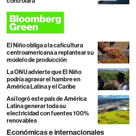
controlará
El Niño obliga a la caficultura
centroamericana a replantear su
modelo de producción
La ONU advierte que El Niño
podría agravar el hambre en
América Latina y el Caribe
Así logró este país de América
Latina generar toda su
electricidad con fuentes 100%
renovables
Económicas e internacionales