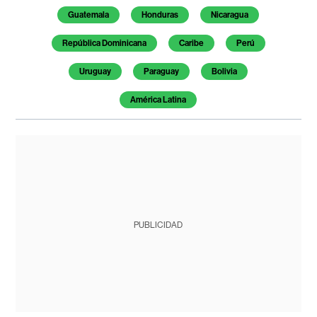
Guatemala
Honduras
Nicaragua
República Dominicana
Caribe
Perú
Uruguay
Paraguay
Bolivia
América Latina
PUBLICIDAD