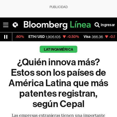
PUBLICIDAD
Ingresar
TH/USD
-0.50%
Visa
-0.59%
MercadoLibre
1,906.105
366.36
LATINOAMÉRICA
¿Quién innova más?
Estos son los países de
América Latina que más
patentes registran,
según Cepal
Las empresas extranjeras tienen una importante