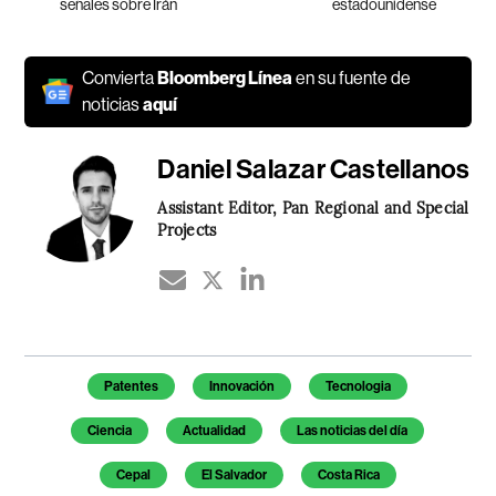
señales sobre Irán
estadounidense
Convierta
Bloomberg Línea
en su fuente de
noticias
aquí
Daniel Salazar Castellanos
Assistant Editor, Pan Regional and Special
Projects
Temas de este artículo
Patentes
Innovación
Tecnologia
Ciencia
Actualidad
Las noticias del día
Cepal
El Salvador
Costa Rica