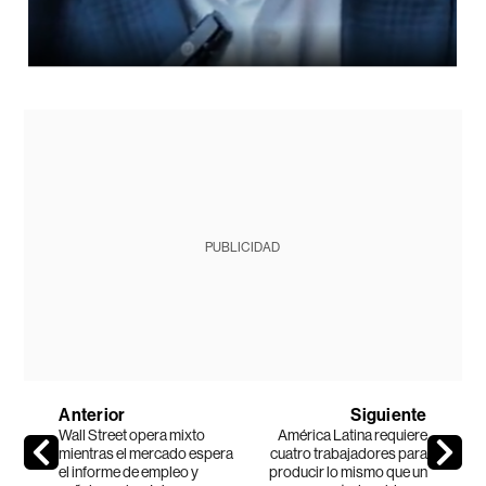
PUBLICIDAD
Anterior
Siguiente
Wall Street opera mixto
América Latina requiere
mientras el mercado espera
cuatro trabajadores para
el informe de empleo y
producir lo mismo que un