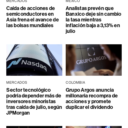
MERCADOS
MÉXICO
Caída de acciones de
Analistas prevén que
semiconductores en
Banxico deje sin cambio
Asia frena el avance de
la tasa mientras
las bolsas mundiales
inflación baja a 3,13% en
julio
MERCADOS
COLOMBIA
Sector tecnológico
Grupo Argos anuncia
podría depender más de
millonaria recompra de
inversores minoristas
acciones y promete
tras caída de julio, según
duplicar el dividendo
JPMorgan