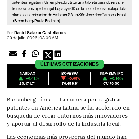
patentes registran.
Un empleado utiliza una tableta para observar el
tren de aterrizaje de un jet Legacy 500 en la línea de ensamblaje de la
planta de fabricación de Embraer SA en São José dos Campos, Brasil.
(Bloomberg/Paulo Fridman)
Por
Daniel Salazar Castellanos
09 de julio, 2026 | 03:00 AM
ÚLTIMAS
COTIZACIONES
NASDAQ
IBOVESPA
S&P/BMV IPC
+0.42%
-0.69%
+0.98%
26,474.74
176,499.91
67,178.60
Bloomberg Línea — La carrera por registrar
patentes en América Latina se ha acelerado en
búsqueda de crear entornos más innovadores
y aportar al desarrollo de la industria local.
Las economías más prosperas del mundo han