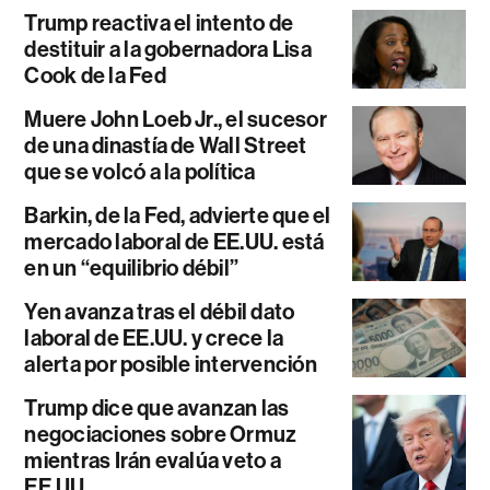
Trump reactiva el intento de
destituir a la gobernadora Lisa
Cook de la Fed
Muere John Loeb Jr., el sucesor
de una dinastía de Wall Street
que se volcó a la política
Barkin, de la Fed, advierte que el
mercado laboral de EE.UU. está
en un “equilibrio débil”
Yen avanza tras el débil dato
laboral de EE.UU. y crece la
alerta por posible intervención
Trump dice que avanzan las
negociaciones sobre Ormuz
mientras Irán evalúa veto a
EE.UU.