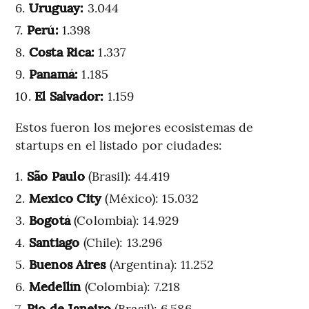
Uruguay:
3.044
Perú:
1.398
Costa Rica:
1.337
Panamá:
1.185
El Salvador:
1.159
Estos fueron los mejores ecosistemas de
startups en el listado por ciudades:
São Paulo
(Brasil): 44.419
Mexico City
(México): 15.032
Bogotá
(Colombia): 14.929
Santiago
(Chile): 13.296
Buenos Aires
(Argentina): 11.252
Medellín
(Colombia): 7.218
Rio de Janeiro
(Brasil): 6.586