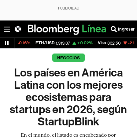
PUBLICIDAD
Ingresar
ETH/USD
+0.02%
Visa
-2.15%
MercadoLibr
1,919.37
362.50
NEGOCIOS
Los países en América
Latina con los mejores
ecosistemas para
startups en 2026, según
StartupBlink
En el mundo, el listado es encabezado por