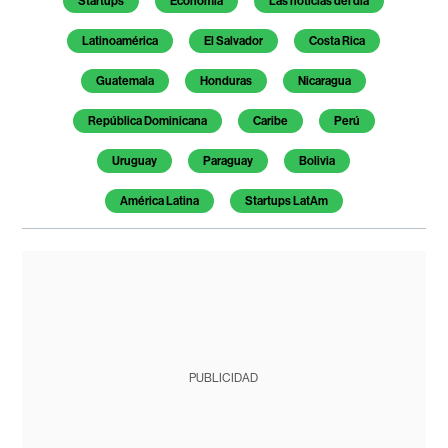
Startups
Economía
Las noticias del día
Latinoamérica
El Salvador
Costa Rica
Guatemala
Honduras
Nicaragua
República Dominicana
Caribe
Perú
Uruguay
Paraguay
Bolivia
América Latina
Startups LatAm
PUBLICIDAD