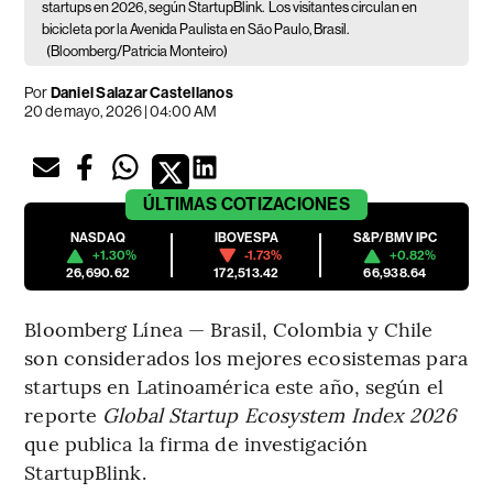
startups en 2026, según StartupBlink.
Los visitantes circulan en
bicicleta por la Avenida Paulista en São Paulo, Brasil.
(Bloomberg/Patricia Monteiro)
Por
Daniel Salazar Castellanos
20 de mayo, 2026 | 04:00 AM
ÚLTIMAS
COTIZACIONES
NASDAQ
IBOVESPA
S&P/BMV IPC
+1.30%
-1.73%
+0.82%
26,690.62
172,513.42
66,938.64
Bloomberg Línea — Brasil, Colombia y Chile
son considerados los mejores ecosistemas para
startups en Latinoamérica este año, según el
reporte
Global Startup Ecosystem Index 2026
que publica la firma de investigación
StartupBlink.