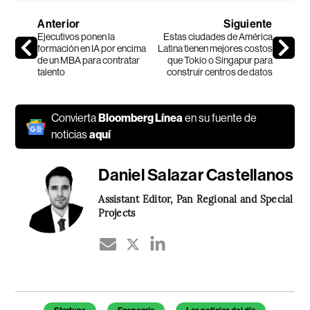
Anterior
Siguiente
Ejecutivos ponen la
Estas ciudades de América
formación en IA por encima
Latina tienen mejores costos
de un MBA para contratar
que Tokio o Singapur para
talento
construir centros de datos
Convierta
Bloomberg Línea
en su fuente de
noticias
aquí
Daniel Salazar Castellanos
Assistant Editor, Pan Regional and Special
Projects
Temas de este artículo