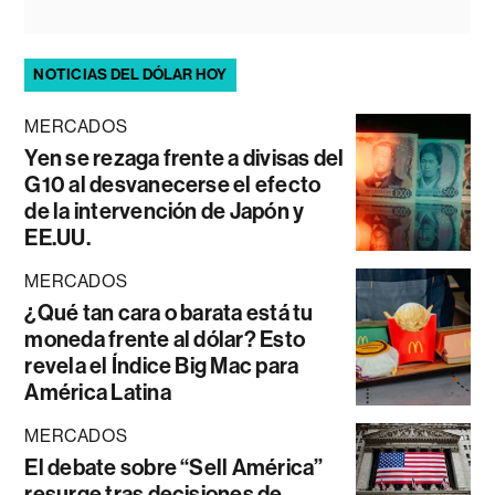
NOTICIAS DEL DÓLAR HOY
MERCADOS
Yen se rezaga frente a divisas del
G10 al desvanecerse el efecto
de la intervención de Japón y
EE.UU.
MERCADOS
¿Qué tan cara o barata está tu
moneda frente al dólar? Esto
revela el Índice Big Mac para
América Latina
MERCADOS
El debate sobre “Sell América”
resurge tras decisiones de