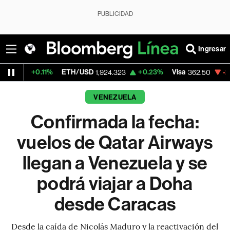
PUBLICIDAD
Ingresar
11%
ETH/USD
+0.23%
Visa
-2.15%
Merca
1,924.323
362.50
VENEZUELA
Confirmada la fecha:
vuelos de Qatar Airways
llegan a Venezuela y se
podrá viajar a Doha
desde Caracas
Desde la caída de Nicolás Maduro y la reactivación del