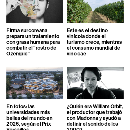
Firma surcoreana
Este es el destino
prepara un tratamiento
vinícola donde el
con grasa humana para
turismo crece, mientras
combatir el “rostro de
el consumo mundial de
Ozempic”
vino cae
En fotos: las
¿Quién era William Orbit,
universidades más
el productor que trabajó
bellas del mundo en
con Madonna y ayudó a
2026, según el Prix
definir el sonido de los
Versailles
2000?