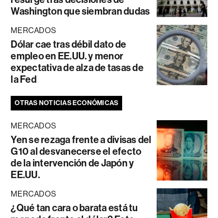
Washington que siembran dudas
MERCADOS
Dólar cae tras débil dato de
empleo en EE.UU. y menor
expectativa de alza de tasas de
la Fed
OTRAS NOTICIAS ECONÓMICAS
MERCADOS
Yen se rezaga frente a divisas del
G10 al desvanecerse el efecto
de la intervención de Japón y
EE.UU.
MERCADOS
¿Qué tan cara o barata está tu