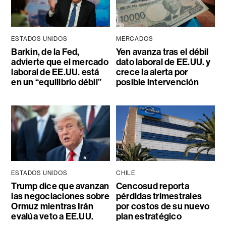
ESTADOS UNIDOS
MERCADOS
Barkin, de la Fed,
Yen avanza tras el débil
advierte que el mercado
dato laboral de EE.UU. y
laboral de EE.UU. está
crece la alerta por
en un “equilibrio débil”
posible intervención
ESTADOS UNIDOS
CHILE
Trump dice que avanzan
Cencosud reporta
las negociaciones sobre
pérdidas trimestrales
Ormuz mientras Irán
por costos de su nuevo
evalúa veto a EE.UU.
plan estratégico