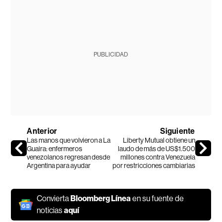
PUBLICIDAD
Anterior
Siguiente
Las manos que volvieron a La
Liberty Mutual obtiene un
Guaira: enfermeros
laudo de más de US$1.500
venezolanos regresan desde
millones contra Venezuela
Argentina para ayudar
por restricciones cambiarias
Convierta
Bloomberg Línea
en su fuente de
noticias
aquí