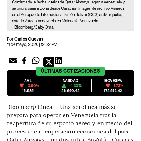
Confirmada la fecha: vuelos de Qatar Airways llegan a Venezuela y
se podrá viajar a Doha desde Caracas.
Imagen de archivo. Viajeros
en el Aeropuerto Internacional Simón Bolívar (CCS) en Maiquetía,
estado Vargas, Venezuela en Maiquetía, Venezuela.
(Bloomberg/Gaby Oraa)
Por
Carlos Cuevas
11 de mayo, 2026 | 12:22 PM
ÚLTIMAS
COTIZACIONES
AAL
NASDAQ
IBOVESPA
-0.50%
+1.30%
-1.73%
15.935
26,690.62
172,513.42
Bloomberg Línea — Una aerolínea más se
prepara para operar en Venezuela tras la
reapertura de su espacio aéreo y en medio del
proceso de recuperación económica del país:
Qatar Airways, con dos rutas: Bogotá - Caracas