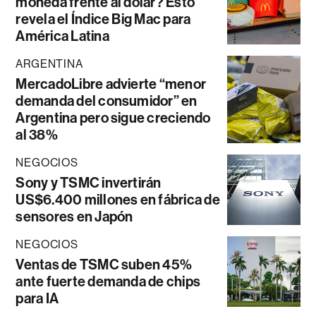
moneda frente al dólar? Esto
revela el Índice Big Mac para
América Latina
ARGENTINA
MercadoLibre advierte “menor
demanda del consumidor” en
Argentina pero sigue creciendo
al 38%
NEGOCIOS
Sony y TSMC invertirán
US$6.400 millones en fábrica de
sensores en Japón
NEGOCIOS
Ventas de TSMC suben 45%
ante fuerte demanda de chips
para IA