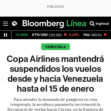
PUBLICIDAD
Ingresar
.00%
ETH/USD
-0.23%
Visa
-0.28%
Merca
1,911.283
368.54
VENEZUELA
Copa Airlines mantendrá
suspendidos los vuelos
desde y hacia Venezuela
hasta el 15 de enero
Para atender la demanda de pasajeros en esta
temporada, la aerolínea panameña incrementó la
frecuencia de vuelos hacia Cúcuta, en la frontera de