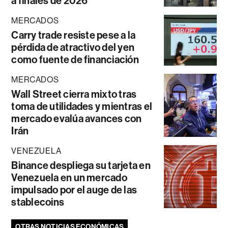
a finales de 2026
MERCADOS
Carry trade resiste pese a la
pérdida de atractivo del yen
como fuente de financiación
MERCADOS
Wall Street cierra mixto tras
toma de utilidades y mientras el
mercado evalúa avances con
Irán
VENEZUELA
Binance despliega su tarjeta en
Venezuela en un mercado
impulsado por el auge de las
stablecoins
OTRAS NOTICIAS ECONÓMICAS