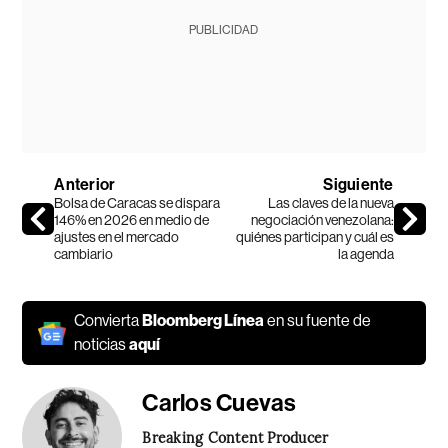
PUBLICIDAD
Anterior
Siguiente
Bolsa de Caracas se dispara
Las claves de la nueva
146% en 2026 en medio de
negociación venezolana:
ajustes en el mercado
quiénes participan y cuál es
cambiario
la agenda
Convierta
Bloomberg Línea
en su fuente de
noticias
aquí
Carlos Cuevas
Breaking Content Producer