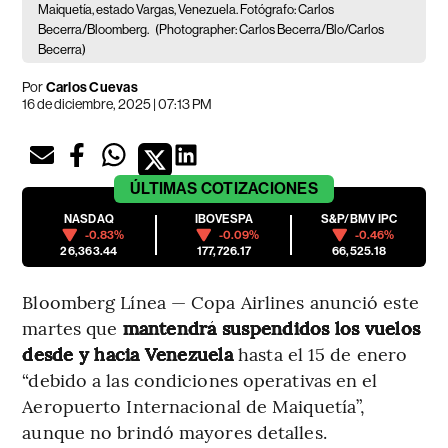
Maiquetía, estado Vargas, Venezuela. Fotógrafo: Carlos
Becerra/Bloomberg.
(Photographer: Carlos Becerra/Blo/Carlos
Becerra)
Por
Carlos Cuevas
16 de diciembre, 2025 | 07:13 PM
ÚLTIMAS
COTIZACIONES
NASDAQ
IBOVESPA
S&P/BMV IPC
-0.83%
-0.09%
-0.46%
26,363.44
177,726.17
66,525.18
Bloomberg Línea — Copa Airlines anunció este
martes que
mantendrá suspendidos los vuelos
desde y hacia Venezuela
hasta el 15 de enero
“debido a las condiciones operativas en el
Aeropuerto Internacional de Maiquetía”,
aunque no brindó mayores detalles.