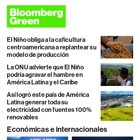
El Niño obliga a la caficultura
centroamericana a replantear su
modelo de producción
La ONU advierte que El Niño
podría agravar el hambre en
América Latina y el Caribe
Así logró este país de América
Latina generar toda su
electricidad con fuentes 100%
renovables
Económicas e internacionales