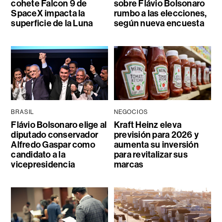
cohete Falcon 9 de
sobre Flávio Bolsonaro
SpaceX impacta la
rumbo a las elecciones,
superficie de la Luna
según nueva encuesta
BRASIL
NEGOCIOS
Flávio Bolsonaro elige al
Kraft Heinz eleva
diputado conservador
previsión para 2026 y
Alfredo Gaspar como
aumenta su inversión
candidato a la
para revitalizar sus
vicepresidencia
marcas