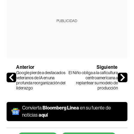
PUBLICIDAD
Anterior
Siguiente
Google pierde a destacados
El Niño obliga a la caficultura
veteranos de IA en una
centroamericana a
profunda reorganización del
replantear su modelo de
liderazgo
producción
Convierta
Bloomberg Línea
en su fuente de
noticias
aquí