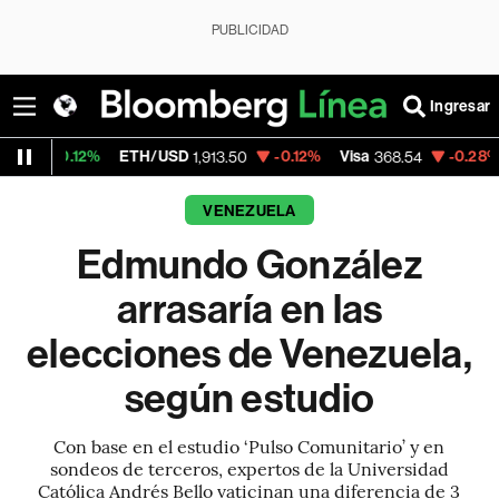
PUBLICIDAD
Ingresar
ETH/USD
-0.12%
Visa
-0.28%
MercadoLib
1,913.50
368.54
VENEZUELA
Edmundo González
arrasaría en las
elecciones de Venezuela,
según estudio
Con base en el estudio ‘Pulso Comunitario’ y en
sondeos de terceros, expertos de la Universidad
Católica Andrés Bello vaticinan una diferencia de 3