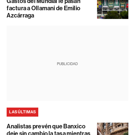
Gastos del Mundial le pasan
factura a Ollamani de Emilio
Azcárraga
PUBLICIDAD
LAS ÚLTIMAS
Analistas prevén que Banxico
deje sin cambio la tasa mientras