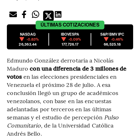
ÚLTIMAS
COTIZACIONES
NASDAQ
IBOVESPA
S&P/BMV IPC
-0.83%
-0.09%
-0.46%
26,363.44
177,726.17
66,525.18
Edmundo González derrotaría a Nicolás
Maduro
con una diferencia de 3 millones de
votos
en las elecciones presidenciales en
Venezuela el próximo 28 de julio. A esa
conclusión llegó un grupo de académicos
venezolanos, con base en las encuestas
adelantadas por terceros en las últimas
semanas y el estudio de percepción
Pulso
Comunitario
, de la Universidad Católica
Andrés Bello.