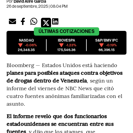
Por
David Alire Garcia
26 de septiembre, 2025 | 08:04 PM
ÚLTIMAS
COTIZACIONES
NASDAQ
IBOVESPA
S&P/BMV IPC
-0.06%
-1.23%
-0.19%
26,348.35
175,546.36
66,396.15
Bloomberg — Estados Unidos está haciendo
planes para posibles ataques contra objetivos
de drogas dentro de Venezuela
, según un
informe del viernes de NBC News que citó
cuatro fuentes anónimas familiarizadas con el
asunto.
El informe reveló que dos funcionarios
estadounidenses se encuentran entre sus
fuentes
, y dijo que los ataques, que