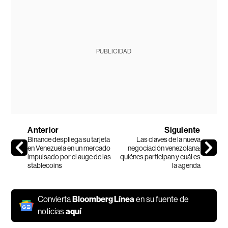
PUBLICIDAD
Anterior
Siguiente
Binance despliega su tarjeta
Las claves de la nueva
en Venezuela en un mercado
negociación venezolana:
impulsado por el auge de las
quiénes participan y cuál es
stablecoins
la agenda
Convierta
Bloomberg Línea
en su fuente de
noticias
aquí