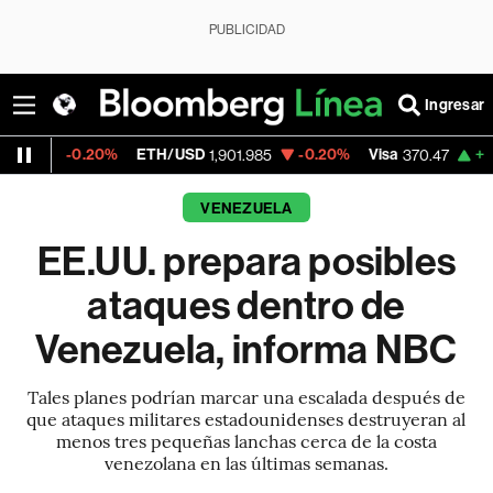
PUBLICIDAD
Ingresar
.20%
ETH/USD
-0.20%
Visa
+0.52%
Mer
1,901.985
370.47
VENEZUELA
EE.UU. prepara posibles
ataques dentro de
Venezuela, informa NBC
Tales planes podrían marcar una escalada después de
que ataques militares estadounidenses destruyeran al
menos tres pequeñas lanchas cerca de la costa
venezolana en las últimas semanas.