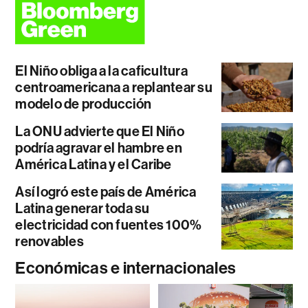
El Niño obliga a la caficultura
centroamericana a replantear su
modelo de producción
La ONU advierte que El Niño
podría agravar el hambre en
América Latina y el Caribe
Así logró este país de América
Latina generar toda su
electricidad con fuentes 100%
renovables
Económicas e internacionales