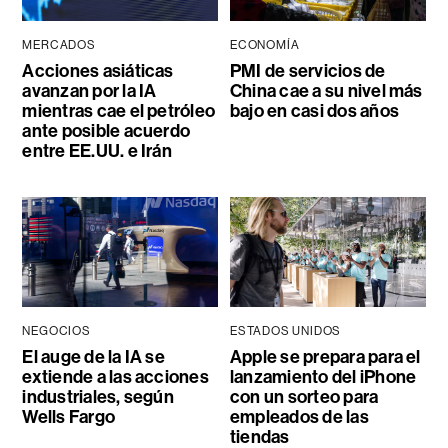
MERCADOS
ECONOMÍA
Acciones asiáticas
PMI de servicios de
avanzan por la IA
China cae a su nivel más
mientras cae el petróleo
bajo en casi dos años
ante posible acuerdo
entre EE.UU. e Irán
NEGOCIOS
ESTADOS UNIDOS
El auge de la IA se
Apple se prepara para el
extiende a las acciones
lanzamiento del iPhone
industriales, según
con un sorteo para
Wells Fargo
empleados de las
tiendas