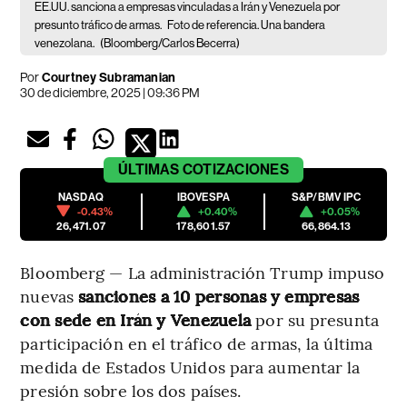
EE.UU. sanciona a empresas vinculadas a Irán y Venezuela por
presunto tráfico de armas.
Foto de referencia. Una bandera
venezolana.
(Bloomberg/Carlos Becerra)
Por
Courtney Subramanian
30 de diciembre, 2025 | 09:36 PM
ÚLTIMAS
COTIZACIONES
NASDAQ
IBOVESPA
S&P/BMV IPC
-0.43%
+0.40%
+0.05%
26,471.07
178,601.57
66,864.13
Bloomberg — La administración Trump impuso
nuevas
sanciones a 10 personas y empresas
con sede en Irán y Venezuela
por su presunta
participación en el tráfico de armas, la última
medida de Estados Unidos para aumentar la
presión sobre los dos países.