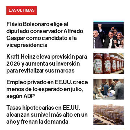
LAS ÚLTIMAS
Flávio Bolsonaro elige al
diputado conservador Alfredo
Gaspar como candidato a la
vicepresidencia
Kraft Heinz eleva previsión para
2026 y aumenta su inversión
para revitalizar sus marcas
Empleo privado en EE.UU. crece
menos de lo esperado en julio,
según ADP
Tasas hipotecarias en EE.UU.
alcanzan su nivel más alto en un
año y frenan la demanda