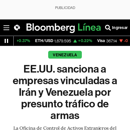
PUBLICIDAD
Ingresar
37%
ETH/USD
+0.22%
Visa
-0.66%
Mercad
1,879.595
367.14
VENEZUELA
EE.UU. sanciona a
empresas vinculadas a
Irán y Venezuela por
presunto tráfico de
armas
La Oficina de Control de Activos Extranjeros del