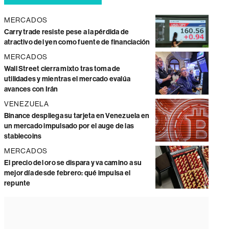
MERCADOS
Carry trade resiste pese a la pérdida de
atractivo del yen como fuente de financiación
MERCADOS
Wall Street cierra mixto tras toma de
utilidades y mientras el mercado evalúa
avances con Irán
VENEZUELA
Binance despliega su tarjeta en Venezuela en
un mercado impulsado por el auge de las
stablecoins
MERCADOS
El precio del oro se dispara y va camino a su
mejor día desde febrero: qué impulsa el
repunte