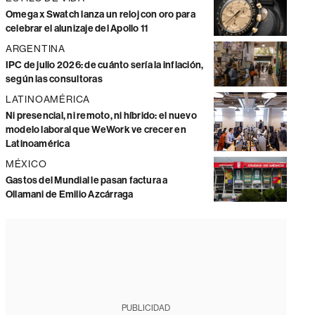
Omega x Swatch lanza un reloj con oro para
celebrar el alunizaje del Apollo 11
ARGENTINA
IPC de julio 2026: de cuánto sería la inflación,
según las consultoras
LATINOAMÉRICA
Ni presencial, ni remoto, ni híbrido: el nuevo
modelo laboral que WeWork ve crecer en
Latinoamérica
MÉXICO
Gastos del Mundial le pasan factura a
Ollamani de Emilio Azcárraga
PUBLICIDAD