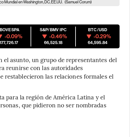
anco Mundial en Washington, DC, EE.UU.
(Samuel Corum)
IBOVESPA
S&P/BMV IPC
BTC/USD
-0.09%
-0.46%
-0.29%
177,726.17
66,525.18
64,595.84
 el asunto, un grupo de representantes del
ara reunirse con las autoridades
restablecieron las relaciones formales el
ta para la región de América Latina y el
personas, que pidieron no ser nombradas