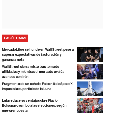
LAS ÚLTIMAS
MercadoLibre se hunde en Wall Street pese a
superar expectativas de facturación y
ganancia neta
Wall Street cierra mixto tras toma de
utilidades y mientras el mercado evalúa
avances con Irán
Fragmento de un cohete Falcon 9 de SpaceX
impacta la superficie de la Luna
Lula reduce su ventaja sobre Flávio
Bolsonaro rumbo a las elecciones, según
nueva encuesta