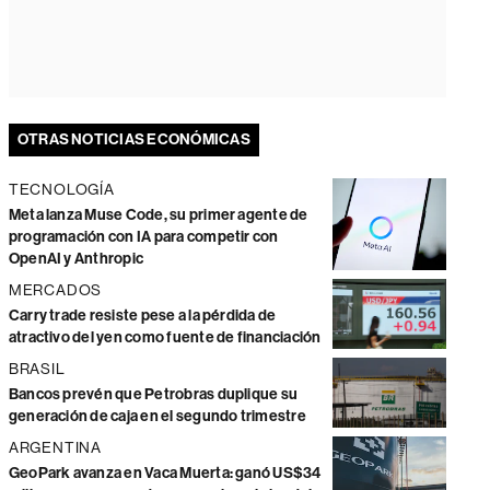
OTRAS NOTICIAS ECONÓMICAS
TECNOLOGÍA
Meta lanza Muse Code, su primer agente de
programación con IA para competir con
OpenAI y Anthropic
MERCADOS
Carry trade resiste pese a la pérdida de
atractivo del yen como fuente de financiación
BRASIL
Bancos prevén que Petrobras duplique su
generación de caja en el segundo trimestre
ARGENTINA
GeoPark avanza en Vaca Muerta: ganó US$34