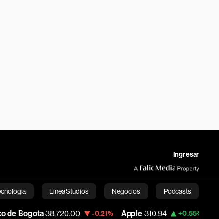
Ingresar
ecnología
Línea Studios
Negocios
Podcasts
8,720.00
Apple
310.94
USD COP
3,175.
-0.21%
+0.55%
English