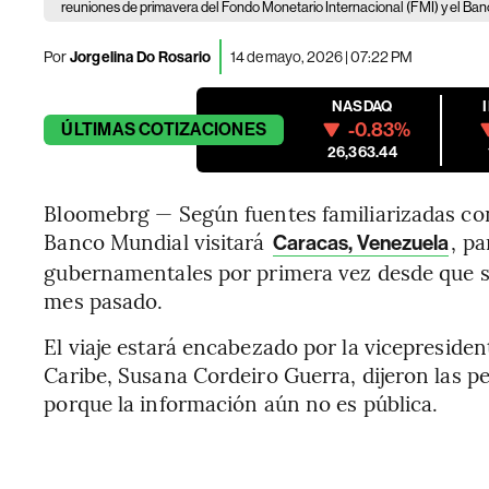
reuniones de primavera del Fondo Monetario Internacional (FMI) y el B
Por
Jorgelina Do Rosario
14 de mayo, 2026 | 07:22 PM
NASDAQ
-0.83%
ÚLTIMAS
COTIZACIONES
26,363.44
Bloomebrg — Según fuentes familiarizadas con
Banco Mundial visitará
, p
Caracas, Venezuela
gubernamentales por primera vez desde que se 
mes pasado.
El viaje estará encabezado por la vicepresiden
Caribe, Susana Cordeiro Guerra, dijeron las 
porque la información aún no es pública.