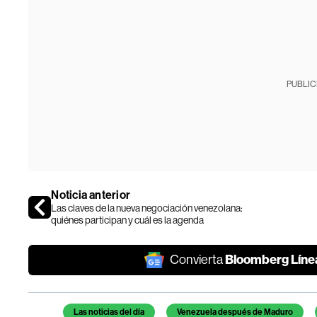
PUBLIC
Noticia anterior
Las claves de la nueva negociación venezolana:
quiénes participan y cuál es la agenda
Bloomberg Líne
Convierta
Temas de este artículo
Las noticias del día
Venezuela después de Maduro