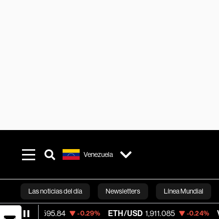
Venezuela
Las noticias del día
Newsletters
Línea Mundial
95.84
ETH/USD
1,911.085
Visa
368.54
-0.29%
-0.24%
Bloomberg 