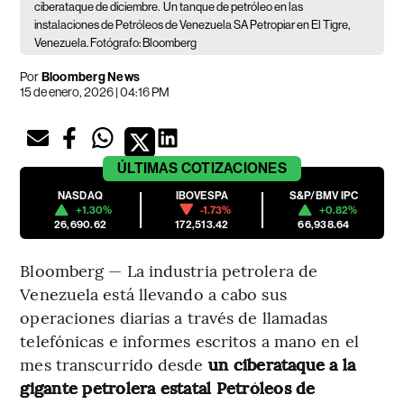
ciberataque de diciembre.
Un tanque de petróleo en las
instalaciones de Petróleos de Venezuela SA Petropiar en El Tigre,
Venezuela. Fotógrafo: Bloomberg
Por
Bloomberg News
15 de enero, 2026 | 04:16 PM
ÚLTIMAS
COTIZACIONES
NASDAQ
IBOVESPA
S&P/BMV IPC
+1.30%
-1.73%
+0.82%
26,690.62
172,513.42
66,938.64
Bloomberg — La industria petrolera de
Venezuela está llevando a cabo sus
operaciones diarias a través de llamadas
telefónicas e informes escritos a mano en el
mes transcurrido desde
un ciberataque a la
gigante petrolera estatal Petróleos de