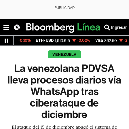
PUBLICIDAD
Ingresar
.10%
ETH/USD
-0.02%
Visa
-2.15%
Mercad
1,913.615
362.50
VENEZUELA
La venezolana PDVSA
lleva procesos diarios vía
WhatsApp tras
ciberataque de
diciembre
El ataque del 15 de diciembre apagó el sistema de