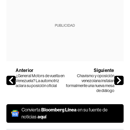
PUBLICIDAD
Anterior
Siguiente
¿General Motors de vuelta en
Chavismo y oposición
Venezuela? La automotriz
venezolana instalan
aclara su posición oficial
formalmente una nueva mesa
de diálogo
Convierta
Bloomberg Línea
en su fuente de
noticias
aquí