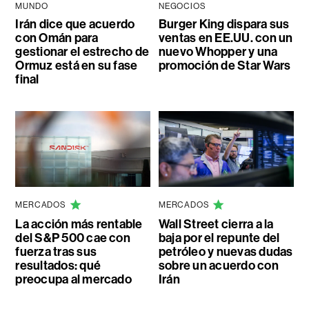
MUNDO
NEGOCIOS
Irán dice que acuerdo
Burger King dispara sus
con Omán para
ventas en EE.UU. con un
gestionar el estrecho de
nuevo Whopper y una
Ormuz está en su fase
promoción de Star Wars
final
MERCADOS
MERCADOS
La acción más rentable
Wall Street cierra a la
del S&P 500 cae con
baja por el repunte del
fuerza tras sus
petróleo y nuevas dudas
resultados: qué
sobre un acuerdo con
preocupa al mercado
Irán